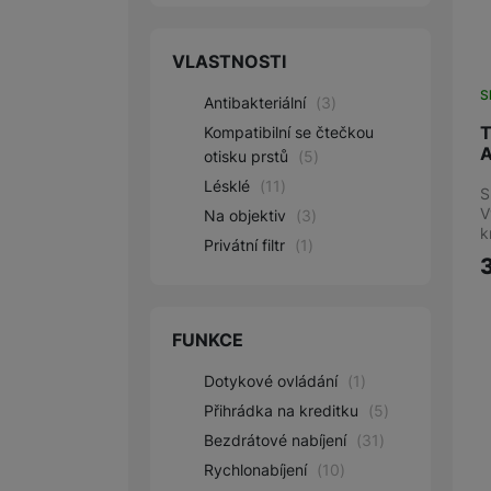
Speck
(
3
)
Tactical
(
8
)
VLASTNOSTI
VMAX
(
1
)
S
Antibakteriální
(
3
)
T
Kompatibilní se čtečkou
A
otisku prstů
(
5
)
Lésklé
(
11
)
S
V
Na objektiv
(
3
)
k
Privátní filtr
(
1
)
FUNKCE
Dotykové ovládání
(
1
)
Přihrádka na kreditku
(
5
)
Bezdrátové nabíjení
(
31
)
Rychlonabíjení
(
10
)