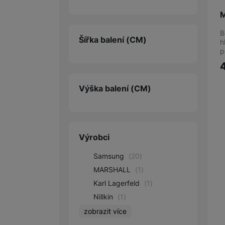
M
B
Šířka balení
(CM)
h
p
Výška balení
(CM)
Výrobci
Samsung
(
20
)
MARSHALL
(
1
)
Karl Lagerfeld
(
1
)
Nillkin
(
1
)
zobrazit více
PanzerGlass
(
19
)