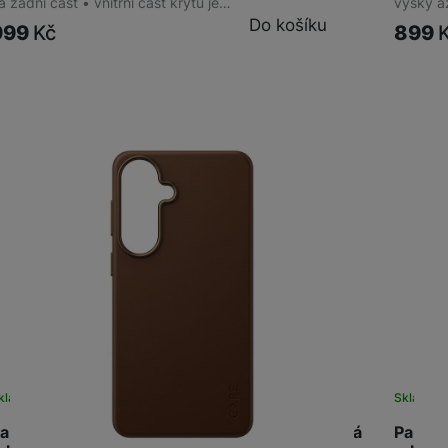
a zadní část • vnitřní část krytu je…
výšky a
Do košíku
999
Kč
899
kladem
na 4 prodejnách
Skladem 
anzerGlass CARE Galaxy S26+ SOLO Qi hnědá
Panzer