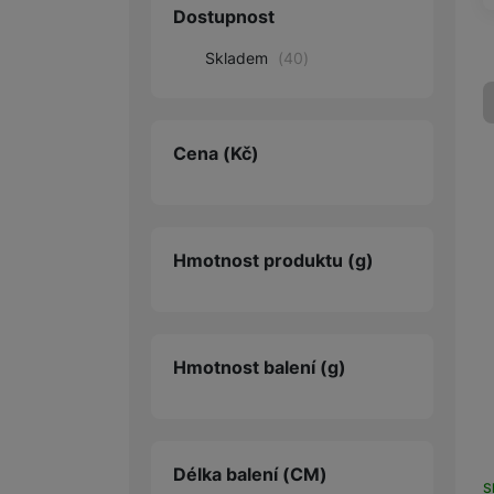
Dostupnost
Audio
Skladem
(
40
)
Příslušenství
Televize/Audio
Cena
(Kč)
Domácí spotřebiče
Monitory
Hmotnost produktu
(g)
Vrácené zboží
Měsíční nabídky
Totální výprodej
Hmotnost balení
(g)
Sekce šílených cen
Předobjednejte novou
Samsung TV výhodněji
Délka balení
(CM)
Cashback
S