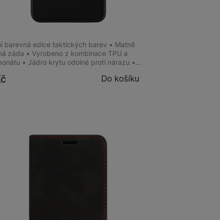
al MagForce H. 2.0 Galaxy S26+
/M.Moose
ní barevná edice taktických barev • Matně
ná záda • Vyrobeno z kombinace TPU a
bonátu • Jádro krytu odolné proti nárazu •…
Kč
Do košíku