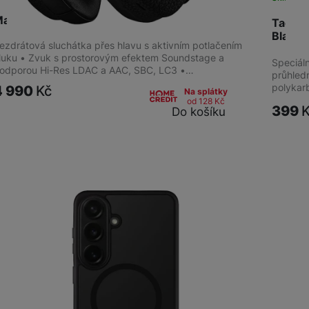
arshall Milton A.N.C. Black
Tactic
Black
ezdrátová sluchátka přes hlavu s aktivním potlačením
luku • Zvuk s prostorovým efektem Soundstage a
Speciál
odporou Hi-Res LDAC a AAC, SBC, LC3 •…
průhled
polykar
4 990
Kč
Na splátky
od 128
Kč
399
Do košíku