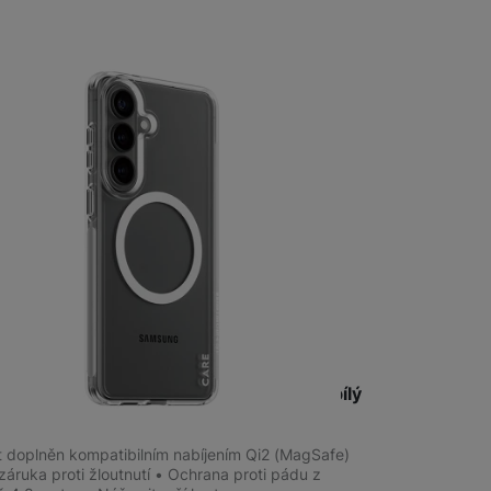
 obsahy nebo reklamy jak
m
na 6 prodejnách
Glass CARE S. Galaxy S26+ Urban čirý/bílý
yt doplněn kompatibilním nabíjením Qi2 (MagSafe)
záruka proti žloutnutí • Ochrana proti pádu z