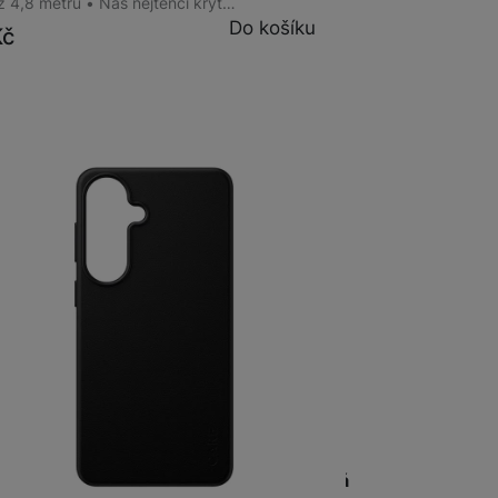
ž 4,8 metru • Náš nejtenčí kryt…
Do košíku
Kč
na prodejně
na 8 prodejnách
Glass CARE Galaxy S26+ SOLO Qi černá