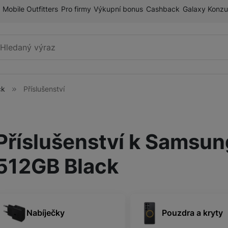
Mobile Outfitters
Pro firmy
Výkupní bonus
Cashback
Galaxy Konzu
Vyhledávání
ck
Příslušenství
Mobilní telefony
Příslušenství k Samsu
Tablety
ry
512GB Black
Galaxy Ring
Nabíječky
Pouzdra a kryty