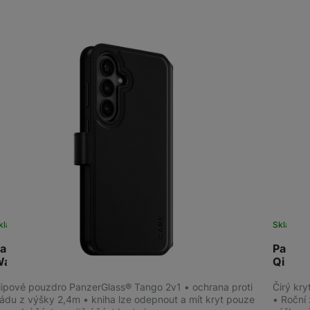
žíváme my nebo naši partneři, abychom vám mohli zobrazit vhodné
a stránkách třetích stran.
kladem
na 8 prodejnách
Sklade
anzerGlass CARE Galaxy S26+ Tango 2v1
Panzer
allet Qi
Qi
lipové pouzdro PanzerGlass® Tango 2v1 • ochrana proti
Čirý kr
ádu z výšky 2,4m • kniha lze odepnout a mít kryt pouze
• Roční 