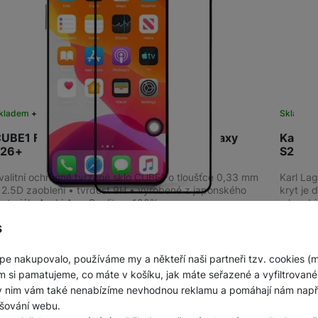
kladem
na 6 prodejnách
Sklade
UBE1 Full Cover sklo 2.5D Samsung Galaxy
Karl L
S26+
S26+
valitní ochranné tvrzené sklo CUBE1 o tloušťce 0,33 mm
Karl La
 2.5D zaoblení • tvrdost 9H • vyrobené z japonského
kryt je 
ateriálu Asahi A++ Quality • 100%…
z kombi
Do košíku
449
Kč
589
s
pe nakupovalo, používáme my a někteří naši partneři tzv. cookies (
m si pamatujeme, co máte v košíku, jak máte seřazené a vyfiltrované p
ky nim vám také nenabízíme nevhodnou reklamu a pomáhají nám napřík
šování webu.