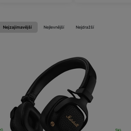
Příslušenství
Nejzajímavější
Nejlevnější
Nejdražší
Produkty
Domácí spotřebiče
kladem
Sklade