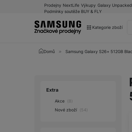
Prodejny
NextLife
Výkupy
Galaxy Unpacked
Podmínky soutěže BUY & FLY
Kategorie zboží
Akce
Domů
Samsung Galaxy S26+ 512GB Bla
Výprodej
Galaxy Z Fold8 a další
novinky léta 2026
Mobilní telefony
Extra
Upřesnit paramet
Chytré hodinky
Akce
(
8
)
Tablety
Nové zboží
(
54
)
Sluchátka
Galaxy Ring