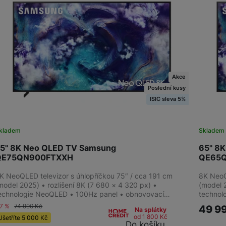
4K Neo QLED
QLED
Crystal UHD
Akce
Poslední kusy
ISIC sleva 5%
kladem
Skladem
5" 8K Neo QLED TV Samsung
65" 8
QE75QN900FTXXH
QE65
K NeoQLED televizor s úhlopříčkou 75″ / cca 191 cm
8K NeoQ
model 2025) • rozlišení 8K (7 680 × 4 320 px) •
(model 2
echnologie NeoQLED • 100Hz panel • obnovovací…
technol
-7 %
74 990
Kč
49 9
Na splátky
od 1 800
Kč
Ušetříte
5 000
Kč
Do košíku