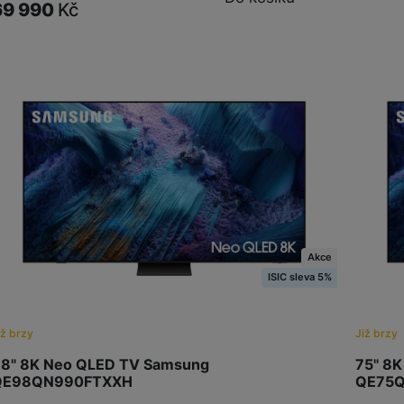
69 990
Kč
Akce
ISIC sleva 5%
iž brzy
Již brzy
8" 8K Neo QLED TV Samsung
75" 8
QE98QN990FTXXH
QE75