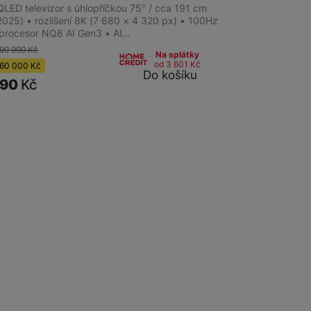
LED televizor s úhlopříčkou 75″ / cca 191 cm
2025) • rozlišení 8K (7 680 × 4 320 px) • 100Hz
 procesor NQ8 AI Gen3 • AI…
199 990
Kč
Na splátky
od 3 601
Kč
60 000
Kč
Do košíku
990
Kč