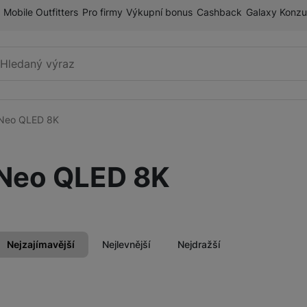
Mobile Outfitters
Pro firmy
Výkupní bonus
Cashback
Galaxy Konzu
Vyhledávání
Neo QLED 8K
Televize
MicroRGB
Neo QLED 8K
Mini LED
ry
FullHD TV
Neo QLED 8K
Nejzajímavější
Nejlevnější
Nejdražší
OLED
Projektory
Lifestyle
Produkty