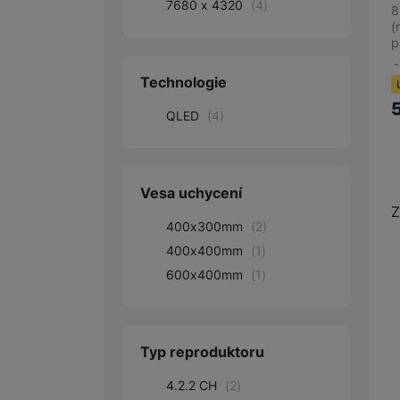
7680 x 4320
(
4
)
8
(
p
Technologie
QLED
(
4
)
Vesa uchycení
Z
400x300mm
(
2
)
400x400mm
(
1
)
600x400mm
(
1
)
Typ reproduktoru
4.2.2 CH
(
2
)