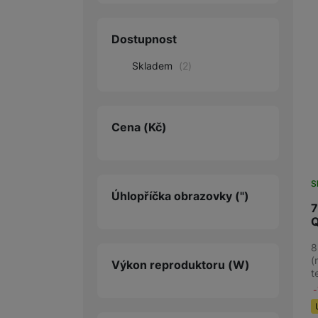
Audio
Dostupnost
Příslušenství
Skladem
(
2
)
Televize/Audio
Domácí spotřebiče
Cena
(Kč)
Monitory
Vrácené zboží
S
Úhlopříčka obrazovky
(")
Měsíční nabídky
7
Totální výprodej
8
Sekce šílených cen
(
Výkon reproduktoru
(W)
t
Předobjednejte novou
Samsung TV výhodněji
Cashback