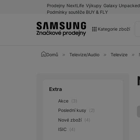
Prodejny
NextLife
Výkupy
Galaxy Unpacked
Podmínky soutěže BUY & FLY
Kategorie zboží
Akce
Domů
Televize/Audio
Televize
Výprodej
Galaxy Z Fold8 a další
novinky léta 2026
Extra
Upřesnit paramet
Mobilní telefony
Akce
(
3
)
Chytré hodinky
Poslední kusy
(
2
)
Tablety
Nové zboží
(
4
)
Sluchátka
ISIC
(
4
)
Galaxy Ring