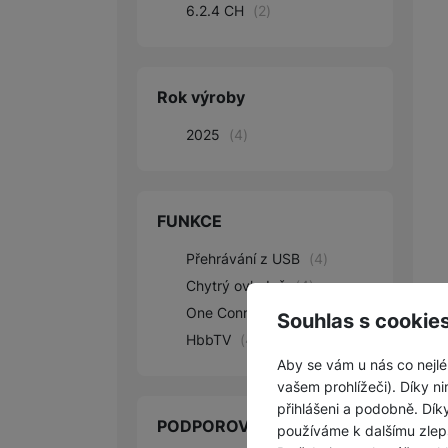
6.2.4 CH
(
2
)
Rok výroby
2025
(
4
)
FUNKCE
Přehrávání z USB
(
4
)
Chytrý ovladač
(
4
)
One Connect Box
(
2
)
Souhlas s cookie
HbbTV
(
4
)
Aby se vám u nás co nejlé
vašem prohlížeči). Díky ni
přihlášeni a podobně. Dí
PODPOROVANÉ APLIKACE
používáme k dalšímu zlep