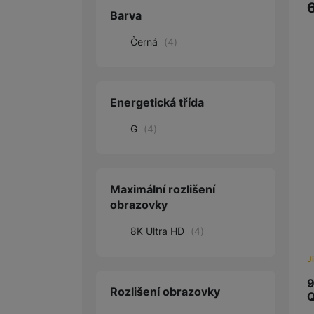
Barva
Černá
(
4
)
Energetická třída
G
(
4
)
Maximální rozlišení
obrazovky
8K Ultra HD
(
4
)
J
9
Rozlišení obrazovky