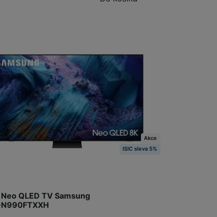
Akce
ISIC sleva 5%
K Neo QLED TV Samsung
QN990FTXXH