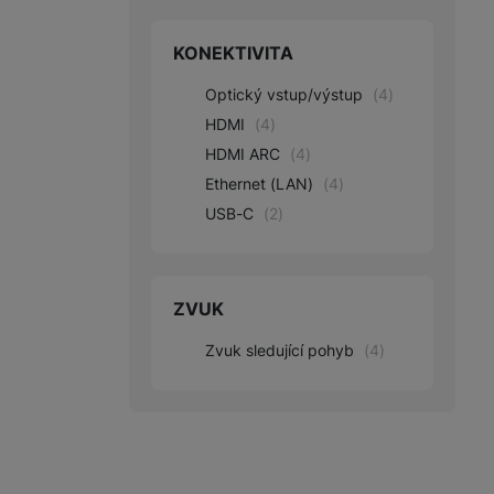
KONEKTIVITA
Marketingové cookies pou
na našich stránkách, tak n
Optický vstup/výstup
(
4
)
HDMI
(
4
)
HDMI ARC
(
4
)
Ethernet (LAN)
(
4
)
USB-C
(
2
)
ZVUK
Zvuk sledující pohyb
(
4
)