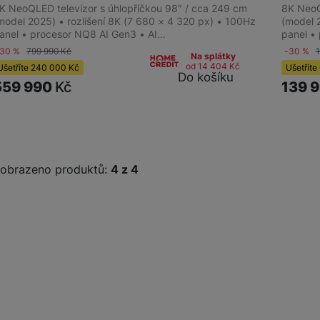
K NeoQLED televizor s úhlopříčkou 98″ / cca 249 cm
8K NeoQ
model 2025) • rozlišení 8K (7 680 × 4 320 px) • 100Hz
(model 
anel • procesor NQ8 AI Gen3 • AI…
panel •
-30 %
799 990
Kč
-30 %
Na splátky
od 14 404
Kč
Ušetříte
240 000
Kč
Ušetříte
Do košíku
559 990
Kč
139 
obrazeno produktů:
z
4