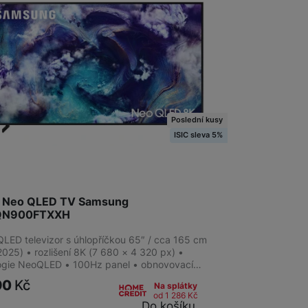
Poslední kusy
ISIC sleva 5%
K Neo QLED TV Samsung
QN900FTXXH
LED televizor s úhlopříčkou 65″ / cca 165 cm
025) • rozlišení 8K (7 680 × 4 320 px) •
ogie NeoQLED • 100Hz panel • obnovovací…
90
Kč
Na splátky
od 1 286
Kč
Do košíku