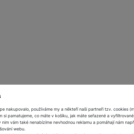
s
pe nakupovalo, používáme my a někteří naši partneři tzv. cookies (
m si pamatujeme, co máte v košíku, jak máte seřazené a vyfiltrované p
ky nim vám také nenabízíme nevhodnou reklamu a pomáhají nám napřík
šování webu.