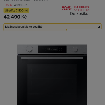
-15 %
49 990
Kč
Na splátky
od 1 093
Kč
Ušetříte
7 500
Kč
Do košíku
42 490
Kč
Možnost koupit jako použité
Použité - Zánovní - jako nové
34 990
Kč