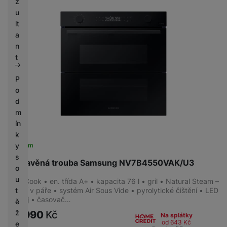
z
u
lt
a
n
t
P
o
d
m
ín
k
Skladem
y
s
Vestavěná trouba Samsung NV7B4550VAK/U3
o
u
Dual Cook • en. třída A+ • kapacita 76 l • gril • Natural Steam –
vaření v páře • systém Air Sous Vide • pyrolytické čištění • LED
t
displej • časovač…
ě
ž
24 990
Kč
Na splátky
od 643
Kč
e