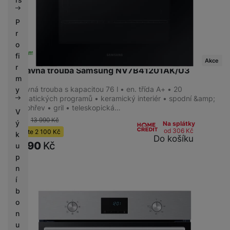
P
r
o
Skladem
fi
Akce
r
Vestavná trouba Samsung NV7B41201AK/U3
m
Vestavná trouba s kapacitou 76 l • en. třída A+ • 20
y
automatických programů • keramický interiér • spodní &amp;
horní ohřev • gril • teleskopická…
V
-15 %
13 990
Kč
ý
Na splátky
od 306
Kč
Ušetříte
2 100
Kč
k
Do košíku
11 890
Kč
u
p
n
í
b
o
n
u