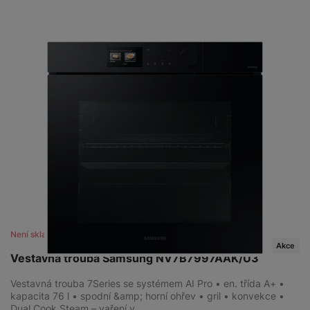
Není skladem
Akce
Vestavná trouba Samsung NV7B7997AAK/U3
Vestavná trouba 7Series se systémem AI Pro • en. třída A+ •
kapacita 76 l • spodní &amp; horní ohřev • gril • konvekce •
Dual Cook Steam – vaření v…