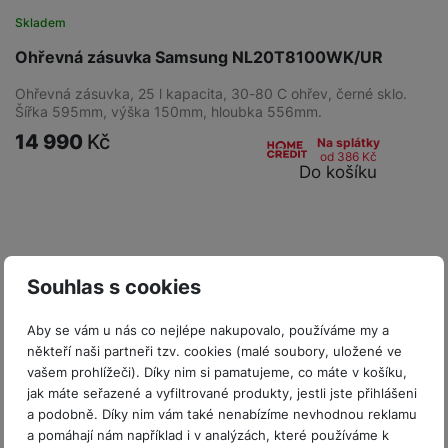
Skladem
Ohřevná zásuvka Samsung NL20T8100WK/UR
Ohřevná zásuvka, 25 l kapacita, 30-80 C ohřev, černé sklo.
Šířka 595mm, výška 150mm, hloubka 556mm.
14 990
Kč
Na splátky
od 386
Kč
Do košíku
Souhlas s cookies
Aby se vám u nás co nejlépe nakupovalo, používáme my a
někteří naši partneři tzv. cookies (malé soubory, uložené ve
vašem prohlížeči). Díky nim si pamatujeme, co máte v košíku,
jak máte seřazené a vyfiltrované produkty, jestli jste přihlášeni
a podobně. Díky nim vám také nenabízíme nevhodnou reklamu
a pomáhají nám například i v analýzách, které používáme k