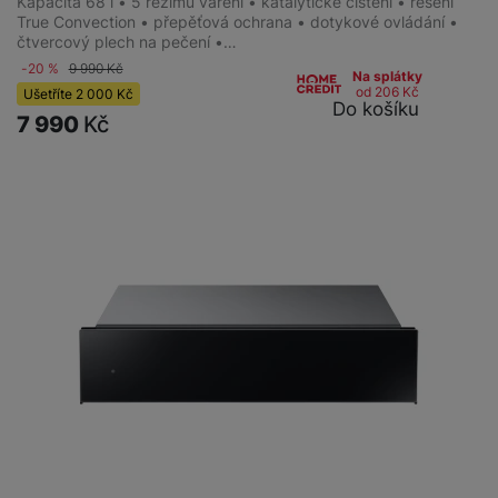
Kapacita 68 l • 5 režimů vaření • katalytické čištění • řešení
True Convection • přepěťová ochrana • dotykové ovládání •
čtvercový plech na pečení •…
-20 %
9 990
Kč
Na splátky
od 206
Kč
Ušetříte
2 000
Kč
Do košíku
7 990
Kč