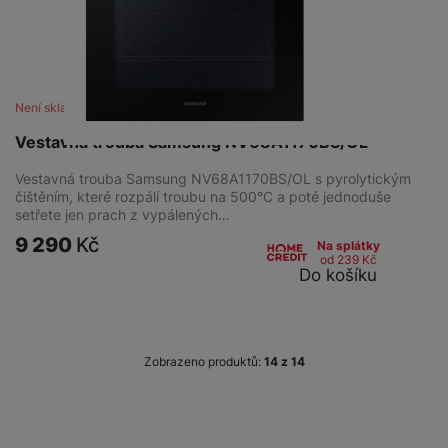
Není skladem
Vestavná trouba Samsung NV68A1170BS/OL
Vestavná trouba Samsung NV68A1170BS/OL s pyrolytickým
čištěním, které rozpálí troubu na 500°C a poté jednoduše
setřete jen prach z vypálených…
9 290
Kč
Na splátky
od 239
Kč
Do košíku
Zobrazeno produktů:
z
14