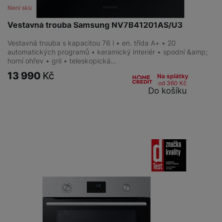
Není skladem
Vestavná trouba Samsung NV7B41201AS/U3
Vestavná trouba s kapacitou 76 l • en. třída A+ • 20
automatických programů • keramický interiér • spodní &amp;
horní ohřev • gril • teleskopická…
13 990
Kč
Na splátky
od 360
Kč
Do košíku