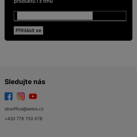
produktů i z trhu
Sledujte nás
Facebook
Instagram
YouTube
sbsoffice@setos.cz
+420 778 750 678