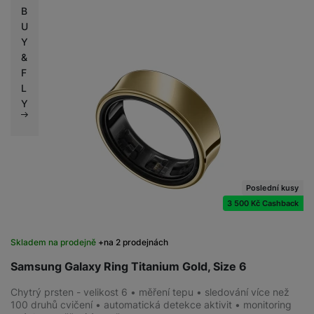
B
U
Y
&
F
L
Y
Poslední kusy
3 500 Kč Cashback
Skladem na prodejně
na 2 prodejnách
Samsung Galaxy Ring Titanium Gold, Size 6
Chytrý prsten - velikost 6 • měření tepu • sledování více než
100 druhů cvičení • automatická detekce aktivit • monitoring