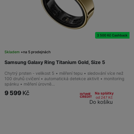
3 500 Kč Cashback
Skladem
na 5 prodejnách
Samsung Galaxy Ring Titanium Gold, Size 5
Chytrý prsten - velikost 5 • měření tepu • sledování více než
100 druhů cvičení • automatická detekce aktivit • monitoring
spánku • měření úrovně…
9 599
Kč
Na splátky
od 247
Kč
Do košíku