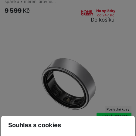
spánku • měření úrovně…
9 599
Kč
Na splátky
od 247
Kč
Do košíku
Poslední kusy
3 500 Kč Cashback
Souhlas s cookies
Skladem
na 3 prodejnách