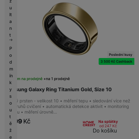
z
u
lt
a
n
t
P
o
Poslední kusy
d
3 500 Kč Cashback
m
ín
Skladem na prodejně
na 1 prodejně
k
Samsung Galaxy Ring Titanium Gold, Size 10
y
s
Chytrý prsten - velikost 10 • měření tepu • sledování více než
o
100 druhů cvičení • automatická detekce aktivit • monitoring
u
spánku • měření úrovně…
t
9 599
Kč
Na splátky
ě
od 247
Kč
Do košíku
ž
e