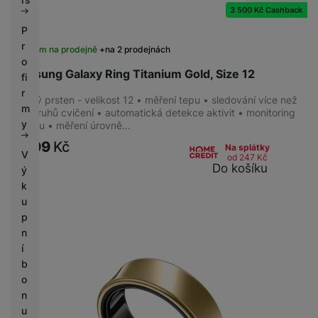
3 500 Kč Cashback
P
r
Skladem na prodejně
na 2 prodejnách
o
Samsung Galaxy Ring Titanium Gold, Size 12
fi
r
Chytrý prsten - velikost 12 • měření tepu • sledování více než
m
100 druhů cvičení • automatická detekce aktivit • monitoring
y
spánku • měření úrovně…
9 599
Kč
Na splátky
V
od 247
Kč
Do košíku
ý
k
u
p
n
í
b
o
n
u