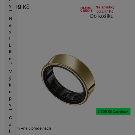
k
e
y
9 599
Kč
Na splátky
y
od 247
Kč
Do košíku
N
e
x
t
L
if
e
V
ý
k
u
p
y
3 500 Kč Cashback
G
a
Skladem
na 5 prodejnách
l