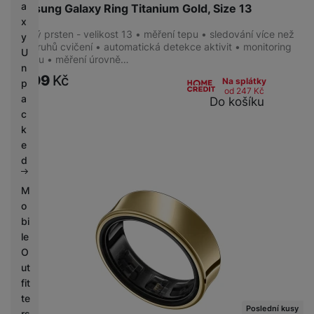
a
Samsung Galaxy Ring Titanium Gold, Size 13
x
Chytrý prsten - velikost 13 • měření tepu • sledování více než
y
100 druhů cvičení • automatická detekce aktivit • monitoring
U
spánku • měření úrovně…
n
9 599
Kč
Na splátky
p
od 247
Kč
a
Do košíku
c
k
e
d
M
o
bi
le
O
ut
fit
te
Poslední kusy
rs