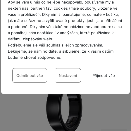
Aby se vám u nás co nejlépe nakupovalo, používáme my a
Samsung Galaxy Ring Titanium Silver, Size 6
někteří naši partneři tzv. cookies (malé soubory, uložené ve
vašem prohlížeči). Díky nim si pamatujeme, co máte v košíku,
Chytrý prsten - velikost 6 • měření tepu • sledování více než
jak máte seřazené a vyfiltrované produkty, jestli jste přihlášeni
100 druhů cvičení • automatická detekce aktivit • monitoring
a podobně. Díky nim vám také nenabízíme nevhodnou reklamu
spánku • měření úrovně…
a pomáhají nám například i v analýzách, které používáme k
9 599
Kč
Na splátky
dalšímu zlepšování webu.
od 247
Kč
Potřebujeme ale váš souhlas s jejich zpracováváním.
Do košíku
Děkujeme, že nám ho dáte, a slibujeme, že k vašim datům
budeme chovat zodpovědně.
Nastavení souhlasů s kategoriemi
cookies
Odmítnout vše
Nastavení
Přijmout vše
Technické
Technické
-
bez těchto cookies náš web nebude fungovat
.
VŽDY AKTIVNÍ
Technické cookies umožňují váš průchod nákupním košíkem,
Preferenční a rozšířené funkce
Preferenční a rozšířené funkce
-
abyste nemuseli vše
porovnávání produktů a další nezbytné funkce.
nastavovat znovu a abyste se s námi mohli spojit např. pomocí
chatu
.