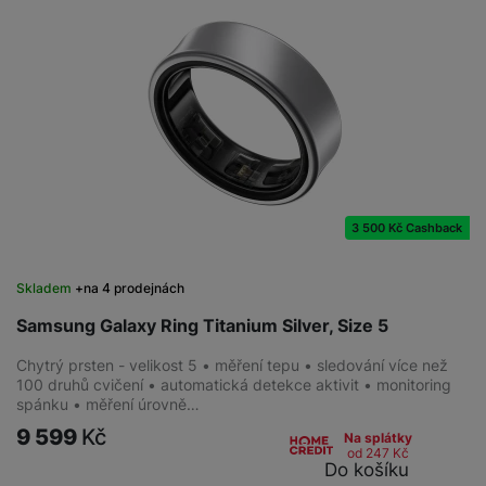
3 500 Kč Cashback
Skladem
na 4 prodejnách
Samsung Galaxy Ring Titanium Silver, Size 5
Chytrý prsten - velikost 5 • měření tepu • sledování více než
100 druhů cvičení • automatická detekce aktivit • monitoring
spánku • měření úrovně…
9 599
Kč
Na splátky
od 247
Kč
Do košíku