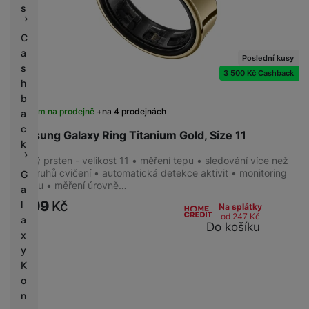
s
C
a
Poslední kusy
s
3 500 Kč Cashback
h
b
Skladem na prodejně
na 4 prodejnách
a
c
Samsung Galaxy Ring Titanium Gold, Size 11
k
Chytrý prsten - velikost 11 • měření tepu • sledování více než
100 druhů cvičení • automatická detekce aktivit • monitoring
G
spánku • měření úrovně…
a
9 599
Kč
l
Na splátky
od 247
Kč
a
Do košíku
x
y
K
o
n