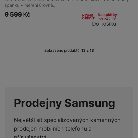
spánku • měření úrovně…
9 599
Kč
Na splátky
od 247
Kč
Do košíku
Zobrazeno produktů:
z
13
Prodejny Samsung
Největší síť specializovaných kamenných
prodejen mobilních telefonů a
příslušenství.