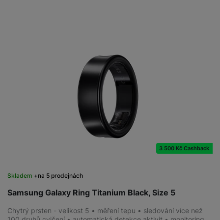
3 500 Kč Cashback
Skladem
na 5 prodejnách
Samsung Galaxy Ring Titanium Black, Size 5
Chytrý prsten - velikost 5 • měření tepu • sledování více než
100 druhů cvičení • automatická detekce aktivit • monitoring