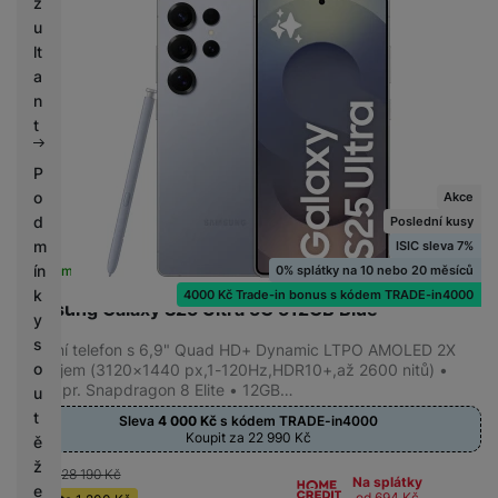
z
u
lt
a
KONSTRUKCE
n
Odolný
(
6
)
t
P
o
Akce
d
Poslední kusy
m
ISIC sleva 7%
ín
0% splátky na 10 nebo 20 měsíců
Skladem na prodejně
na 1 prodejně
k
4000 Kč Trade-in bonus s kódem TRADE-in4000
Samsung Galaxy S25 Ultra 5G 512GB Blue
y
s
Mobilní telefon s 6,9" Quad HD+ Dynamic LTPO AMOLED 2X
o
displejem (3120×1440 px,1-120Hz,HDR10+,až 2600 nitů) •
8jádr. pr. Snapdragon 8 Elite • 12GB…
u
t
Sleva
4 000
Kč
s kódem
TRADE-in4000
Koupit za 22 990
Kč
ě
ž
-4 %
28 190
Kč
Na splátky
e
od 694
Kč