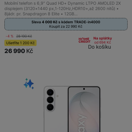
Mobilní telefon s 6,9" Quad HD+ Dynamic LTPO AMOLED 2X
displejem (3120×1440 px,1-120Hz,HDR10+,až 2600 nitů) •
8jádr. pr. Snapdragon 8 Elite • 12GB…
Sleva
4 000
Kč
s kódem
TRADE-in4000
Koupit za 22 990
Kč
-4 %
28 190
Kč
Na splátky
od 694
Kč
Ušetříte
1 200
Kč
Do košíku
26 990
Kč