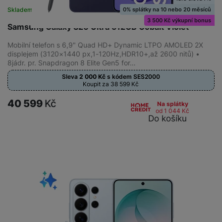
0% splátky na 10 nebo 20 měsíců
Skladem
na 8 prodejnách
3 500 Kč výkupní bonus
Samsung Galaxy S26 Ultra 512GB Cobalt Violet
Mobilní telefon s 6,9" Quad HD+ Dynamic LTPO AMOLED 2X
displejem (3120×1440 px,1-120Hz,HDR10+,až 2600 nitů) •
8jádr. pr. Snapdragon 8 Elite Gen5 for…
Sleva
2 000
Kč
s kódem
SES2000
Koupit za 38 599
Kč
40 599
Kč
Na splátky
od 1 044
Kč
Do košíku