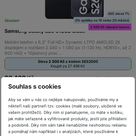
ISIC sleva 7%
0% splátky na 10 nebo 20 měsíců
Skladem na prodejně
na 7 prodejnách
2 500 Kč výkupní bonus
Samsung Galaxy S26 512GB Black
Mobilní telefon s 6,3" Full HD+ Dynamic LTPO AMOLED 2X
displejem o rozlišení 2 340 × 1 080 px (1-120 Hz, HDR10+, až 2
600 nitů) • 10jádrový proc.…
Sleva
2 000
Kč
s kódem
SES2000
Koupit za 27 499
Kč
29 499
Kč
Na splátky
od 759
Kč
Souhlas s cookies
Do košíku
Aby se vám u nás co nejlépe nakupovalo, používáme my a
někteří naši partneři tzv. cookies (malé soubory, uložené ve
vašem prohlížeči). Díky nim si pamatujeme, co máte v košíku,
jak máte seřazené a vyfiltrované produkty, jestli jste přihlášeni
a podobně. Díky nim vám také nenabízíme nevhodnou reklamu
a pomáhají nám například i v analýzách, které používáme k