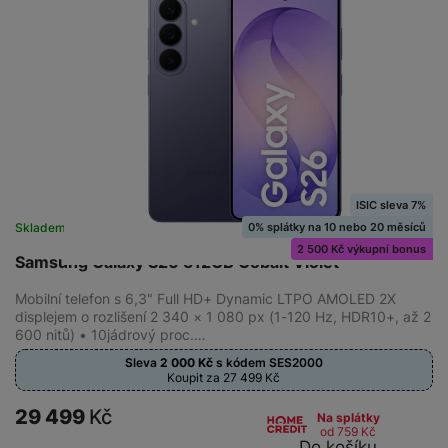
ISIC sleva 7%
0% splátky na 10 nebo 20 měsíců
Skladem
na 8 prodejnách
2 500 Kč výkupní bonus
Samsung Galaxy S26 512GB Cobalt Violet
Mobilní telefon s 6,3" Full HD+ Dynamic LTPO AMOLED 2X
displejem o rozlišení 2 340 × 1 080 px (1-120 Hz, HDR10+, až 2
600 nitů) • 10jádrový proc.…
Sleva
2 000
Kč
s kódem
SES2000
Koupit za 27 499
Kč
29 499
Kč
Na splátky
od 759
Kč
Do košíku