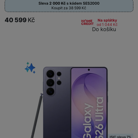
Sleva
2 000
Kč
s kódem
SES2000
Koupit za 38 599
Kč
40 599
Kč
Na splátky
od 1 044
Kč
Do košíku
ISIC sleva 7%