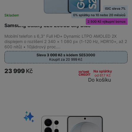
ISIC sleva 7%
0% splátky na 10 nebo 20 měsíců
Skladem na prodejně
na 6 prodejnách
2 500 Kč výkupní bonus
Samsung Galaxy S26 256GB Sky Blue
Mobilní telefon s 6,3" Full HD+ Dynamic LTPO AMOLED 2X
displejem o rozlišení 2 340 × 1 080 px (1-120 Hz, HDR10+, až 2
600 nitů) • 10jádrový proc.…
Sleva
3 000
Kč
s kódem
SES3000
Koupit za 20 999
Kč
23 999
Kč
Na splátky
od 617
Kč
Do košíku