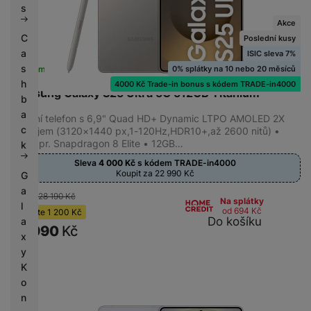
s
Akce
C
Poslední kusy
FUNKCE
a
ISIC sleva 7%
s
0% splátky na 10 nebo 20 měsíců
Skladem na prodejně
na 1 prodejně
5G
(
83
)
h
4000 Kč Trade-in bonus s kódem TRADE-in4000
NFC
(
83
)
Samsung Galaxy S25 Ultra 5G 512GB Titanium
b
Rozpoznání obličeje
(
83
)
a
Mobilní telefon s 6,9" Quad HD+ Dynamic LTPO AMOLED 2X
c
displejem (3120×1440 px,1-120Hz,HDR10+,až 2600 nitů) •
8jádr. pr. Snapdragon 8 Elite • 12GB…
k
KONEKTIVITA
Sleva
4 000
Kč
s kódem
TRADE-in4000
Koupit za 22 990
Kč
G
Dual SIM
(
83
)
a
-4 %
28 190
Kč
Na splátky
eSIM
(
83
)
l
od 694
Kč
Ušetříte
1 200
Kč
Do košíku
a
USB-C
(
83
)
26 990
Kč
x
y
K
BATERIE
o
n
Rychlé nabíjení
(
83
)