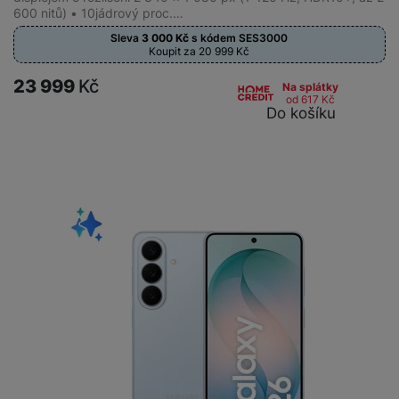
600 nitů) • 10jádrový proc.…
Sleva
3 000
Kč
s kódem
SES3000
Koupit za 20 999
Kč
23 999
Kč
Na splátky
od 617
Kč
Do košíku