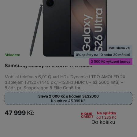
ISIC sleva 7%
0% splátky na 10 nebo 20 měsíců
Skladem
na 8 prodejnách
3 500 Kč výkupní bonus
Samsung Galaxy S26 Ultra 1TB Black
Mobilní telefon s 6,9" Quad HD+ Dynamic LTPO AMOLED 2X
displejem (3120×1440 px,1-120Hz,HDR10+,až 2600 nitů) •
8jádr. pr. Snapdragon 8 Elite Gen5 for…
Sleva
2 000
Kč
s kódem
SES2000
Koupit za 45 999
Kč
47 999
Kč
Na splátky
od 1 235
Kč
Do košíku