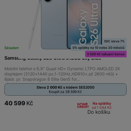
ISIC sleva 7%
0% splátky na 10 nebo 20 měsíců
Skladem
na 8 prodejnách
3 500 Kč výkupní bonus
Samsung Galaxy S26 Ultra 512GB Sky Blue
Mobilní telefon s 6,9" Quad HD+ Dynamic LTPO AMOLED 2X
displejem (3120×1440 px,1-120Hz,HDR10+,až 2600 nitů) •
8jádr. pr. Snapdragon 8 Elite Gen5 for…
Sleva
2 000
Kč
s kódem
SES2000
Koupit za 38 599
Kč
40 599
Kč
Na splátky
od 1 044
Kč
Do košíku