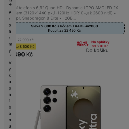
Wi-Fi 7
(
72
)
Mobilní telefon s 6,9" Quad HD+ Dynamic LTPO AMOLED 2X
P
displejem (3120×1440 px,1-120Hz,HDR10+,až 2600 nitů) •
Wi-Fi 6E
(
11
)
8jádr. pr. Snapdragon 8 Elite • 12GB…
r
o
Sleva
2 000
Kč
s kódem
TRADE-in2000
Koupit za 22 490
Kč
fi
Optický zoom
r
-13 %
27 990
Kč
Na splátky
m
od 630
Kč
Ušetříte
3 500
Kč
3x
(
47
)
Do košíku
y
24 490
Kč
5x
(
33
)
V
ý
k
Způsob nabíjení
u
p
Kabelové i bezdrátové
(
83
)
n
í
b
Typ fotoaparátu
o
n
Širokoúhlý, Teleobjektiv
(
80
)
u