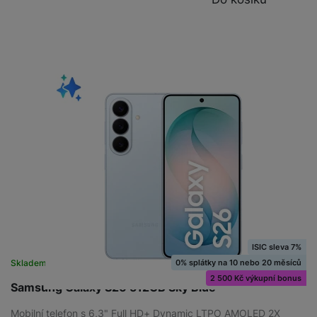
ISIC sleva 7%
0% splátky na 10 nebo 20 měsíců
Skladem
na 8 prodejnách
2 500 Kč výkupní bonus
Samsung Galaxy S26 512GB Sky Blue
Mobilní telefon s 6,3" Full HD+ Dynamic LTPO AMOLED 2X