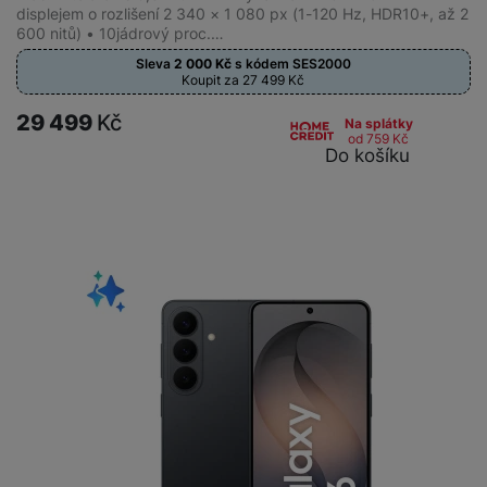
displejem o rozlišení 2 340 × 1 080 px (1-120 Hz, HDR10+, až 2
600 nitů) • 10jádrový proc.…
Sleva
2 000
Kč
s kódem
SES2000
Koupit za 27 499
Kč
29 499
Kč
Na splátky
od 759
Kč
Do košíku