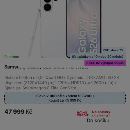
ISIC sleva 7%
0% splátky na 10 nebo 20 měsíců
Skladem
na 8 prodejnách
3 500 Kč výkupní bonus
Samsung Galaxy S26 Ultra 1TB White
Mobilní telefon s 6,9" Quad HD+ Dynamic LTPO AMOLED 2X
displejem (3120×1440 px,1-120Hz,HDR10+,až 2600 nitů) •
8jádr. pr. Snapdragon 8 Elite Gen5 for…
Sleva
2 000
Kč
s kódem
SES2000
Koupit za 45 999
Kč
47 999
Kč
Na splátky
od 1 235
Kč
Do košíku