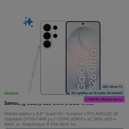
ISIC sleva 7%
0% splátky na 10 nebo 20 měsíců
Skladem
na 8 prodejnách
3 500 Kč výkupní bonus
Samsung Galaxy S26 Ultra 512GB White
Mobilní telefon s 6,9" Quad HD+ Dynamic LTPO AMOLED 2X
displejem (3120×1440 px,1-120Hz,HDR10+,až 2600 nitů) •
8jádr. pr. Snapdragon 8 Elite Gen5 for…