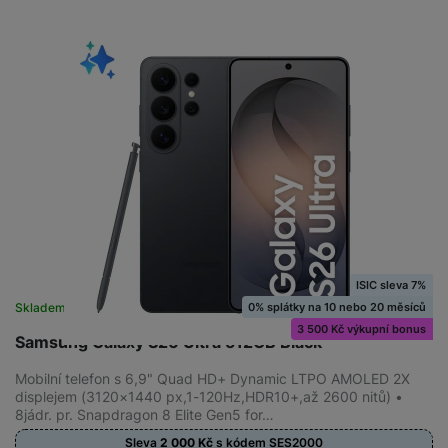
ISIC sleva 7%
0% splátky na 10 nebo 20 měsíců
Skladem
na 8 prodejnách
3 500 Kč výkupní bonus
Samsung Galaxy S26 Ultra 512GB Black
Mobilní telefon s 6,9" Quad HD+ Dynamic LTPO AMOLED 2X
displejem (3120×1440 px,1-120Hz,HDR10+,až 2600 nitů) •
8jádr. pr. Snapdragon 8 Elite Gen5 for…
Sleva
2 000
Kč
s kódem
SES2000