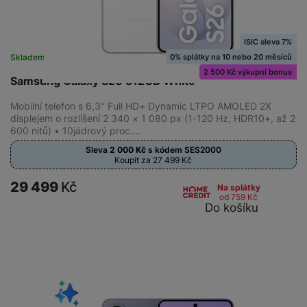
ISIC sleva 7%
0% splátky na 10 nebo 20 měsíců
Skladem
na 8 prodejnách
2 500 Kč výkupní bonus
Samsung Galaxy S26 512GB White
Mobilní telefon s 6,3" Full HD+ Dynamic LTPO AMOLED 2X
displejem o rozlišení 2 340 × 1 080 px (1-120 Hz, HDR10+, až 2
600 nitů) • 10jádrový proc.…
Sleva
2 000
Kč
s kódem
SES2000
Koupit za 27 499
Kč
29 499
Kč
Na splátky
od 759
Kč
Do košíku