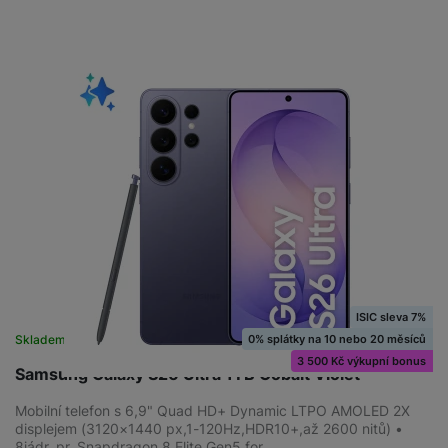
ISIC sleva 7%
0% splátky na 10 nebo 20 měsíců
Skladem
na 7 prodejnách
3 500 Kč výkupní bonus
Samsung Galaxy S26 Ultra 1TB Cobalt Violet
Mobilní telefon s 6,9" Quad HD+ Dynamic LTPO AMOLED 2X
displejem (3120×1440 px,1-120Hz,HDR10+,až 2600 nitů) •
8jádr. pr. Snapdragon 8 Elite Gen5 for…