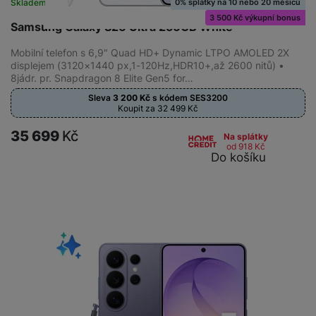
0% splátky na 10 nebo 20 měsíců
Skladem
na 8 prodejnách
3 500 Kč výkupní bonus
Samsung Galaxy S26 Ultra 256GB White
Mobilní telefon s 6,9" Quad HD+ Dynamic LTPO AMOLED 2X
displejem (3120×1440 px,1-120Hz,HDR10+,až 2600 nitů) •
8jádr. pr. Snapdragon 8 Elite Gen5 for…
Sleva
3 200
Kč
s kódem
SES3200
Koupit za 32 499
Kč
35 699
Kč
Na splátky
od 918
Kč
Do košíku