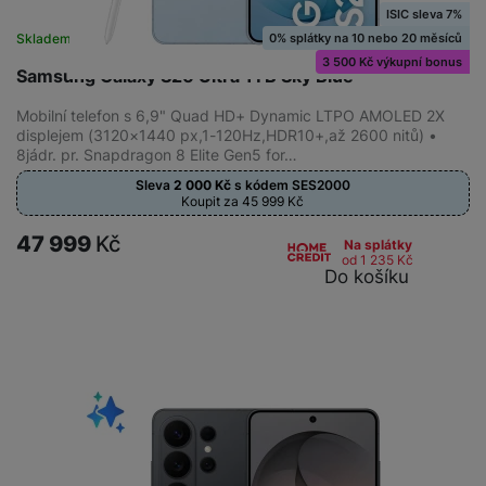
ISIC sleva 7%
0% splátky na 10 nebo 20 měsíců
Skladem
na 7 prodejnách
3 500 Kč výkupní bonus
Samsung Galaxy S26 Ultra 1TB Sky Blue
Mobilní telefon s 6,9" Quad HD+ Dynamic LTPO AMOLED 2X
displejem (3120×1440 px,1-120Hz,HDR10+,až 2600 nitů) •
8jádr. pr. Snapdragon 8 Elite Gen5 for…
Sleva
2 000
Kč
s kódem
SES2000
Koupit za 45 999
Kč
47 999
Kč
Na splátky
od 1 235
Kč
Do košíku