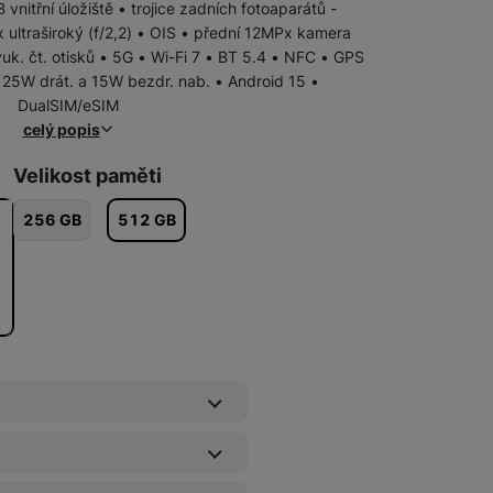
nitřní úložiště • trojice zadních fotoaparátů -
Galaxy A56 5G
 ultraširoký (f/2,2) • OIS • přední 12MPx kamera
zvuk. čt. otisků • 5G • Wi-Fi 7 • BT 5.4 • NFC • GPS
25W drát. a 15W bezdr. nab. • Android 15 •
Galaxy A36 5G
DualSIM/eSIM
celý popis
Galaxy A26 5G
Velikost paměti
256 GB
512 GB
Základní fólie
(Neviditelná ochrana