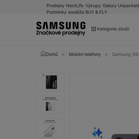
Prodejny
NextLife
Výkupy
Galaxy Unpacked
Podmínky soutěže BUY & FLY
Kategorie zboží
Akce
Domů
Mobilní telefony
Samsung S93
Výprodej
Galaxy Z Fold8 a další
Fotografie
Fotografie
novinky léta 2026
Mobilní telefony
Chytré hodinky
Tablety
Sluchátka
Galaxy Ring