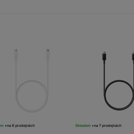
999
Kč
následující
předchozí
Fusion Pro Matte
(Matná extra odolná
Ochranná fól
ochrana)
999
Kč
em
na 6 prodejnách
Skladem
na 7 prodejnách