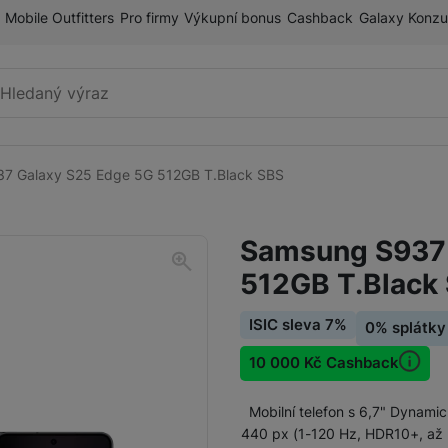
Mobile Outfitters
Pro firmy
Výkupní bonus
Cashback
Galaxy Konzu
Vyhledávání
7 Galaxy S25 Edge 5G 512GB T.Black SBS
Galaxy S
Galaxy S26 Ultra
Samsung S937 
Galaxy S26+
512GB T.Black
Galaxy S24 Ultra
Galaxy S26
ISIC sleva 7%
0% splátky
Akc
Galaxy S25 Ultra
10 000 Kč Cashback
Galaxy Z
Galaxy Z Fold8
Mobilní telefon s 6,7" Dynami
Galaxy S25+ 5G
440 px (1-120 Hz, HDR10+, až 2
Galaxy Z Fold8 Ultra