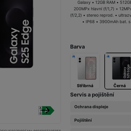
Galaxy • 12GB RAM • 512GB v
Galaxy S25 Edge
200MPx hlavní (f/1,7) + 12MPx
Galaxy Z Flip7 FE
Galaxy Z Flip8
(f/2,2) • stereo reprod. • ultra
• IP68 • 3900mAh bat. s 
Galaxy S25 5G
Galaxy Z Fold7
Galaxy S25 FE
Barva
Stříbrná
Černá
Servis a pojištění
Ochrana displeje
následující
Original Air
Pojištění
(Ultratenká ochrana