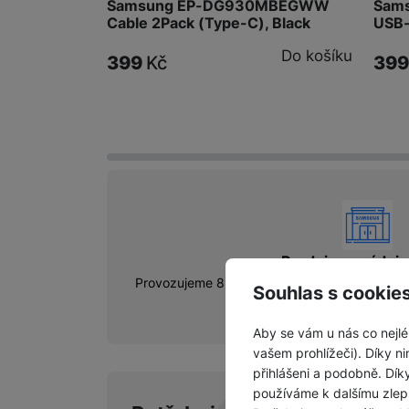
Samsung EP-DG930MBEGWW
Sams
Cable 2Pack (Type-C), Black
USB-
Do košíku
399
Kč
39
vyhody
Prodejny a výdejn
Provozujeme 8 prodejních míst, po celé ČR, kt
Souhlas s cookie
místo.
Aby se vám u nás co nejlé
vašem prohlížeči). Díky ni
přihlášeni a podobně. Dí
používáme k dalšímu zlep