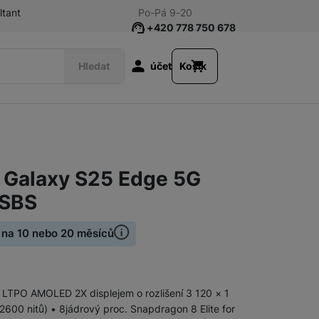
ltant
Po-Pá 9-20
+420 778 750 678
Uživatelská s
Hledat
účet
Košík
Galaxy A
Galaxy A57 5G
Galaxy S25 Edge 5G
Galaxy A37 5G
 SBS
Galaxy A16 LTE
Galaxy A17 LTE
Pořiďte vybraná zařízení na splátky 
 na 10 nebo 20 měsíců
e cashback platná do 30.9.2026 nebo do vyčerpání počtu regist
Galaxy A17 5G
Galaxy X
c LTPO AMOLED 2X displejem o rozlišení 3 120 × 1
Galaxy A27 5G
600 nitů) • 8jádrový proc. Snapdragon 8 Elite for