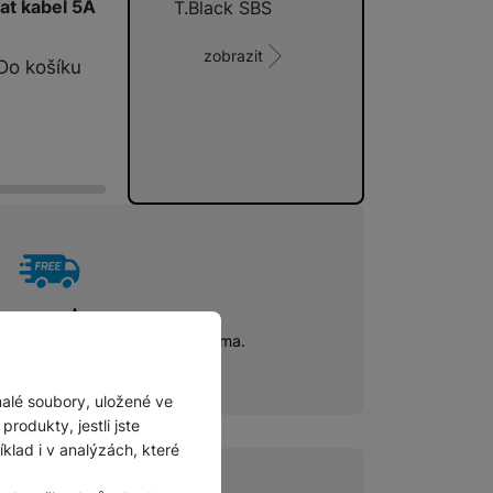
t kabel 5A
T.Black SBS
zobrazit
Do košíku
prava zdarma
00 Kč a získejte dopravu zdarma.
malé soubory, uložené ve
rodukty, jestli jste
lad i v analýzách, které