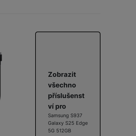
999
Kč
ie Fusion Pro Matte kombinuje vysokou odolnost s matným antirefl
Zobrazit
všechno
příslušenst
ví pro
Samsung S937
Galaxy S25 Edge
5G 512GB