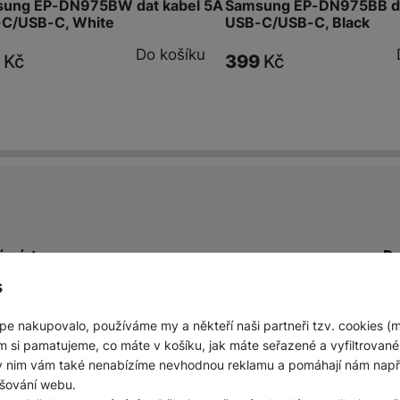
ung EP-DN975BW dat kabel 5A
Samsung EP-DN975BB da
C/USB-C, White
USB-C/USB-C, Black
Do košíku
9
Kč
399
Kč
í místa
Do
erá zároveň slouží i jako výdejní
Objednejte nad 10 0
s
pe nakupovalo, používáme my a někteří naši partneři tzv. cookies (
m si pamatujeme, co máte v košíku, jak máte seřazené a vyfiltrované p
ky nim vám také nenabízíme nevhodnou reklamu a pomáhají nám napřík
šování webu.