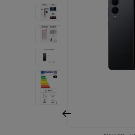
Audio
Příslušenství
Televize/Audio
Domácí spotřebiče
Monitory
Vrácené zboží
Měsíční nabídky
Totální výprodej
Sekce šílených cen
Předobjednejte novou
předchozí
Samsung TV výhodněji
Cashback