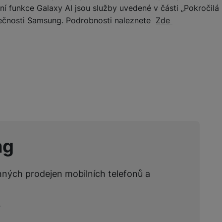
 funkce Galaxy AI jsou služby uvedené v části „Pokročilá 
lečnosti Samsung. Podrobnosti naleznete
Zde
žíváme my nebo naši partneři, abychom vám mohli zobrazit vhodné
a stránkách třetích stran.
ng
nných prodejen mobilních telefonů a