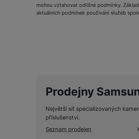
mohou vztahovat odlišné podmínky. Základní
aktuálních podmínek používání služeb spo
Marketingové cookies pou
na našich stránkách, tak n
Prodejny Samsu
Největší síť specializovaných kame
příslušenství.
Seznam prodejen