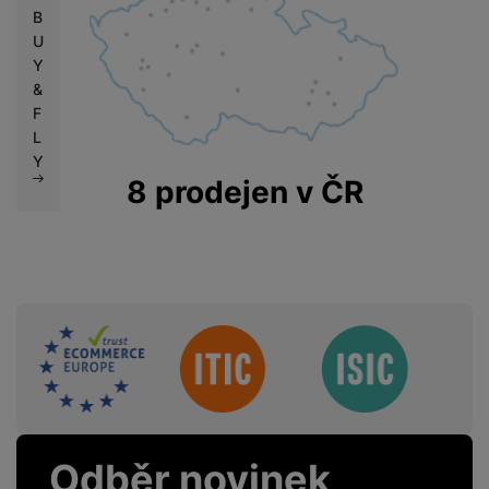
B
U
Y
&
F
L
Y
8 prodejen v ČR
Sdružení
Odběr novinek