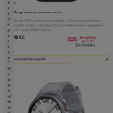
a
Skladem
na 7 prodejnách
x
Samsung Galaxy Buds3, Silver
y
U
Bezdrátová TWS pecková sluchátka • 11mm reproduktor •
n
24bit kvalita zvuku • dvojice citlivých mikrofonů • adaptivní
ekvalizér • pokročilé funkce…
p
a
2 999
Kč
Na splátky
c
od 77
Kč
Do košíku
k
e
d
Možnost koupit jako použité
Použité - Zánovní - jako nové
2 290
Kč
M
o
Použité - Nepoužité
2 490
Kč
bi
le
O
ut
fit
te
rs