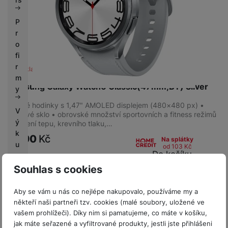
P
r
o
fi
r
Není skladem
m
Samsung Galaxy Watch6 Classic(47mm,BT) Silver
y
Chytré hodinky s 1,47" AMOLED displejem (480×480 px) •
V
safírové sklo • obrovské množství sportovních a fitness režimů
ý
• měření tepu, krevního tlaku,…
k
3 990
Kč
Na splátky
u
od 103
Kč
Do košíku
p
n
Souhlas s cookies
í
b
Aby se vám u nás co nejlépe nakupovalo, používáme my a
o
někteří naši partneři tzv. cookies (malé soubory, uložené ve
n
vašem prohlížeči). Díky nim si pamatujeme, co máte v košíku,
u
jak máte seřazené a vyfiltrované produkty, jestli jste přihlášeni