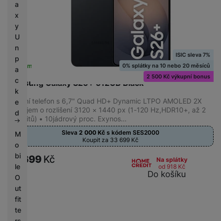
a
x
y
U
n
ISIC sleva 7%
p
0% splátky na 10 nebo 20 měsíců
Skladem
na 8 prodejnách
a
2 500 Kč výkupní bonus
c
Samsung Galaxy S26+ 512GB Black
k
Mobilní telefon s 6,7" Quad HD+ Dynamic LTPO AMOLED 2X
e
displejem o rozlišení 3120 × 1440 px (1-120 Hz,HDR10+, až 2
d
600 nitů) • 10jádrový proc. Exynos…
Sleva
2 000
Kč
s kódem
SES2000
M
Koupit za 33 699
Kč
o
bi
35 699
Kč
Na splátky
le
od 918
Kč
Do košíku
O
ut
fit
te
rs