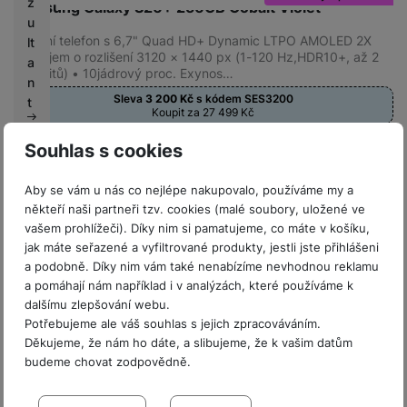
z
Samsung Galaxy S26+ 256GB Cobalt Violet
u
Mobilní telefon s 6,7" Quad HD+ Dynamic LTPO AMOLED 2X
lt
displejem o rozlišení 3120 × 1440 px (1-120 Hz,HDR10+, až 2
a
600 nitů) • 10jádrový proc. Exynos…
n
Sleva
3 200
Kč
s kódem
SES3200
t
Koupit za 27 499
Kč
P
30 699
Kč
Souhlas s cookies
Na splátky
o
od 790
Kč
Do košíku
d
Aby se vám u nás co nejlépe nakupovalo, používáme my a
m
někteří naši partneři tzv. cookies (malé soubory, uložené ve
ín
vašem prohlížeči). Díky nim si pamatujeme, co máte v košíku,
k
jak máte seřazené a vyfiltrované produkty, jestli jste přihlášeni
y
a podobně. Díky nim vám také nenabízíme nevhodnou reklamu
s
a pomáhají nám například i v analýzách, které používáme k
o
dalšímu zlepšování webu.
u
Potřebujeme ale váš souhlas s jejich zpracováváním.
t
Děkujeme, že nám ho dáte, a slibujeme, že k vašim datům
ě
budeme chovat zodpovědně.
ž
Nastavení souhlasů s kategoriemi
e