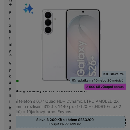
P
r
o
fi
r
m
y
V
ý
ISIC sleva 7%
k
0% splátky na 10 nebo 20 měsíců
Skladem
na 8 prodejnách
u
2 500 Kč výkupní bonus
p
Samsung Galaxy S26+ 256GB White
n
Mobilní telefon s 6,7" Quad HD+ Dynamic LTPO AMOLED 2X
í
displejem o rozlišení 3120 × 1440 px (1-120 Hz,HDR10+, až 2
b
600 nitů) • 10jádrový proc. Exynos…
o
Sleva
3 200
Kč
s kódem
SES3200
n
Koupit za 27 499
Kč
u