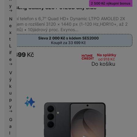
Rozpoznání obličeje
(
8
)
k
2 500 Kč výkupní bonus
e
y
Samsung Galaxy S26+ 512GB Sky Blue
y
Mobilní telefon s 6,7" Quad HD+ Dynamic LTPO AMOLED 2X
N
displejem o rozlišení 3120 × 1440 px (1-120 Hz,HDR10+, až 2
e
KONEKTIVITA
600 nitů) • 10jádrový proc. Exynos…
x
Sleva
2 000
Kč
s kódem
SES2000
Dual SIM
(
8
)
t
Koupit za 33 699
Kč
eSIM
(
8
)
L
if
USB-C
(
8
)
35 699
Kč
Na splátky
e
od 918
Kč
Do košíku
V
BATERIE
ý
k
Rychlé nabíjení
(
8
)
u
p
y
G
a
l