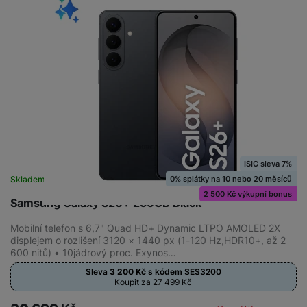
získaná pomocí těchto cookies zpracováváme souhrnně a
anonymně, takže nejsme schopni identifikovat konkrétní
uživatele našeho webu.
Marketingové cookies používáme my nebo naši partneři,
abychom vám mohli zobrazit vhodné obsahy nebo reklamy jak
na našich stránkách, tak na stránkách třetích stran.
ISIC sleva 7%
0% splátky na 10 nebo 20 měsíců
Skladem na prodejně
na 7 prodejnách
2 500 Kč výkupní bonus
Samsung Galaxy S26+ 256GB Black
Mobilní telefon s 6,7" Quad HD+ Dynamic LTPO AMOLED 2X
displejem o rozlišení 3120 × 1440 px (1-120 Hz,HDR10+, až 2
600 nitů) • 10jádrový proc. Exynos…
Sleva
3 200
Kč
s kódem
SES3200
Koupit za 27 499
Kč