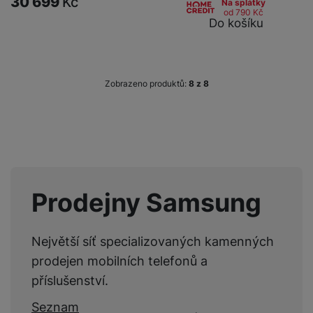
30 699
Kč
Na splátky
od 790
Kč
Do košíku
Zobrazeno produktů:
z
8
Prodejny Samsung
Největší síť specializovaných kamenných
prodejen mobilních telefonů a
příslušenství.
Seznam