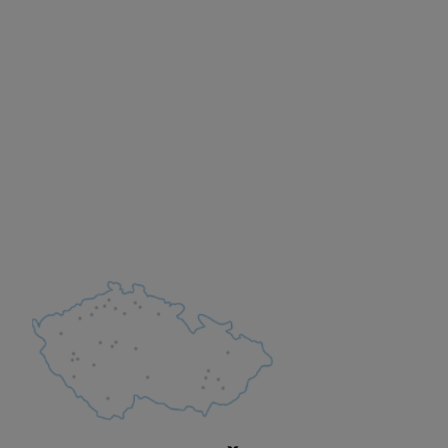
hli spojit např. pomocí
tovat vaše nastavení,
bně.
pomocí určujeme počet
 zpracováváme souhrnně a
 obsahy nebo reklamy jak