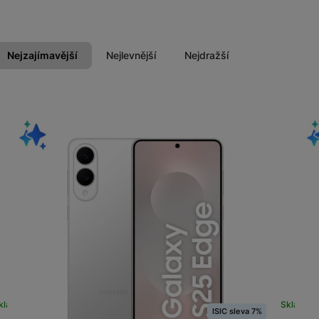
Galaxy S25 Edge
Galaxy Z Flip7 FE
Galaxy Z Flip8
Nejzajímavější
Nejlevnější
Nejdražší
Galaxy S25 5G
Galaxy Z Fold7
Galaxy S25 FE
Produkty
kladem na prodejně
na 8 prodejnách
Skladem 
ISIC sleva 7%