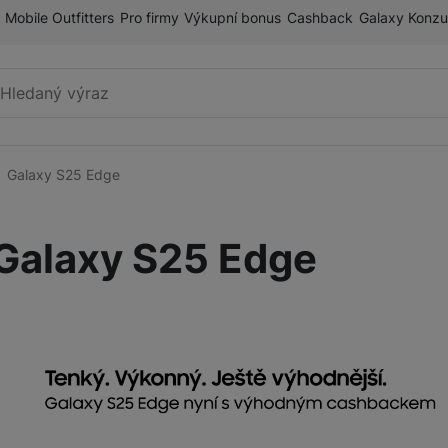
Mobile Outfitters
Pro firmy
Výkupní bonus
Cashback
Galaxy Konzu
Vyhledávání
Galaxy S25 Edge
Galaxy S
Galaxy S26 Ultra
Galaxy S25 Edge
Galaxy S26+
ry
Galaxy S24 Ultra
Galaxy S26
Galaxy S25 Ultra
Galaxy Z
Galaxy Z Fold8
Galaxy S25+ 5G
Galaxy Z Fold8 Ultra