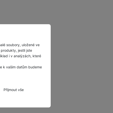
malé soubory, uložené ve
rodukty, jestli jste
lad i v analýzách, které
, že k vašim datům budeme
Přijmout vše
zbytné funkce.