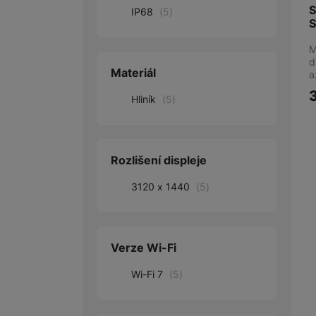
S
IP68
(
5
)
M
d
Materiál
a
Hliník
(
5
)
Rozlišení displeje
3120 x 1440
(
5
)
Verze Wi-Fi
Wi-Fi 7
(
5
)