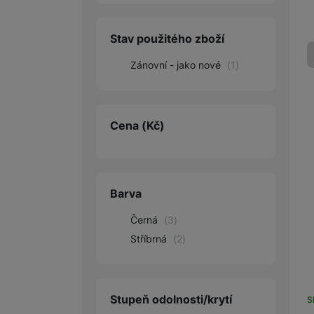
Audio
Stav použitého zboží
Příslušenství
Zánovní - jako nové
(
1
)
Televize/Audio
Domácí spotřebiče
Cena
(Kč)
Monitory
Vrácené zboží
Barva
Měsíční nabídky
Černá
(
3
)
Totální výprodej
Stříbrná
(
2
)
Sekce šílených cen
Předobjednejte novou
Samsung TV výhodněji
Stupeň odolnosti/krytí
S
Cashback