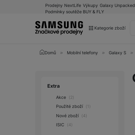
Prodejny
NextLife
Výkupy
Galaxy Unpacked
Podmínky soutěže BUY & FLY
Kategorie zboží
Akce
Domů
Mobilní telefony
Galaxy S
Výprodej
Galaxy Z Fold8 a další
novinky léta 2026
Extra
Upřesnit paramet
Mobilní telefony
Akce
(
2
)
Chytré hodinky
Použité zboží
(
1
)
Tablety
Nové zboží
(
4
)
Sluchátka
ISIC
(
4
)
Galaxy Ring