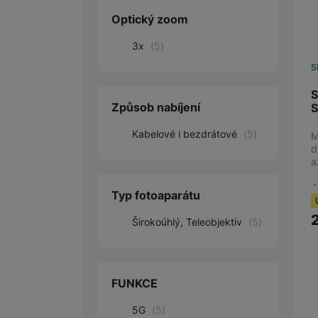
Optický zoom
3x
(
5
)
S
S
Způsob nabíjení
Kabelové i bezdrátové
(
5
)
M
d
a
Typ fotoaparátu
Širokoúhlý, Teleobjektiv
(
5
)
FUNKCE
5G
(
5
)