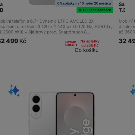
0% splátky na 10 nebo 20 měsíců
amsung S937 Galaxy S25 Edge 5G 512GB T.Silv
Samsu
SBS
T.Blac
10 000 Kč Cashback
obilní telefon s 6,7" Dynamic LTPO AMOLED 2X
Mobilní
isplejem o rozlišení 3 120 × 1 440 px (1-120 Hz, HDR10+,
displeje
ž 2600 nitů) • 8jádrový proc. Snapdragon 8…
až 2600
32 499
Kč
32 4
Na splátky
od 836
Kč
Do košíku