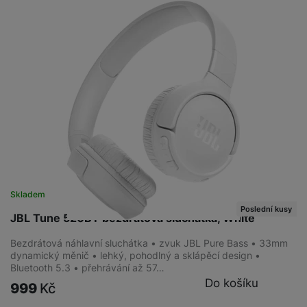
Skladem
Poslední kusy
JBL Tune 520BT bezdrátová sluchátka, White
Bezdrátová náhlavní sluchátka • zvuk JBL Pure Bass • 33mm
dynamický měnič • lehký, pohodlný a sklápěcí design •
Bluetooth 5.3 • přehrávání až 57…
Do košíku
999
Kč