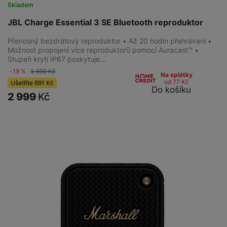
Skladem
JBL Charge Essential 3 SE Bluetooth reproduktor
Přenosný bezdrátový reproduktor • Až 20 hodin přehrávaní •
Možnost propojení více reproduktorů pomocí Auracast™ •
Stupeň krytí IP67 poskytuje…
-19 %
3 690
Kč
Na splátky
od 77
Kč
Ušetříte
691
Kč
Do košíku
2 999
Kč