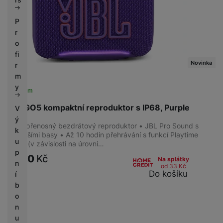
Bíla
(
2
)
P
r
o
Konstrukce
fi
Novinka
r
Otevřená
(
14
)
m
Uzavřená
(
11
)
y
Skladem
TWS
(
4
)
JBL GO5 kompaktní reproduktor s IP68, Purple
V
ý
Ultra-přenosný bezdrátový reproduktor • JBL Pro Sound s
k
Provedení
hutnějšími basy • Až 10 hodin přehrávání s funkcí Playtime
u
Boost (v závislosti na úrovni…
p
Pecky
(
14
)
1 290
Kč
Na splátky
n
Přes hlavu
(
8
)
od 33
Kč
Do košíku
í
Špunty
(
7
)
b
o
n
Rok výroby
u