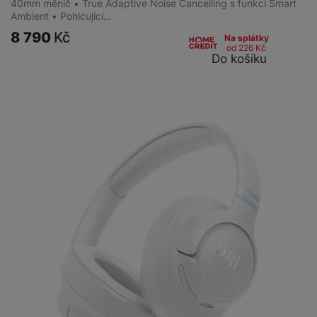
40mm měnič • True Adaptive Noise Cancelling s funkcí Smart
Ambient • Pohlcující…
8 790
Kč
Na splátky
od 226
Kč
Do košíku