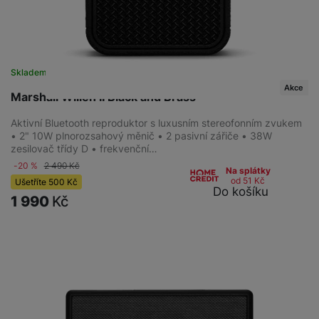
Skladem
Akce
Marshall Willen II Black and Brass
Aktivní Bluetooth reproduktor s luxusním stereofonním zvukem
• 2" 10W plnorozsahový měnič • 2 pasivní zářiče • 38W
zesilovač třídy D • frekvenční…
-20 %
2 490
Kč
Na splátky
od 51
Kč
Ušetříte
500
Kč
Do košíku
1 990
Kč