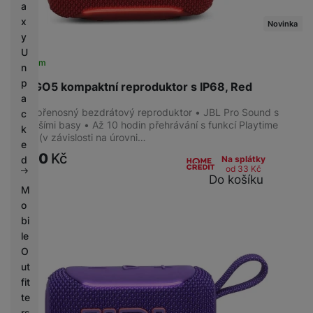
Šedá
(
1
)
a
Kabelové i bezdrátové
(
19
)
x
Červená
(
1
)
Kabelové
(
10
)
Novinka
y
Hnědá
(
1
)
U
Krémová
(
1
)
Skladem
n
Typ sestavy
p
JBL GO5 kompaktní reproduktor s IP68, Red
a
Aktivní
(
39
)
Ultra-přenosný bezdrátový reproduktor • JBL Pro Sound s
c
Pasivní
(
5
)
hutnějšími basy • Až 10 hodin přehrávání s funkcí Playtime
k
Boost (v závislosti na úrovni…
e
1 290
Kč
d
Na splátky
od 33
Kč
Do košíku
Barva reproduktoru
M
o
Černá
(
17
)
bi
Bíla
(
4
)
le
O
ut
fit
barva subwooferu
te
Černá
(
13
)
rs