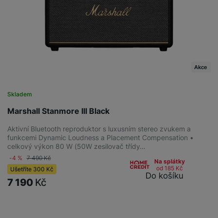
Akce
Skladem
Marshall Stanmore III Black
Aktivní Bluetooth reproduktor s luxusním stereo zvukem a
funkcemi Dynamic Loudness a Placement Compensation •
celkový výkon 80 W (50W zesilovač třídy…
-4 %
7 490
Kč
Na splátky
od 185
Kč
Ušetříte
300
Kč
Do košíku
7 190
Kč