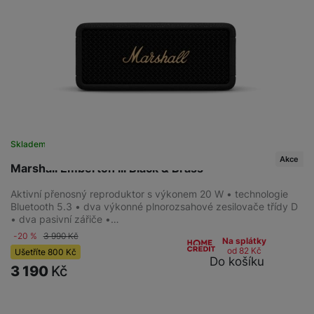
Skladem
Akce
Marshall Emberton III Black & Brass
Aktivní přenosný reproduktor s výkonem 20 W • technologie
Bluetooth 5.3 • dva výkonné plnorozsahové zesilovače třídy D
• dva pasivní zářiče •…
-20 %
3 990
Kč
Na splátky
od 82
Kč
Ušetříte
800
Kč
Do košíku
3 190
Kč