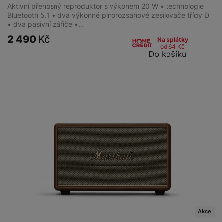
Aktivní přenosný reproduktor s výkonem 20 W • technologie
Bluetooth 5.1 • dva výkonné plnorozsahové zesilovače třídy D
• dva pasivní zářiče •…
2 490
Kč
Na splátky
od 64
Kč
Do košíku
Akce