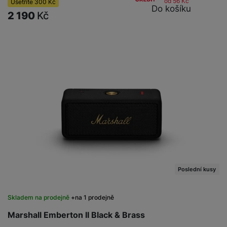
od 56
Kč
Ušetříte
300
Kč
Do košíku
2 190
Kč
Poslední kusy
Skladem na prodejně
na 1 prodejně
Marshall Emberton II Black & Brass