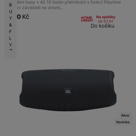
ÚČEL
hutnějšími basy • Až 10 hodin přehrávání s funkcí Playtime
B
Boost (v závislosti na úrovni…
U
Univerzální
(
27
)
1 290
Kč
Na splátky
Y
Hudební
(
28
)
od 33
Kč
&
Do košíku
K mobilnímu telefonu
(
29
)
F
Ke sportování
(
20
)
L
K televizi
(
51
)
Y
Profesionální ozvučení
(
11
)
K počítači
(
32
)
Do exteriéru
(
41
)
BATERIE
Indikátor baterie
(
5
)
Akce
Novinka