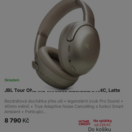
Skladem
JBL Tour ONE M3 Wireless sluchátka s ANC, Latte
Bezdrátová sluchátka přes uši • legendární zvuk Pro Sound •
40mm měnič • True Adaptive Noise Cancelling s funkcí Smart
Ambient • Pohlcující…
8 790
Kč
Na splátky
od 226
Kč
Do košíku