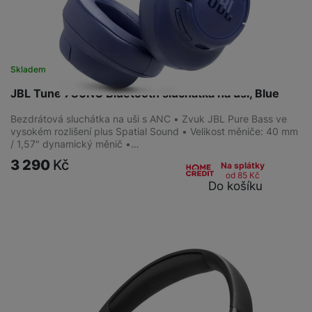
Skladem
JBL Tune 780NC Bluetooth sluchátka na uši, Blue
Bezdrátová sluchátka na uši s ANC • Zvuk JBL Pure Bass ve
vysokém rozlišení plus Spatial Sound • Velikost měniče: 40 mm
/ 1,57" dynamický měnič •…
3 290
Kč
Na splátky
od 85
Kč
Do košíku