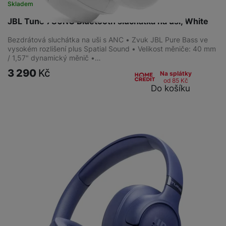
Skladem
JBL Tune 780NC Bluetooth sluchátka na uši, White
Bezdrátová sluchátka na uši s ANC • Zvuk JBL Pure Bass ve
vysokém rozlišení plus Spatial Sound • Velikost měniče: 40 mm
/ 1,57" dynamický měnič •…
3 290
Kč
Na splátky
od 85
Kč
Do košíku