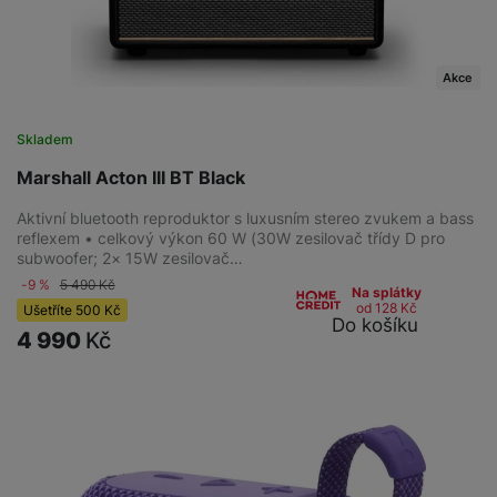
Akce
Skladem
Marshall Acton III BT Black
Aktivní bluetooth reproduktor s luxusním stereo zvukem a bass
reflexem • celkový výkon 60 W (30W zesilovač třídy D pro
subwoofer; 2× 15W zesilovač…
-9 %
5 490
Kč
Na splátky
od 128
Kč
Ušetříte
500
Kč
Do košíku
4 990
Kč