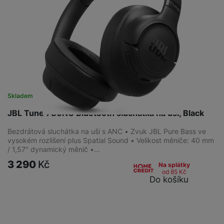
Skladem
JBL Tune 780NC Bluetooth sluchátka na uši, Black
Bezdrátová sluchátka na uši s ANC • Zvuk JBL Pure Bass ve
vysokém rozlišení plus Spatial Sound • Velikost měniče: 40 mm
/ 1,57" dynamický měnič •…
3 290
Kč
Na splátky
od 85
Kč
Do košíku