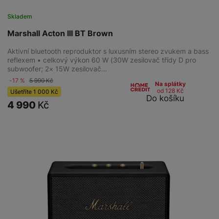
Skladem
Marshall Acton III BT Brown
Aktivní bluetooth reproduktor s luxusním stereo zvukem a bass
reflexem • celkový výkon 60 W (30W zesilovač třídy D pro
subwoofer; 2× 15W zesilovač…
-17 %
5 990
Kč
Na splátky
od 128
Kč
Ušetříte
1 000
Kč
Do košíku
4 990
Kč