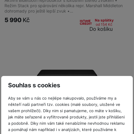
Aktivní Bluetooth reproduktor s luxusním stereo zvukem •
Režim Stack pro spárování několika repr. Marshall Middleton
dohromady pro ještě lepší zvuk •…
5 990
Kč
Na splátky
od 154
Kč
Do košíku
Souhlas s cookies
Aby se vám u nás co nejlépe nakupovalo, používáme my a
někteří naši partneři tzv. cookies (malé soubory, uložené ve
vašem prohlížeči). Díky nim si pamatujeme, co máte v košíku,
jak máte seřazené a vyfiltrované produkty, jestli jste přihlášeni
a podobně. Díky nim vám také nenabízíme nevhodnou reklamu
a pomáhají nám například i v analýzách, které používáme k