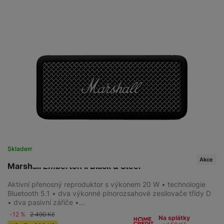
Skladem
Akce
Marshall Emberton II Black & Steel
Aktivní přenosný reproduktor s výkonem 20 W • technologie
Bluetooth 5.1 • dva výkonné plnorozsahové zesilovače třídy D
• dva pasivní zářiče •…
-12 %
2 490
Kč
Na splátky