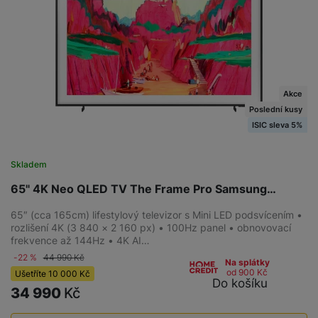
Akce
Poslední kusy
ISIC sleva 5%
Skladem
65" 4K Neo QLED TV The Frame Pro Samsung…
65″ (cca 165cm) lifestylový televizor s Mini LED podsvícením •
rozlišení 4K (3 840 × 2 160 px) • 100Hz panel • obnovovací
frekvence až 144Hz • 4K AI…
-22 %
44 990
Kč
Na splátky
od 900
Kč
Ušetříte
10 000
Kč
Do košíku
34 990
Kč