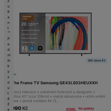
z
u
lt
a
n
t
P
o
d
m
ín
ISIC sleva 5%
k
y
Skladem
s
o
43" The Frame TV Samsung QE43LS03HEUXXH
u
Lifestylový televizor s unikátními funkcemi a designem •
t
úhlopříčka 43" (cca 109cm) • matná obrazovka • režim umění
ě
Art Mode • jemné rozlišení 4K (3…
ž
24 990
Kč
Na splátky
e