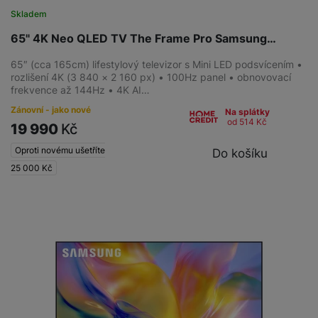
Skladem
65" 4K Neo QLED TV The Frame Pro Samsung…
65″ (cca 165cm) lifestylový televizor s Mini LED podsvícením •
rozlišení 4K (3 840 × 2 160 px) • 100Hz panel • obnovovací
frekvence až 144Hz • 4K AI…
Zánovní - jako nové
Na splátky
od 514
Kč
19 990
Kč
Oproti novému ušetříte
Do košíku
25 000
Kč