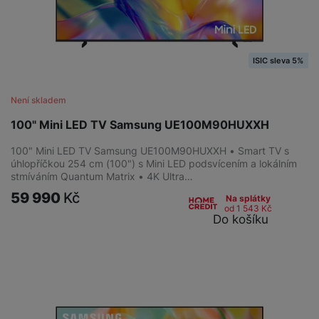
ISIC sleva 5%
Není skladem
100" Mini LED TV Samsung UE100M90HUXXH
100" Mini LED TV Samsung UE100M90HUXXH • Smart TV s
úhlopříčkou 254 cm (100") s Mini LED podsvícením a lokálním
stmíváním Quantum Matrix • 4K Ultra…
59 990
Kč
Na splátky
od 1 543
Kč
Do košíku