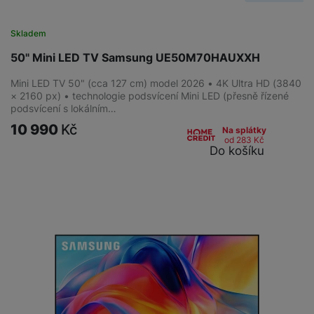
služby jako je chat a podobně.
Skladem
Tyto cookies nám umožňují měření výkonu našeho webu i
Marketingové
Marketingové
-
abychom vás neobtěžovali nevhodnou
našich reklamních kampaní. Jejich pomocí určujeme počet
50" Mini LED TV Samsung UE50M70HAUXXH
reklamou
.
návštěv a zdroje návštěv našich internetových stránek. Data
Povoleno
Mini LED TV 50" (cca 127 cm) model 2026 • 4K Ultra HD (3840
získaná pomocí těchto cookies zpracováváme souhrnně a
× 2160 px) • technologie podsvícení Mini LED (přesně řízené
anonymně, takže nejsme schopni identifikovat konkrétní
podsvícení s lokálním…
uživatele našeho webu.
Marketingové cookies používáme my nebo naši partneři,
10 990
Kč
Na splátky
abychom vám mohli zobrazit vhodné obsahy nebo reklamy jak
od 283
Kč
Do košíku
na našich stránkách, tak na stránkách třetích stran.