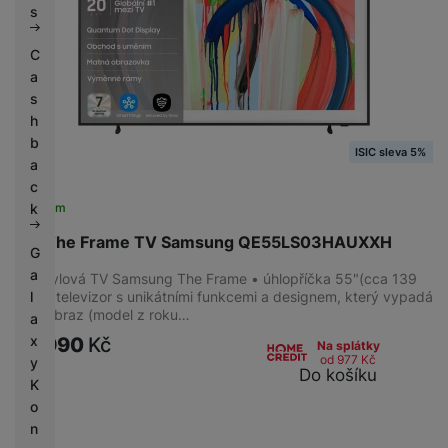
s
C
KONEKTIVITA
a
s
USB-C
(
3
)
h
Optický vstup/výstup
(
21
)
b
ISIC sleva 5%
HDMI ARC
(
21
)
a
Ethernet (LAN)
(
21
)
c
HDMI
(
21
)
Skladem
k
55" The Frame TV Samsung QE55LS03HAUXXH
G
a
Lifestylová TV Samsung The Frame • úhlopříčka 55"(cca 139
ZVUK
l
cm) • televizor s unikátními funkcemi a designem, který vypadá
jako obraz (model z roku…
a
Zvuk sledující pohyb
(
21
)
x
37 990
Kč
Na splátky
od 977
Kč
y
Do košíku
K
o
n