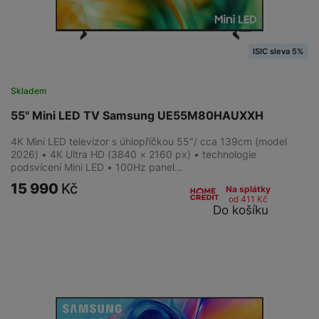
ISIC sleva 5%
Skladem
55" Mini LED TV Samsung UE55M80HAUXXH
4K Mini LED televizor s úhlopříčkou 55″/ cca 139cm (model
2026) • 4K Ultra HD (3840 × 2160 px) • technologie
podsvícení Mini LED • 100Hz panel…
15 990
Kč
Na splátky
od 411
Kč
Do košíku