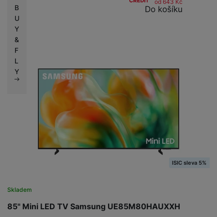
od 643
Kč
B
Do košíku
U
Y
&
F
L
Y
ISIC sleva 5%
Skladem
85" Mini LED TV Samsung UE85M80HAUXXH