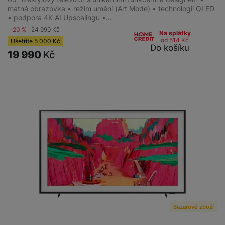
matná obrazovka • režim umění (Art Mode) • technologii QLED
• podpora 4K AI Upscalingu •…
-20 %
24 990
Kč
Na splátky
od 514
Kč
Ušetříte
5 000
Kč
Do košíku
19 990
Kč
Bazarové zboží