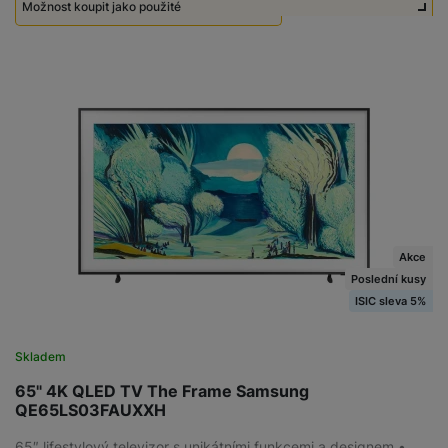
Možnost koupit jako použité
Použité - Zánovní - jako nové
19 990
Kč
Akce
Poslední kusy
ISIC sleva 5%
Skladem
65" 4K QLED TV The Frame Samsung
QE65LS03FAUXXH
65″ lifestylový televizor s unikátními funkcemi a designem •