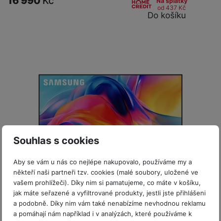
16 990
Kč
Na splátky
od 437
Kč
Do košíku
Souhlas s cookies
Aby se vám u nás co nejlépe nakupovalo, používáme my a
ISIC sleva 5%
někteří naši partneři tzv. cookies (malé soubory, uložené ve
vašem prohlížeči). Díky nim si pamatujeme, co máte v košíku,
jak máte seřazené a vyfiltrované produkty, jestli jste přihlášeni
Skladem
a podobně. Díky nim vám také nenabízíme nevhodnou reklamu
a pomáhají nám například i v analýzách, které používáme k
55" Mini LED TV Samsung UE55M70HAUXXH