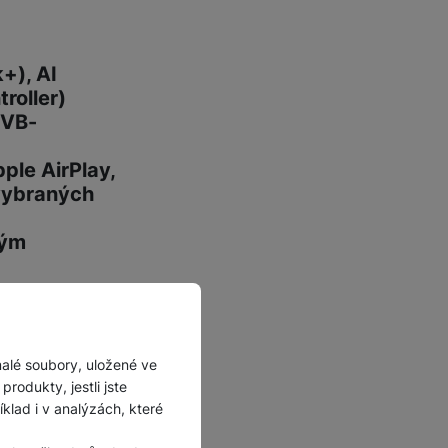
+), AI
roller)
DVB-
ple AirPlay,
 vybraných
vým
malé soubory, uložené ve
rodukty, jestli jste
lad i v analýzách, které
, které umožňují
v jsou precizně