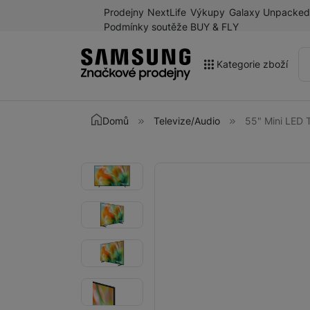
Prodejny
NextLife
Výkupy
Galaxy Unpacked
Podmínky soutěže BUY & FLY
Kategorie zboží
Akce
Domů
Televize/Audio
55" Mini LE
Výprodej
Galaxy Z Fold8 a další
Fotografie
Fotografie
novinky léta 2026
Mobilní telefony
Chytré hodinky
Tablety
Sluchátka
Galaxy Ring