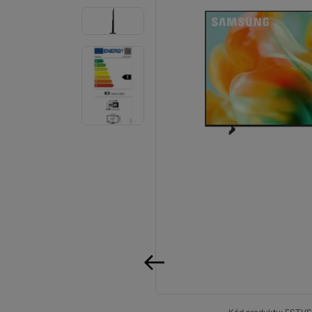
Audio
Příslušenství
Televize/Audio
Domácí spotřebiče
Monitory
Vrácené zboží
Měsíční nabídky
Totální výprodej
Sekce šílených cen
Předobjednejte novou
předchozí
Samsung TV výhodněji
Cashback