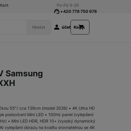
ltant
Po-Pá 9-20
+420 778 750 678
Uživatelská s
Hledat
účet
Košík
Audio/Soundbary
Lifestyle
TV Samsung
Music Frame
XXH
Soundbar
říčkou 55″/ cca 139cm (model 2026) • 4K Ultra HD
ie podsvícení Mini LED • 100Hz panel (vylepšení
 Hz) • Mini LED HDR, HDR 10+ (vysoký dynamický
AI vylepšení obrazu na kvalitu srovnatelnou se 4K