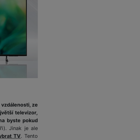
vzdálenosti, ze
větší televizor,
ma byste pokud
i). Jinak je ale
ybrat TV
. Tento