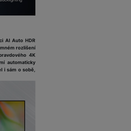
 obsahy nebo reklamy jak
kci AI Auto HDR
mném rozlišení
opravdového 4K
mí automaticky
l i sám o sobě,