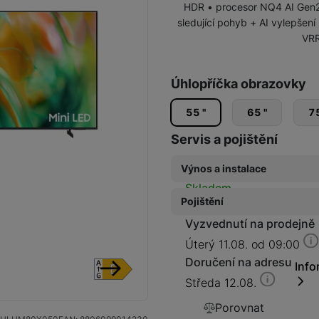
HDR • procesor NQ4 AI Gen2
4K Neo QLED
sledující pohyb + AI vylepšen
VRR
QLED
Úhlopříčka obrazovky
Crystal UHD
55 "
65 "
75
Servis a pojištění
Výnos a instalace
Dostupnos
Skladem
Pojištění
Samsung prémiová instal
Koupit na splátky
1 499
Kč
Vyzvednutí na prodejně
Pojištění Space care 1 rok
Úterý 11.08. od 09:00
679
Kč
Doručení na adresu
Info
Středa 12.08.
následující
Pojištění Space care 2 ro
Porovnat