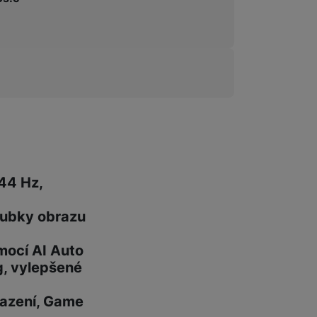
44 Hz,
oubky obrazu
mocí AI Auto
g, vylepšené
razení, Game