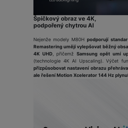
Marketingové cookies pou
Špičkový obraz ve 4K,
na našich stránkách, tak n
podpořený chytrou AI
Nejenže modely M80H
podporují standa
Remastering umějí vylepšovat běžný obsa
4K UHD
, přičemž
Samsung opět umí ups
(technologie 4K AI Upscaling). Výčet fu
přizpůsobovat nastavení obrazu přehrá
ale řešení Motion Xcelerator 144 Hz plynul