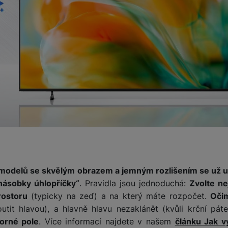
modelů se skvělým obrazem a jemným rozlišením se už u 
„násobky úhlopříčky“
. Pravidla jsou jednoduchá:
Zvolte nej
rostoru
(typicky na zeď) a na který máte rozpočet.
Oči
utit hlavou), a hlavně hlavu nezaklánět (kvůli krční páteř
zorné pole
. Více informací najdete v našem
článku Jak v