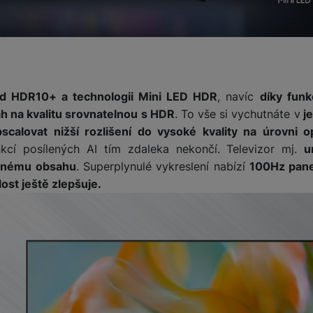
žíváme my nebo naši partneři, abychom vám mohli zobrazit vhodné
a stránkách třetích stran.
rd HDR10+ a technologii Mini LED HDR
, navíc
díky fun
h na kvalitu srovnatelnou s HDR
. To vše si vychutnáte v
je
calovat nižší rozlišení do vysoké kvality na úrovni 
nkcí posílených AI tím zdaleka nekončí. Televizor mj.
u
vanému obsahu
. Superplynulé vykreslení nabízí
100Hz pane
ost ještě zlepšuje.