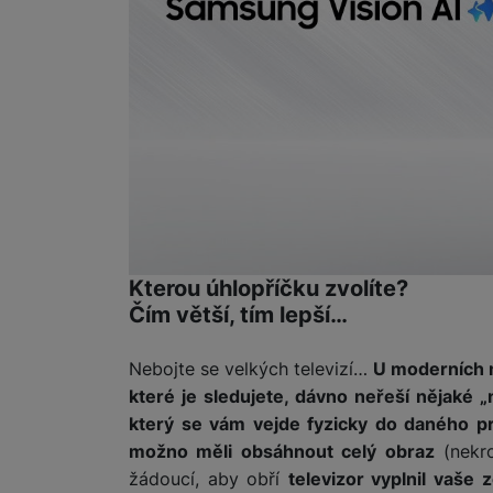
Kterou úhlopříčku zvolíte?
Čím větší, tím lepší…
Nebojte se velkých televizí…
U moderních 
které je sledujete, dávno neřeší nějaké 
který se vám vejde fyzicky do daného p
možno měli obsáhnout celý obraz
(nekro
žádoucí, aby obří
televizor vyplnil vaše 