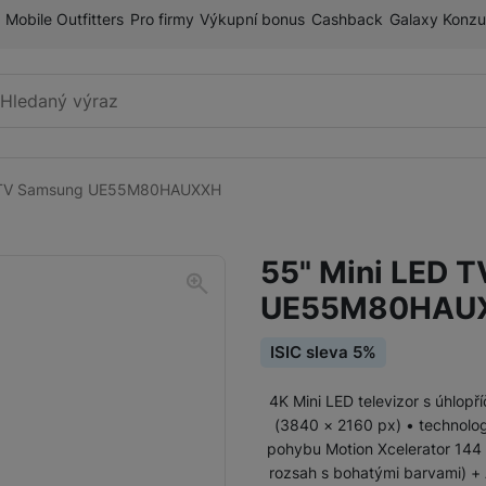
Mobile Outfitters
Pro firmy
Výkupní bonus
Cashback
Galaxy Konzu
Vyhledávání
D TV Samsung UE55M80HAUXXH
Televize
MicroRGB
55" Mini LED 
Mini LED
UE55M80HAU
FullHD TV
Neo QLED 8K
ISIC sleva 5%
OLED
4K Mini LED televizor s úhlop
Projektory
(3840 × 2160 px) • technolog
pohybu Motion Xcelerator 144
Lifestyle
rozsah s bohatými barvami) + 