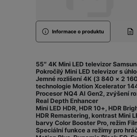
Informace o produktu
Informace o produ
55″ 4K Mini LED televizor Sam
Pokročilý Mini LED televizor s úh
Jemné rozlišení 4K (3 840 × 2 16
technologie Motion Xcelerator 14
Procesor NQ4 AI Gen2, zvýšení ro
Real Depth Enhancer
Mini LED HDR, HDR 10+, HDR Brigh
HDR Remastering, kontrast Mini L
barvy Color Booster Pro, režim F
Speciální funkce a režimy pro hrá