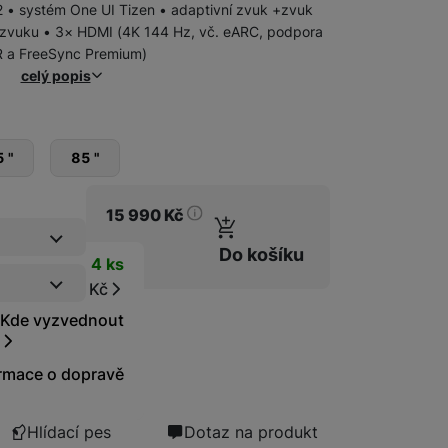
 • systém One UI Tizen • adaptivní zvuk +zvuk
í zvuku • 3× HDMI (4K 144 Hz, vč. eARC, podpora
 a FreeSync Premium)
celý popis
 "
85 "
15 990
Kč
Do košíku
t
4 ks
Samsung Prémiová doprava zahrnuje doručení, vynesení, od
ace
Od 411 Kč
Kde vyzvednout
Pojištění kryje náhodné poškození výrobku, krádež nebo loupež
rmace o dopravě
Pojištění kryje náhodné poškození výrobku, krádež nebo loup
ky
Hlídací pes
Dotaz na produkt