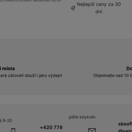
SULHM80X050
EAN:
8806099014230
1 069
Kč
Nejlepší ceny za 30
dní
í místa
Do
erá zároveň slouží i jako výdejní
Objednejte nad 10 0
pište kdykoliv
á 9-20
sbsof
+420 778
@seto