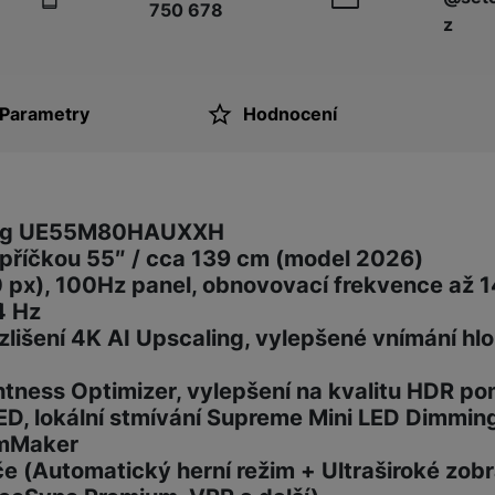
750 678
z
Parametry
Hodnocení
ktu
sung UE55M80HAUXXH
lopříčkou 55″ / cca 139 cm (model 2026)
0 px), 100Hz panel, obnovovací frekvence až 1
4 Hz
zlišení 4K AI Upscaling, vylepšené vnímání hl
tness Optimizer, vylepšení na kvalitu HDR po
ED, lokální stmívání Supreme Mini LED Dimmin
ilmMaker
če (Automatický herní režim + Ultraširoké zob