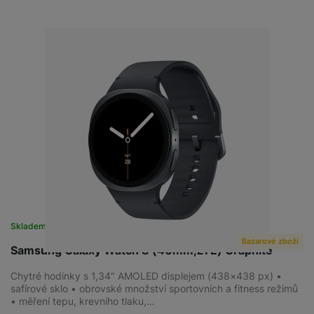
Skladem na prodejně
na 1 prodejně
Bazarové zboží
Samsung Galaxy Watch 8 (40mm,LTE) Graphite
Chytré hodinky s 1,34" AMOLED displejem (438×438 px) •
safírové sklo • obrovské množství sportovních a fitness režimů
• měření tepu, krevního tlaku,…