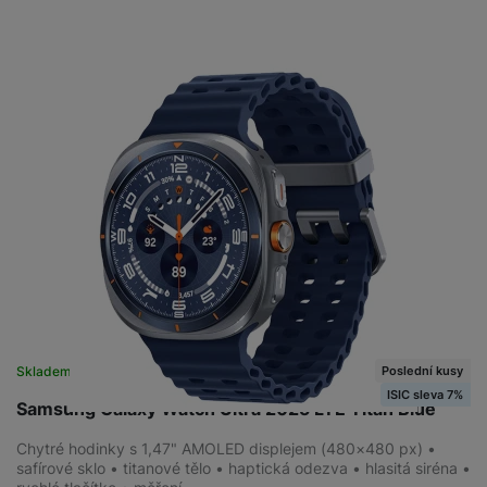
Poslední kusy
Skladem na prodejně
na 4 prodejnách
ISIC sleva 7%
Samsung Galaxy Watch Ultra 2025 LTE Titan Blue
Chytré hodinky s 1,47" AMOLED displejem (480×480 px) •
safírové sklo • titanové tělo • haptická odezva • hlasitá siréna •