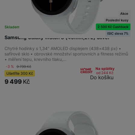
Akce
Poslední kusy
2 500 Kč Cashback
Skladem na prodejně
na 1 prodejně
ISIC sleva 7%
Samsung Galaxy Watch 8 (40mm,LTE) Silver
Chytré hodinky s 1,34" AMOLED displejem (438×438 px) •
safírové sklo • obrovské množství sportovních a fitness režimů
• měření tepu, krevního tlaku,…
-3 %
9 799
Kč
Na splátky
od 244
Kč
Ušetříte
300
Kč
Do košíku
9 499
Kč