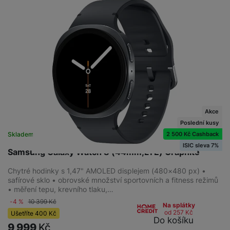
Akce
Poslední kusy
2 500 Kč Cashback
Skladem na prodejně
na 3 prodejnách
ISIC sleva 7%
Samsung Galaxy Watch 8 (44mm,LTE) Graphite
Chytré hodinky s 1,47" AMOLED displejem (480×480 px) •
safírové sklo • obrovské množství sportovních a fitness režimů
• měření tepu, krevního tlaku,…
-4 %
10 399
Kč
Na splátky
od 257
Kč
Ušetříte
400
Kč
Do košíku
9 999
Kč