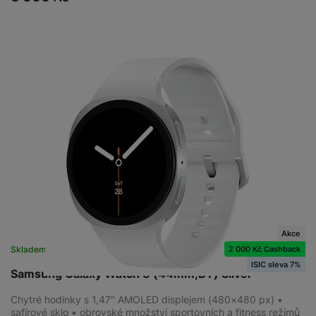
Akce
2 000 Kč Cashback
Skladem
na 8 prodejnách
ISIC sleva 7%
Samsung Galaxy Watch 8 (44mm,BT) Silver
Chytré hodinky s 1,47" AMOLED displejem (480×480 px) •
safírové sklo • obrovské množství sportovních a fitness režimů