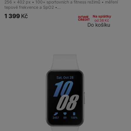
256 × 402 px • 100+ sportovních a fitness režimů • měření
tepové frekvence a SpO2 •…
1 399
Kč
Na splátky
od 36
Kč
Do košíku