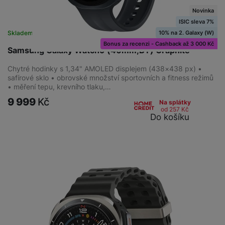
Novinka
ISIC sleva 7%
10% na 2. Galaxy (W)
Skladem
na 3 prodejnách
ZDRAVOTNÍ FUNKCE
Bonus za recenzi - Cashback až 3 000 Kč
Samsung Galaxy Watch9 (40mm,BT) Graphite
Detekce chrápání
(
21
)
Chytré hodinky s 1,34" AMOLED displejem (438×438 px) •
Měření saturace kyslíku v krvi
(
25
)
safírové sklo • obrovské množství sportovních a fitness režimů
Monitoring spánku
(
27
)
• měření tepu, krevního tlaku,…
Měření úrovně stresu
(
25
)
9 999
Kč
Na splátky
Měření tepu
(
27
)
od 257
Kč
Do košíku
Měření krevního tlaku
(
25
)
BATERIE
Rychlé nabíjení
(
8
)
KONEKTIVITA