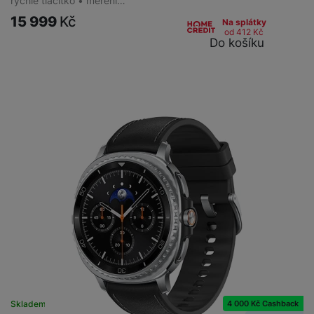
rychlé tlačítko • měření…
15 999
Kč
Na splátky
od 412
Kč
Do košíku
4 000 Kč Cashback
Skladem na prodejně
na 6 prodejnách