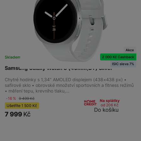
Akce
2 000 Kč Cashback
Skladem na prodejně
na 7 prodejnách
ISIC sleva 7%
Samsung Galaxy Watch 8 (40mm,BT) Silver
Chytré hodinky s 1,34" AMOLED displejem (438×438 px) •
safírové sklo • obrovské množství sportovních a fitness režimů
• měření tepu, krevního tlaku,…
-16 %
9 499
Kč
Na splátky
od 206
Kč
Ušetříte
1 500
Kč
Do košíku
7 999
Kč