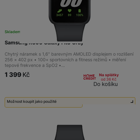
Skladem na prodejně
na 5 prodejnách
Samsung R390 Galaxy Fit3 Gray
Chytrý náramek s 1,6" barevným AMOLED displejem o rozlišení
256 × 402 px • 100+ sportovních a fitness režimů • měření
tepové frekvence a SpO2 •…
1 399
Kč
Na splátky
od 36
Kč
Do košíku
Možnost koupit jako použité
Použité - Zánovní - jako nové
750
Kč