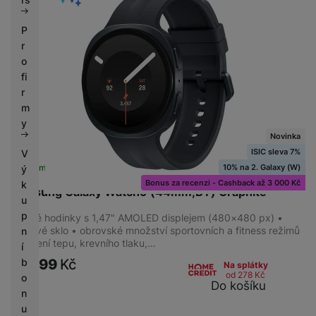
P
r
Určeno pro
o
Univerzální
(
22
)
fi
Dámy
(
5
)
r
m
y
Novinka
Tvar ciferníku
ISIC sleva 7%
V
10% na 2. Galaxy (W)
Skladem
na 2 prodejnách
ý
Kulatý
(
25
)
Bonus za recenzi - Cashback až 3 000 Kč
k
Samsung Galaxy Watch9 (44mm,BT) Graphite
Hranatý
(
2
)
u
p
Chytré hodinky s 1,47" AMOLED displejem (480×480 px) •
safírové sklo • obrovské množství sportovních a fitness režimů
n
• měření tepu, krevního tlaku,…
í
Typ sklíčka
10 799
Kč
b
Na splátky
od 278
Kč
Safírové
(
25
)
o
Do košíku
n
u