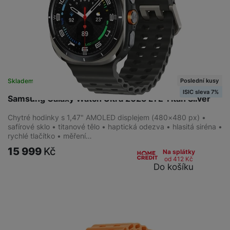
Wi-fi
(
24
)
Bluetooth
(
1
)
Poslední kusy
Skladem na prodejně
na 3 prodejnách
ISIC sleva 7%
Samsung Galaxy Watch Ultra 2025 LTE Titan Silver
Chytré hodinky s 1,47" AMOLED displejem (480×480 px) •
safírové sklo • titanové tělo • haptická odezva • hlasitá siréna •
rychlé tlačítko • měření…
15 999
Kč
Na splátky
od 412
Kč
Do košíku