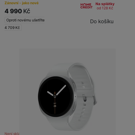
Zánovní - jako nové
Na splátky
od 128
Kč
4 990
Kč
Oproti novému ušetříte
Do košíku
4 709
Kč
Není skladem