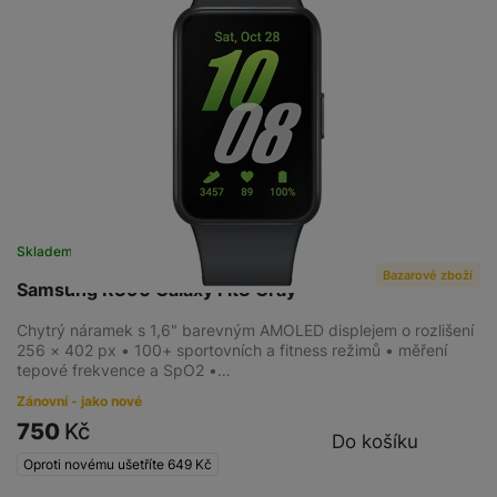
Skladem na prodejně
na 1 prodejně
Bazarové zboží
Samsung R390 Galaxy Fit3 Gray
Chytrý náramek s 1,6" barevným AMOLED displejem o rozlišení
256 × 402 px • 100+ sportovních a fitness režimů • měření
tepové frekvence a SpO2 •…
Zánovní - jako nové
750
Kč
Do košíku
Oproti novému ušetříte
649
Kč