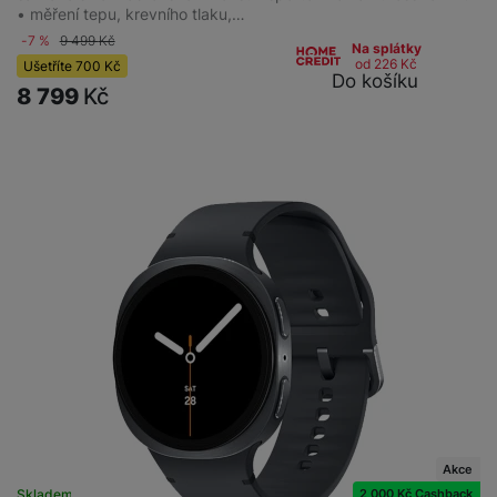
• měření tepu, krevního tlaku,…
-7 %
9 499
Kč
Na splátky
od 226
Kč
Ušetříte
700
Kč
Do košíku
8 799
Kč
Akce
2 000 Kč Cashback
Skladem
na 8 prodejnách