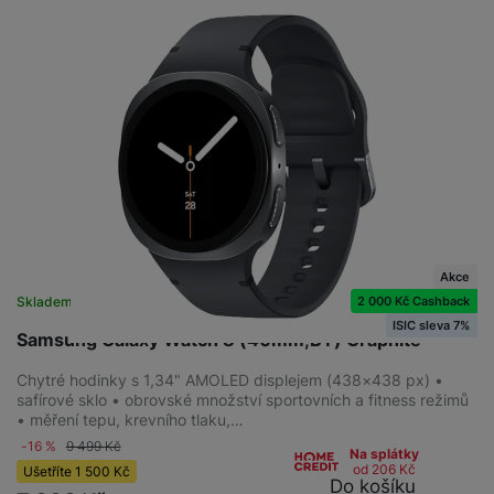
Akce
2 000 Kč Cashback
Skladem
na 8 prodejnách
ISIC sleva 7%
Samsung Galaxy Watch 8 (40mm,BT) Graphite
Chytré hodinky s 1,34" AMOLED displejem (438×438 px) •
safírové sklo • obrovské množství sportovních a fitness režimů
• měření tepu, krevního tlaku,…
-16 %
9 499
Kč
Na splátky
od 206
Kč
Ušetříte
1 500
Kč
Do košíku