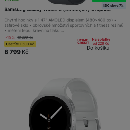
ISIC sleva 7%
Samsung Galaxy Watch 8 (44mm,BT) Graphite
Chytré hodinky s 1,47" AMOLED displejem (480×480 px) •
safírové sklo • obrovské množství sportovních a fitness režimů
• měření tepu, krevního tlaku,…
-15 %
10 299
Kč
Na splátky
od 226
Kč
Ušetříte
1 500
Kč
Do košíku
8 799
Kč