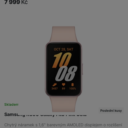
7 999
Kč
Skladem na prodejně
na 4 prodejnách
Poslední kusy
Samsung R390 Galaxy Fit3 Pink Gold
Chytrý náramek s 1,6" barevným AMOLED displejem o rozlišení