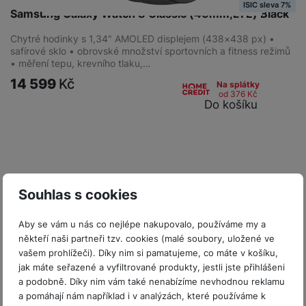
ISIC sleva 7%
Samsung Galaxy Watch 8 Classic (46mm,LTE) Black
Chytré hodinky s 1,34" AMOLED displejem (438×438 px) •
safírové sklo • obrovské množství sportovních a fitness režimů
• měření tepu, krevního tlaku,…
14 599
Kč
Na splátky
od 376
Kč
Do košíku
Souhlas s cookies
Aby se vám u nás co nejlépe nakupovalo, používáme my a
někteří naši partneři tzv. cookies (malé soubory, uložené ve
vašem prohlížeči). Díky nim si pamatujeme, co máte v košíku,
jak máte seřazené a vyfiltrované produkty, jestli jste přihlášeni
a podobně. Díky nim vám také nenabízíme nevhodnou reklamu
a pomáhají nám například i v analýzách, které používáme k