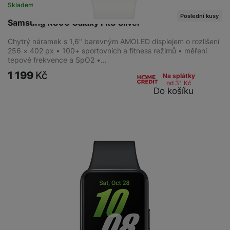
Skladem na prodejně
na 3 prodejnách
Poslední kusy
Samsung R390 Galaxy Fit3 Silver
Chytrý náramek s 1,6" barevným AMOLED displejem o rozlišení
256 × 402 px • 100+ sportovních a fitness režimů • měření
tepové frekvence a SpO2 •…
1 199
Kč
Na splátky
od 31
Kč
Do košíku