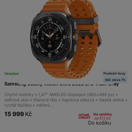
Poslední kusy
Skladem na prodejně
na 4 prodejnách
ISIC sleva 7%
Samsung Galaxy Watch Ultra 2025 LTE Titan Gray
Chytré hodinky s 1,47" AMOLED displejem (480×480 px) •
safírové sklo • titanové tělo • haptická odezva • hlasitá siréna •
rychlé tlačítko • měření…
15 999
Kč
Na splátky
od 412
Kč
Do košíku