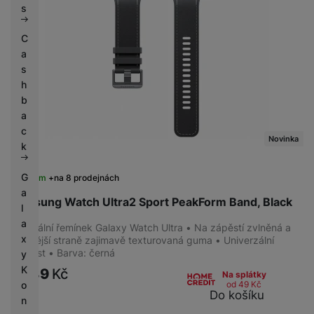
s
C
a
s
h
b
a
c
Novinka
k
G
Skladem
na 8 prodejnách
a
Samsung Watch Ultra2 Sport PeakForm Band, Black
l
a
Originální řemínek Galaxy Watch Ultra • Na zápěstí zvlněná a
x
na vnější straně zajimavě texturovaná guma • Univerzální
velikost • Barva: černá
y
K
1 889
Kč
Na splátky
o
od 49
Kč
Do košíku
n