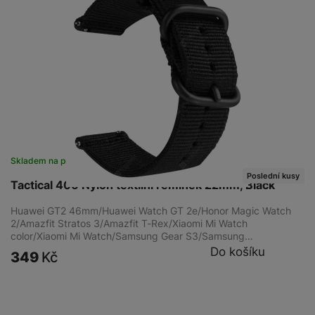
Skladem na prodejně
na 1 prodejně
Poslední kusy
Tactical 406 Nylon textilní řemínek 22mm, Black
Huawei GT2 46mm/Huawei Watch GT 2e/Honor Magic Watch
2/Amazfit Stratos 3/Amazfit T-Rex/Xiaomi Mi Watch
color/Xiaomi Mi Watch/Samsung Gear S3/Samsung…
Do košíku
349
Kč