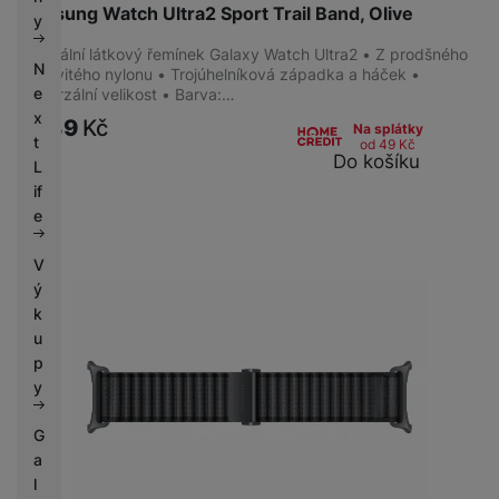
k
Samsung Watch Ultra2 Sport Trail Band, Olive
e
y
y
Originální látkový řemínek Galaxy Watch Ultra2 • Z prodšného
N
vlnkovitého nylonu • Trojúhelníková západka a háček •
e
Univerzální velikost • Barva:…
x
1 889
Kč
Na splátky
t
od 49
Kč
Do košíku
L
if
e
V
ý
k
u
p
y
G
a
l