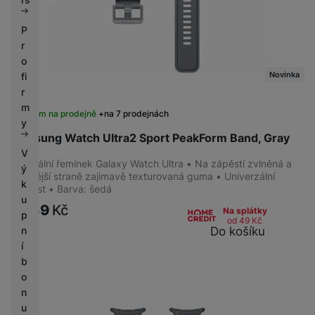
P
r
o
Novinka
fi
r
m
Skladem na prodejně
na 7 prodejnách
y
Samsung Watch Ultra2 Sport PeakForm Band, Gray
V
Originální řemínek Galaxy Watch Ultra • Na zápěstí zvlněná a
ý
na vnější straně zajimavě texturovaná guma • Univerzální
k
velikost • Barva: šedá
u
1 889
Kč
Na splátky
p
od 49
Kč
Do košíku
n
í
b
o
n
u