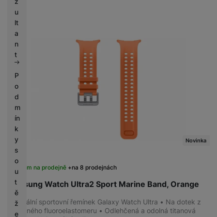
z
u
lt
a
n
t
P
o
d
m
ín
k
y
Novinka
s
o
Skladem na prodejně
na 8 prodejnách
u
t
Samsung Watch Ultra2 Sport Marine Band, Orange
ě
Originální sportovní řemínek Galaxy Watch Ultra • Na dotek z
ž
příjemného fluoroelastomeru • Odlehčená a odolná titanová
e