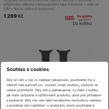
příjemného silikonu • Kompaktibilní také s Watch8 • Velikost
S/M • Barva: béžová (krémová)
1 289
Kč
Na splátky
od 33
Kč
Do košíku
Souhlas s cookies
Aby se vám u nás co nejlépe nakupovalo, používáme my a
někteří naši partneři tzv. cookies (malé soubory, uložené ve
vašem prohlížeči). Díky nim si pamatujeme, co máte v košíku,
jak máte seřazené a vyfiltrované produkty, jestli jste přihlášeni
a podobně. Díky nim vám také nenabízíme nevhodnou reklamu
Novinka
a pomáhají nám například i v analýzách, které používáme k