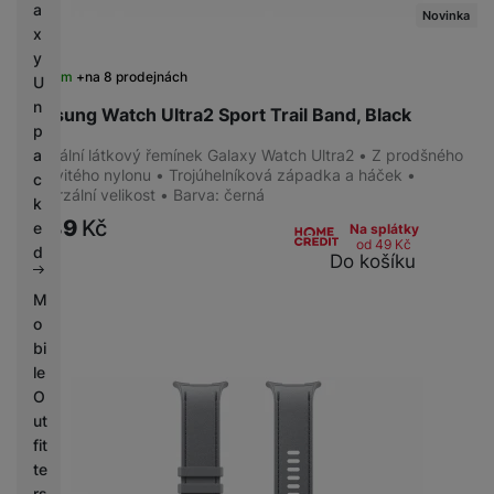
a
Novinka
x
y
Skladem
na 8 prodejnách
U
n
Samsung Watch Ultra2 Sport Trail Band, Black
p
a
Originální látkový řemínek Galaxy Watch Ultra2 • Z prodšného
vlnkovitého nylonu • Trojúhelníková západka a háček •
c
Univerzální velikost • Barva: černá
k
1 889
Kč
e
Na splátky
od 49
Kč
d
Do košíku
M
o
bi
le
O
ut
fit
te
rs