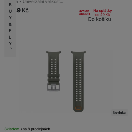
přezka • Univerzální velikost…
B
1 889
Kč
Na splátky
U
od 49
Kč
Y
Do košíku
&
F
L
Y
Novinka
Skladem
na 8 prodejnách