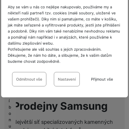
20 mm
Aby se vám u nás co nejlépe nakupovalo, používáme my a
Upínání řemínku
(rychloupínací
P
někteří naši partneři tzv. cookies (malé soubory, uložené ve
stěžejka)
r
vašem prohlížeči). Díky nim si pamatujeme, co máte v košíku,
o
jak máte seřazené a vyfiltrované produkty, jestli jste přihlášeni
fi
a podobně. Díky nim vám také nenabízíme nevhodnou reklamu
a pomáhají nám například i v analýzách, které používáme k
r
Hodnocení
dalšímu zlepšování webu.
m
Potřebujeme ale váš souhlas s jejich zpracováváním.
y
Pro vkládání recenzí je nutné se přihlásit.
Děkujeme, že nám ho dáte, a slibujeme, že k vašim datům
budeme chovat zodpovědně.
V
ý
Nastavení souhlasů s kategoriemi
Recenze
k
cookies
Odmítnout vše
Nastavení
Přijmout vše
u
Nebyla přidána žádná recenze.
p
Technické
Technické
-
bez těchto cookies náš web nebude fungovat
.
n
VŽDY AKTIVNÍ
í
Prodejny Samsung
b
Technické cookies umožňují váš průchod nákupním košíkem,
o
Preferenční a rozšířené funkce
Preferenční a rozšířené funkce
-
abyste nemuseli vše
porovnávání produktů a další nezbytné funkce.
n
Největší síť specializovaných kamenných
nastavovat znovu a abyste se s námi mohli spojit např. pomocí
u