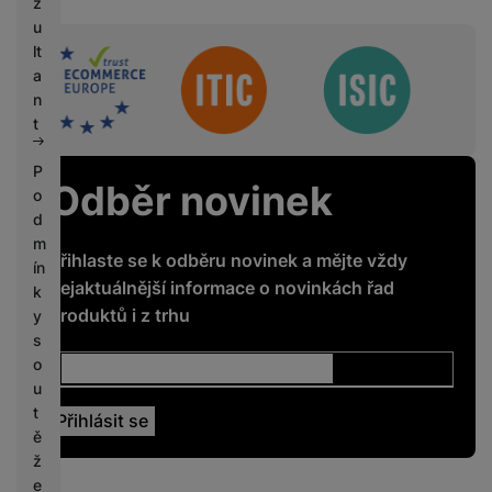
z
u
lt
Sdružení
a
n
t
P
Odběr novinek
o
d
m
Přihlaste se k odběru novinek a mějte vždy
ín
nejaktuálnější informace o novinkách řad
k
produktů i z trhu
y
s
o
u
t
ě
ž
e