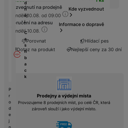
Dostupnost
á
P
y
d
cí
ří
Vyzvednutí na prodejně
a
Kde vyzvednout
n
B
s
s
S
Pondělí 10.08. od 09:00
ěj
e
p
l
S
i
Doručení na adresu
z
Informace o dopravě
o
u
D
d
Pondělí 10.08.
tř
š
C
d
r
e
e
a
i
Porovnat
Hlídací pes
á
bi
n
s
s
t
Dotaz na produkt
Nejlepší ceny za 30 dní
č
s
h
k
o
e
t
b
y
v
v
a
é
C
í
c
S
n
h
p
k
S
vyhody
a
y
r
D
b
tr
o
P
d
íj
é
l
Prodejny a výdejní místa
r
is
e
h
e
o
Provozujeme 8 prodejních míst, po celé ČR, která
k
č
o
d
d
zároveň slouží i jako výdejní místo.
k
d
n
e
y
i
i
j
n
c
n