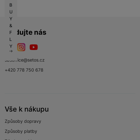
B
U
Y
&
Sledujte nás
F
L
Y
Facebook
Instagram
YouTube
sbsoffice@setos.cz
+420 778 750 678
Vše k nákupu
Způsoby dopravy
Způsoby platby