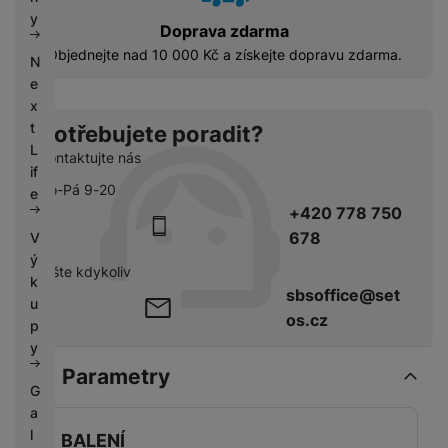
k
e
y
Doprava zdarma
y
Objednejte nad 10 000 Kč a získejte dopravu zdarma.
N
e
x
t
Potřebujete poradit?
L
Kontaktujte nás
if
Po-Pá 9-20
e
+420 778 750
678
V
ý
pište kdykoliv
k
sbsoffice@set
u
os.cz
p
y
Parametry
G
a
l
BALENÍ