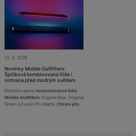
22. 5. 2026
26. 2. 2026
Novinky Mobile Outfitters:
Seznam se s novými
Špičková kombinovaná fólie i
sluchátky Buds4 Pro.
ochrana před modrým světlem
k službám
Představujeme
nové ochranné fólie
Konečně jsou tady! Mrk
Mobile Outfitters
Original Blue, Original
přehled nových Samsu
Green a Fusion Pro Matte.
Chrání před
S26+ a Ultra i špičkov
škrábanci a nárazy, umí ohlídat vaše
Buds4 Pro. Zjisti, jaký 
soukromí a nově také filtruje modré
nejlíp a jaké exkluzivní
světlo
a chrání tak vaše oči.
když objednáš mezi pr