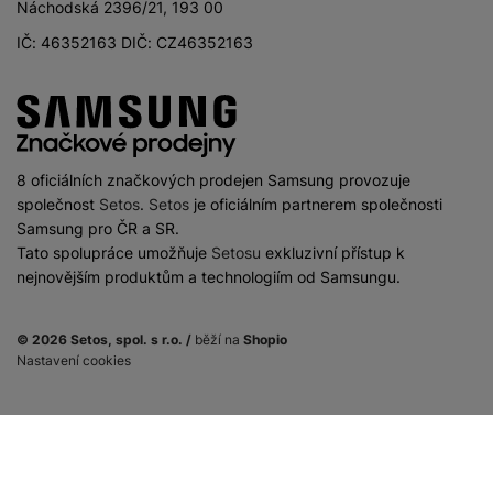
Náchodská 2396/21, 193 00
IČ: 46352163 DIČ: CZ46352163
8 oficiálních značkových prodejen Samsung provozuje
společnost
Setos
.
Setos
je oficiálním partnerem společnosti
Samsung pro ČR a SR.
Tato spolupráce umožňuje
Setosu
exkluzivní přístup k
nejnovějším produktům a technologiím od Samsungu.
© 2026 Setos, spol. s r.o. /
běží na
Shopio
Nastavení cookies