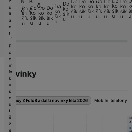
K
K
K
Do
D
z
Do
Do
Do
Do
Do
Do
K
Do
č
ko
k
ko
ko
ko
ko
ko
ko
Do
u
Do
Do
Do
Do
ko
č
č
č
šík
š
šík
šík
šík
šík
šík
šík
ko
č
ko
ko
ko
ko
šík
lt
u
u
u
u
u
u
u
u
šík
šík
šík
šík
šík
u
a
u
u
u
u
u
n
t
P
o
d
m
Novinky
ín
k
y
s
o
Galaxy Z Fold8 a další novinky léta 2026
Mobilní telefony
u
t
Novink
Novink
Novink
Novink
Novink
Novink
Novink
Novink
Novink
Novink
Novink
ě
Novink
Novink
Novink
N
a
a
a
a
a
a
a
a
a
a
a
a
a
a
a
ž
ISIC
ISIC
ISIC
ISIC
ISIC
ISIC
ISIC
ISIC
ISIC
ISIC
ISIC
ISIC
ISIC
ISIC
I
sleva
sleva
sleva
sleva
sleva
sleva
sleva
sleva
sleva
sleva
sleva
e
sleva
sleva
sleva
s