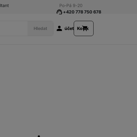
ltant
Po-Pá 9-20
+420 778 750 678
Uživatelská s
Hledat
účet
Košík
Prohnuté monitory
Širokoúhlé monitoy
Nalez