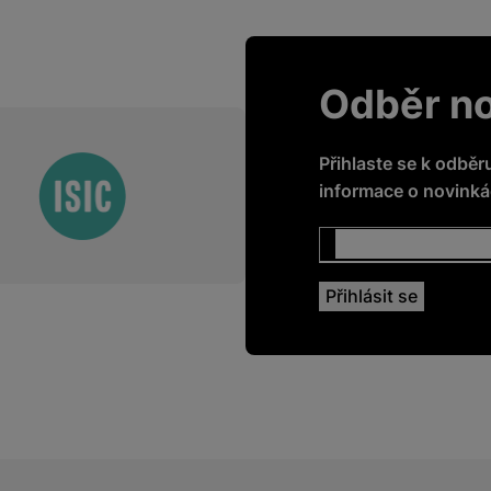
Odběr n
Přihlaste se k odběr
informace o novinkác