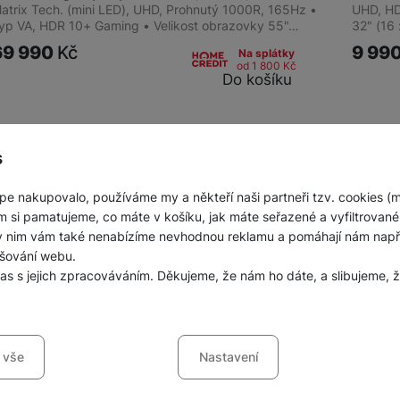
atrix Tech. (mini LED), UHD, Prohnutý 1000R, 165Hz •
UHD, HD
yp VA, HDR 10+ Gaming • Velikost obrazovky 55"…
32" (16
69 990
Kč
9 99
Na splátky
od 1 800
Kč
Do košíku
s
obrazeno produktů:
z
4
pe nakupovalo, používáme my a někteří naši partneři tzv. cookies (
m si pamatujeme, co máte v košíku, jak máte seřazené a vyfiltrované p
ky nim vám také nenabízíme nevhodnou reklamu a pomáhají nám napřík
šování webu.
las s jejich zpracováváním. Děkujeme, že nám ho dáte, a slibujeme
sů s kategoriemi cookies
ng
 vše
Nastavení
ookies náš web nebude fungovat
.