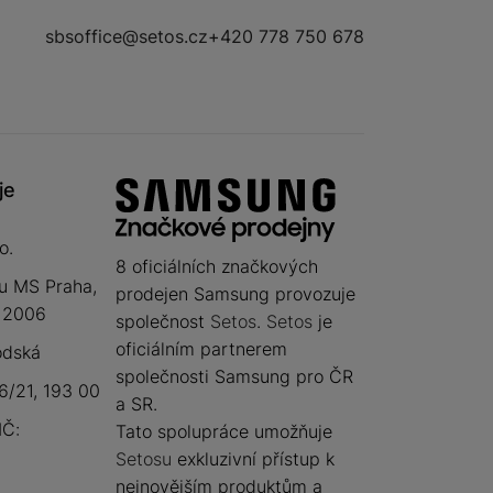
sbsoffice@setos.cz
+420 778 750 678
je
o.
8 oficiálních značkových
u MS Praha,
prodejen Samsung provozuje
 12006
společnost
Setos
.
Setos
je
oficiálním partnerem
odská
společnosti Samsung pro ČR
/21, 193 00
a SR.
IČ:
Tato spolupráce umožňuje
Setosu
exkluzivní přístup k
nejnovějším produktům a