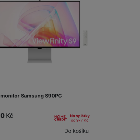
K monitor Samsung S90PC
90
Kč
Na splátky
od 977
Kč
Do košíku