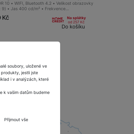
R 10 • WIFI, Bluetooth 4.2 • Velikost obrazovky
 : 9) • Jas 400 cd/m² • Frekvence…
0
Kč
Na splátky
od 257
Kč
Do košíku
malé soubory, uložené ve
rodukty, jestli jste
lad i v analýzách, které
, že k vašim datům budeme
Přijmout vše