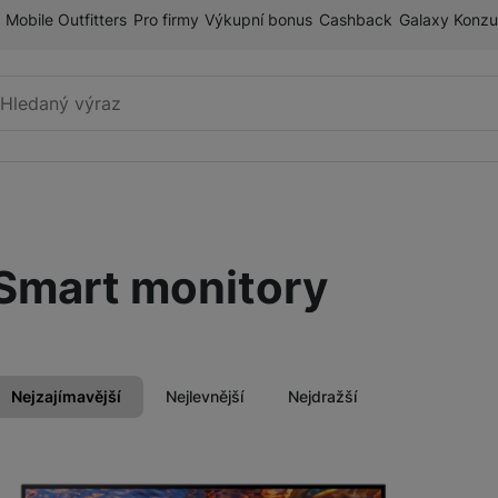
Mobile Outfitters
Pro firmy
Výkupní bonus
Cashback
Galaxy Konzu
Vyhledávání
Ploché monitory
Smart monitory
ry
Herní monitory
Nejzajímavější
Nejlevnější
Nejdražší
Smart monitory
Produkty