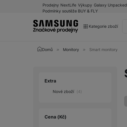
Prodejny
NextLife
Výkupy
Galaxy Unpacked
Podmínky soutěže BUY & FLY
Kategorie zboží
Akce
Domů
Monitory
Smart monitory
Výprodej
Galaxy Z Fold8 a další
novinky léta 2026
Extra
Upřesnit paramet
Mobilní telefony
Nové zboží
(
4
)
Chytré hodinky
Tablety
Sluchátka
Cena
(Kč)
Galaxy Ring