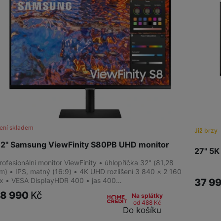
ení skladem
Již brzy
2" Samsung ViewFinity S80PB UHD monitor
27" 5
rofesionální monitor ViewFinity • úhlopříčka 32" (81,28
m) • IPS, matný (16:9) • 4K UHD rozlišení 3 840 × 2 160
x • VESA DisplayHDR 400 • jas 400…
37 9
18 990
Kč
Na splátky
od 488
Kč
Do košíku