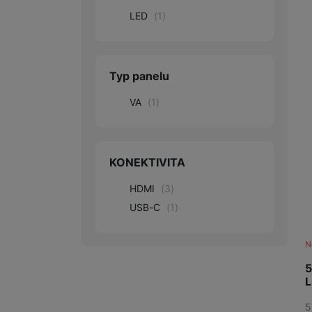
LED
(
1
)
Typ panelu
VA
(
1
)
KONEKTIVITA
HDMI
(
3
)
USB-C
(
1
)
N
5
5