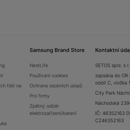
Samsung Brand Store
Kontaktní úda
ng
NextLife
SETOS spol. s r.
nt
Používaní cookies
zapsána do OR 
oddíl C, vložka
h fólií na
Ochrana osobních údajů
City Park Nách
Pro firmy
Náchodská 2396
Zpětný odběr
elektrozařízení/baterií
IČ: 46352163 D
CZ46352163
uka