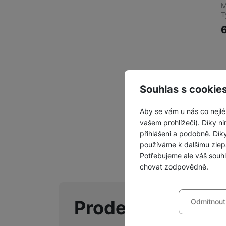
M
T
Souhlas s cookie
Z
Aby se vám u nás co nejlé
vašem prohlížeči). Díky ni
přihlášeni a podobně. Dí
používáme k dalšímu zlep
Potřebujeme ale váš souh
chovat zodpovědně.
Nastavení souhla
Prodejny Samsu
Odmítnout
Technické
Technické
-
bez těchto c
VŽDY AKTIVNÍ