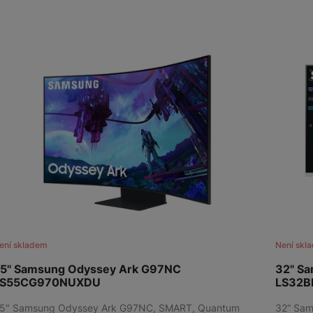
ení skladem
Není skl
5" Samsung Odyssey Ark G97NC
32" Sa
LS55CG970NUXDU
LS32
5" Samsung Odyssey Ark G97NC, SMART, Quantum
32“ Sam