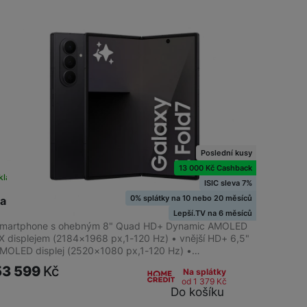
Galaxy S25 Edge
Galaxy Z Flip7 FE
Galaxy Z Flip8
Galaxy S25 5G
Galaxy Z Fold7
Galaxy S25 FE
Poslední kusy
13 000 Kč Cashback
kladem na prodejně
na 1 prodejně
ISIC sleva 7%
0% splátky na 10 nebo 20 měsíců
amsung Galaxy Z Fold7 5G 512GB Jetblack
Lepší.TV na 6 měsíců
martphone s ohebným 8" Quad HD+ Dynamic AMOLED
X displejem (2184×1968 px,1-120 Hz) • vnější HD+ 6,5"
MOLED displej (2520×1080 px,1-120 Hz) •…
53 599
Kč
Na splátky
od 1 379
Kč
Do košíku