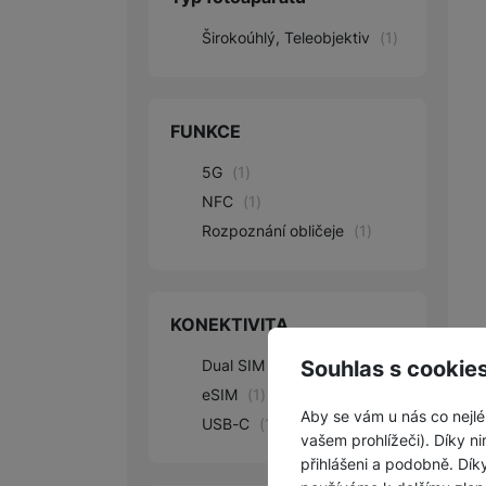
Širokoúhlý, Teleobjektiv
(
1
)
FUNKCE
5G
(
1
)
NFC
(
1
)
Rozpoznání obličeje
(
1
)
KONEKTIVITA
Souhlas s cookie
Dual SIM
(
1
)
eSIM
(
1
)
Aby se vám u nás co nejlé
USB-C
(
1
)
vašem prohlížeči). Díky ni
přihlášeni a podobně. Dí