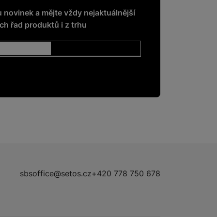
u novinek a mějte vždy nejaktuálnější
h řad produktů i z trhu
sbsoffice@setos.cz
+420 778 750 678