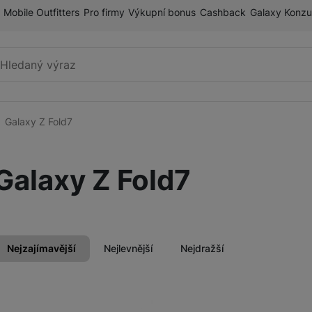
Mobile Outfitters
Pro firmy
Výkupní bonus
Cashback
Galaxy Konzu
Vyhledávání
Galaxy Z Fold7
Galaxy S
Galaxy S26 Ultra
Galaxy Z Fold7
Galaxy S26+
ry
Galaxy S24 Ultra
Galaxy S26
Nejzajímavější
Nejlevnější
Nejdražší
Galaxy S25 Ultra
Galaxy Z
Galaxy Z Fold8
Galaxy S25+ 5G
Produkty
Galaxy Z Fold8 Ultra