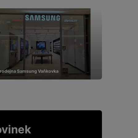
 obsahy nebo reklamy jak
rodejna Samsung Vaňkovka
ovinek