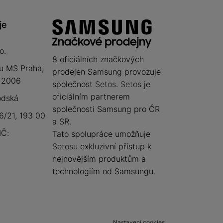
je
o.
8 oficiálních značkových
u MS Praha,
prodejen Samsung provozuje
 12006
společnost
Setos
.
Setos
je
oficiálním partnerem
odská
společnosti Samsung pro ČR
/21, 193 00
a SR.
IČ:
Tato spolupráce umožňuje
Setosu
exkluzivní přístup k
nejnovějším produktům a
technologiím od Samsungu.
Nastavení cookies