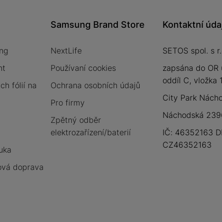
Samsung Brand Store
Kontaktní úda
ng
NextLife
SETOS spol. s r.
nt
Používaní cookies
zapsána do OR 
oddíl C, vložka
h fólií na
Ochrana osobních údajů
City Park Nách
Pro firmy
Náchodská 2396
Zpětný odběr
elektrozařízení/baterií
IČ: 46352163 D
CZ46352163
uka
vá doprava