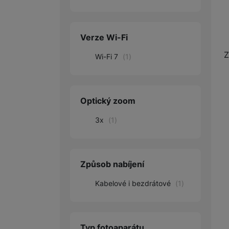
Verze Wi-Fi
Z
Wi-Fi 7
(
1
)
Optický zoom
3x
(
1
)
Způsob nabíjení
Kabelové i bezdrátové
(
1
)
Typ fotoaparátu