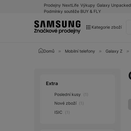
Prodejny
NextLife
Výkupy
Galaxy Unpacked
Podmínky soutěže BUY & FLY
Kategorie zboží
Akce
Domů
Mobilní telefony
Galaxy Z
Výprodej
Galaxy Z Fold8 a další
novinky léta 2026
Extra
Upřesnit paramet
Mobilní telefony
Poslední kusy
(
1
)
Chytré hodinky
Nové zboží
(
1
)
Tablety
ISIC
(
1
)
Sluchátka
Galaxy Ring