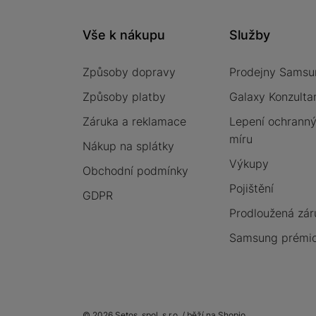
Vše k nákupu
Služby
Způsoby dopravy
Prodejny Samsu
Způsoby platby
Galaxy Konzulta
Záruka a reklamace
Lepení ochrannýc
míru
Nákup na splátky
Výkupy
Obchodní podmínky
Pojištění
GDPR
Prodloužená zár
Samsung prémio
© 2026 Setos, spol. s r.o. /
běží na
Shopio