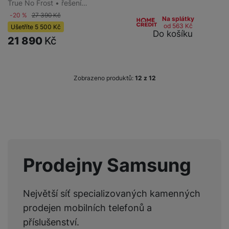
True No Frost • řešení…
-20 %
27 390
Kč
Na splátky
od 563
Kč
Ušetříte
5 500
Kč
Do košíku
21 890
Kč
Zobrazeno produktů:
z
12
Prodejny Samsung
Největší síť specializovaných kamenných
prodejen mobilních telefonů a
příslušenství.