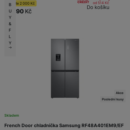
od 514
Kč
Ušetříte
2 000
Kč
B
Do košíku
19 990
Kč
U
Y
&
F
L
Y
Akce
Poslední kusy
Skladem
French Door chladnička Samsung RF48A401EM9/EF