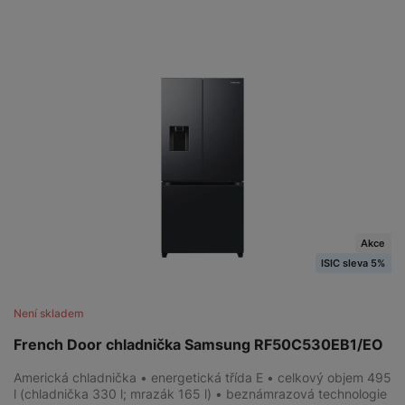
Akce
ISIC sleva 5%
Není skladem
French Door chladnička Samsung RF50C530EB1/EO
Americká chladnička • energetická třída E • celkový objem 495
l (chladnička 330 l; mrazák 165 l) • beznámrazová technologie