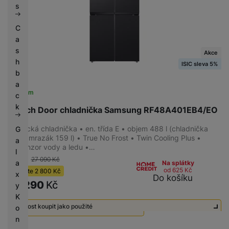
s
C
a
s
Akce
h
ISIC sleva 5%
b
a
Skladem
c
k
French Door chladnička Samsung RF48A401EB4/EO
Americká chladnička • en. třída E • objem 488 l (chladnička
G
329 l; mrazák 159 l) • True No Frost • Twin Cooling Plus •
a
Dispenzor vody a ledu •…
l
-10 %
27 090
Kč
a
Na splátky
od 625
Kč
Ušetříte
2 800
Kč
x
Do košíku
24 290
Kč
y
K
Možnost koupit jako použité
o
n
Použité - Zánovní - jako nové
18 490
Kč