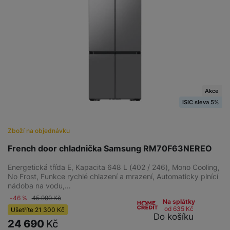
Akce
ISIC sleva 5%
Zboží na objednávku
French door chladnička Samsung RM70F63NEREO
Energetická třída E, Kapacita 648 L (402 / 246), Mono Cooling,
No Frost, Funkce rychlé chlazení a mrazení, Automaticky plnící
nádoba na vodu,…
-46 %
45 990
Kč
Na splátky
od 635
Kč
Ušetříte
21 300
Kč
Do košíku
24 690
Kč