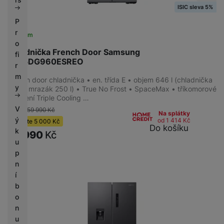
ISIC sleva 5%
P
r
Skladem
o
Chladnička French Door Samsung
fi
RF65DG960ESREO
r
m
French door chladnička • en. třída E • objem 646 l (chladnička
y
396 l; mrazák 250 l) • True No Frost • SpaceMax • tříkomorové
chlazení Triple Cooling …
V
-8 %
59 990
Kč
Na splátky
ý
od 1 414
Kč
Ušetříte
5 000
Kč
Do košíku
k
54 990
Kč
u
p
n
í
b
o
n
u