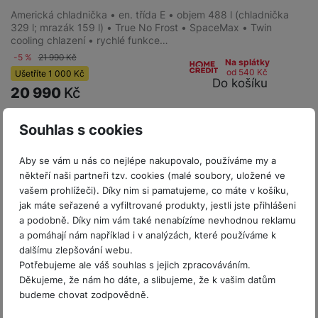
Americká chladnička • en. třída E • objem 488 l (chladnička
329 l; mrazák 159 l) • True No Frost • SpaceMax • Twin
cooling chlazení • rychlé funkce…
-5 %
21 990
Kč
Na splátky
od 540
Kč
Ušetříte
1 000
Kč
Do košíku
20 990
Kč
Souhlas s cookies
Aby se vám u nás co nejlépe nakupovalo, používáme my a
někteří naši partneři tzv. cookies (malé soubory, uložené ve
vašem prohlížeči). Díky nim si pamatujeme, co máte v košíku,
jak máte seřazené a vyfiltrované produkty, jestli jste přihlášeni
a podobně. Díky nim vám také nenabízíme nevhodnou reklamu
a pomáhají nám například i v analýzách, které používáme k
dalšímu zlepšování webu.
Potřebujeme ale váš souhlas s jejich zpracováváním.
Děkujeme, že nám ho dáte, a slibujeme, že k vašim datům
budeme chovat zodpovědně.
Bazarové zboží