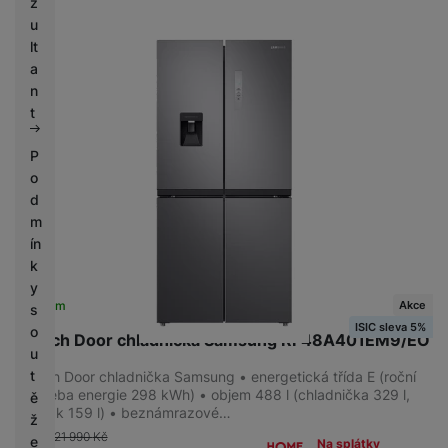
z
u
lt
a
n
t
P
o
d
m
ín
k
y
Akce
Skladem
s
ISIC sleva 5%
o
French Door chladnička Samsung RF48A401EM9/EO
u
t
French Door chladnička Samsung • energetická třída E (roční
spotřeba energie 298 kWh) • objem 488 l (chladnička 329 l,
ě
mrazák 159 l) • beznámrazové…
ž
-9 %
21 990
Kč
e
Na splátky