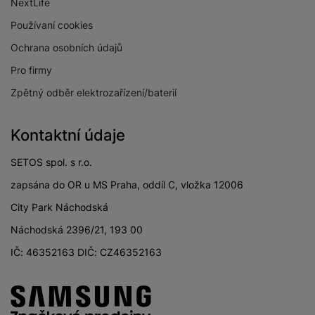
NextLife
Stabilizace obrazu
Ano
Používaní cookies
Ochrana osobních údajů
Světelnost předního
f/2.2
fotoaparátu
Pro firmy
Světelnost hlavního
Zpětný odběr elektrozařízení/baterií
f/1.8
fotoaparátu
Světelnost
Kontaktní údaje
širokoúhlého
f/2.2
fotoaparátu
SETOS spol. s r.o.
Světelnost
zapsána do OR u MS Praha, oddíl C, vložka 12006
makro/teleobjektiv
f/2.4
City Park Náchodská
fotoaparátu
Náchodská 2396/21, 193 00
Rozlišení hlavního
50 MPX
zadního fotoaparátu
IČ: 46352163 DIČ: CZ46352163
Rozlišení
širokoúhlého
12 MPX
fotoaparátu