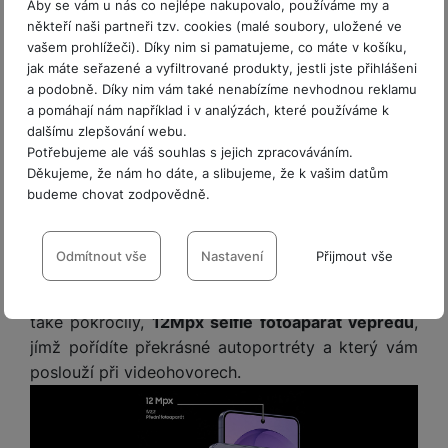
Aby se vám u nás co nejlépe nakupovalo, používáme my a
svou výbavou potěší i náročné mobilní fotografy.
někteří naši partneři tzv. cookies (malé soubory, uložené ve
Vrcholem fotovýbavy je
hlavní, 50Mpx fotoaparát
vašem prohlížeči). Díky nim si pamatujeme, co máte v košíku,
jak máte seřazené a vyfiltrované produkty, jestli jste přihlášeni
(f/1,8)
. Díky pokročilému hardwaru, chytrému
a podobně. Díky nim vám také nenabízíme nevhodnou reklamu
softwaru a
řešení Nightography
se dočkáte
a pomáhají nám například i v analýzách, které používáme k
nebývale detailních a barevně věrných snímků a
dalšímu zlepšování webu.
videí i při focení v horších světelných
Potřebujeme ale váš souhlas s jejich zpracováváním.
podmínkách
. Praktický je také
10Mpx
Děkujeme, že nám ho dáte, a slibujeme, že k vašim datům
budeme chovat zodpovědně.
telefotoaparát s 3× optickým zoomem
a kvalitním
digitálním přiblížením až 30×
, jež je podpořené AI.
Nastavení souhlasů s kategoriemi
K dispozici dále máte
12Mpx ultraširokoúhlý
cookies
Odmítnout vše
Nastavení
Přijmout vše
fotoaparát
, kterým zvěčníte např. rozlehlá
panoramata či větší skupiny lidí, a samozřejmě
Technické
Technické
-
bez těchto cookies náš web nebude fungovat
.
VŽDY AKTIVNÍ
také pokročilý,
12Mpx selfie fotoaparát vepředu
,
jímž pořídíte překrásné autoportréty a který vám
Technické cookies umožňují váš průchod nákupním košíkem,
poslouží při videohovorech.
Preferenční a rozšířené funkce
Preferenční a rozšířené funkce
-
abyste nemuseli vše
porovnávání produktů a další nezbytné funkce.
nastavovat znovu a abyste se s námi mohli spojit např. pomocí
chatu
.