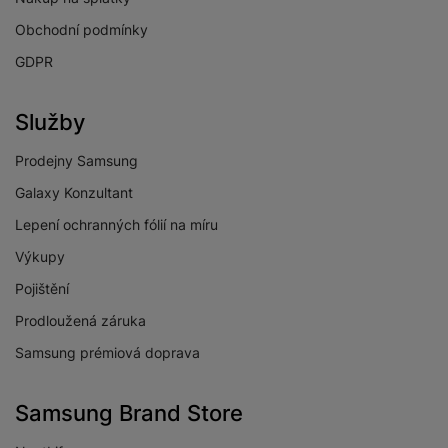
Obchodní podmínky
GDPR
FOTOAPARÁT
Přisvětlovací dioda
Ano
Služby
Frekvence snímků
30 SN/S
Prodejny Samsung
videa za sekundu
Galaxy Konzultant
Počet objektivů
Lepení ochranných fólií na míru
předního
1
fotoaparátu
Výkupy
Počet objektivů
Pojištění
3
zadního fotoaparátu
Prodloužená záruka
Rozlišení předního
12 MPX
Samsung prémiová doprava
fotoaparátu
Maximální rozlišení
8K
Samsung Brand Store
videa
Slow Motion videa
Ano