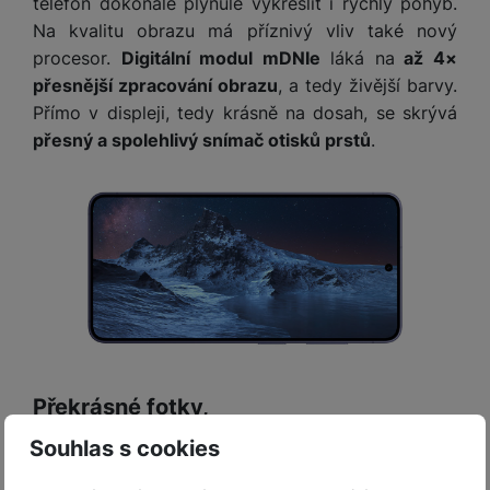
telefon dokonale plynule vykreslit i rychlý pohyb.
Na kvalitu obrazu má příznivý vliv také nový
procesor.
Digitální modul mDNIe
láká na
až 4×
přesnější zpracování obrazu
, a tedy živější barvy.
Přímo v displeji, tedy krásně na dosah, se skrývá
přesný a spolehlivý snímač otisků prstů
.
Překrásné fotky,
dokonce i v noci
Souhlas s cookies
Jak se na model z vlajkové řady sluší, Galaxy S26