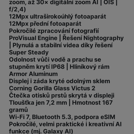
zoom, až 30× digitální zoom AI | OIS |
f/2,4)
12Mpx ultraširokoúhlý fotoaparát
12Mpx přední fotoaparát
Pokročilé zpracování fotografií
ProVisual Engine | Řešení Nightography
| Plynulá a stabilní videa díky řešení
Super Steady
Odolnost vůči vodě a prachu se
stupněm krytí IP68 | Hliníkový rám
Armor Aluminum
Displej i záda kryté odolným sklem
Corning Gorilla Glass Victus 2
Čtečka otisků prstů skrytá v displeji
Tloušťka jen 7,2 mm | Hmotnost 167
gramů
Wi-Fi 7, Bluetooth 5.3, podpora eSIM
Pokročilé, velmi praktické i kreativní AI
funkce (mj. Galaxy AI)