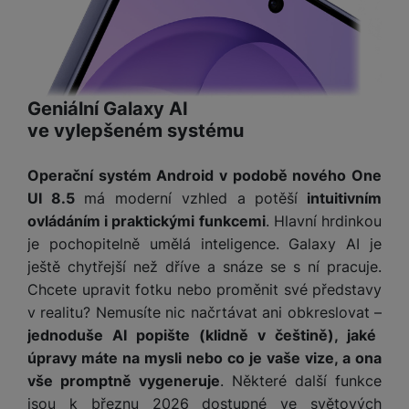
Geniální Galaxy AI
ve vylepšeném systému
Operační systém Android v podobě nového One
UI 8.5
má moderní vzhled a potěší
intuitivním
ovládáním i praktickými funkcemi
. Hlavní hrdinkou
je pochopitelně umělá inteligence. Galaxy AI je
ještě chytřejší než dříve a snáze se s ní pracuje.
Chcete upravit fotku nebo proměnit své představy
v realitu? Nemusíte nic načrtávat ani obkreslovat –
jednoduše AI popište (klidně v češtině), jaké
úpravy máte na mysli nebo co je vaše vize, a ona
vše promptně vygeneruje
. Některé další funkce
jsou k březnu 2026 dostupné ve světových