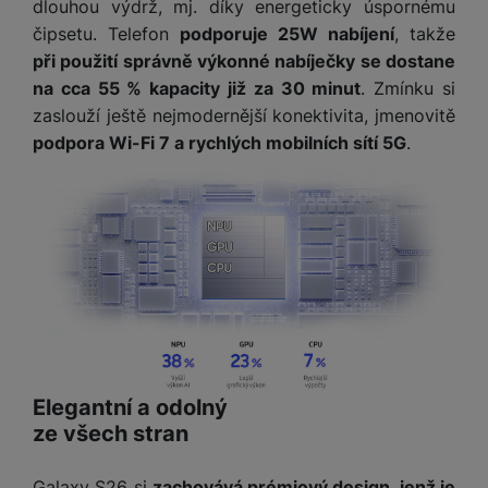
dlouhou výdrž, mj. díky energeticky úspornému
čipsetu. Telefon
podporuje 25W nabíjení
, takže
při použití správně výkonné nabíječky se dostane
na cca 55 % kapacity již za 30 minut
. Zmínku si
zaslouží ještě nejmodernější konektivita, jmenovitě
podpora Wi-Fi 7 a rychlých mobilních sítí 5G
.
Elegantní a odolný
ze všech stran
Galaxy S26 si
zachovává prémiový design, jenž je