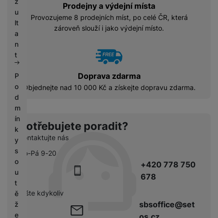
z
Prodejny a výdejní místa
u
Provozujeme 8 prodejních míst, po celé ČR, která
lt
zároveň slouží i jako výdejní místo.
a
n
t
Doprava zdarma
P
o
Objednejte nad 10 000 Kč a získejte dopravu zdarma.
d
m
ín
Potřebujete poradit?
k
Kontaktujte nás
y
s
Po-Pá 9-20
o
+420 778 750
u
678
t
pište kdykoliv
ě
sbsoffice@set
ž
e
os.cz