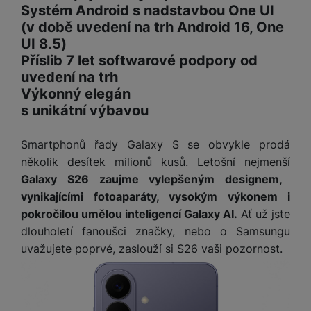
Systém Android s nadstavbou One UI
(v době uvedení na trh Android 16, One
UI 8.5)
Příslib 7 let softwarové podpory od
uvedení na trh
Výkonný elegán
s unikátní výbavou
Smartphonů řady Galaxy S se obvykle prodá
několik desítek milionů kusů. Letošní nejmenší
Galaxy S26 zaujme vylepšeným designem,
vynikajícími fotoaparáty, vysokým výkonem i
pokročilou umělou inteligencí Galaxy AI.
Ať už jste
dlouholetí fanoušci značky, nebo o Samsungu
uvažujete poprvé, zaslouží si S26 vaši pozornost.