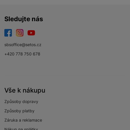
Sledujte nás
DISPLEJ
Facebook
Instagram
YouTube
Dotykový
Ano
sbsoffice@setos.cz
Obnovovací
+420 778 750 678
120 HZ
frekvence
Jemnost displeje
416 PPI
Rozlišení displeje
2340 x 1080
Vše k nákupu
Svítivost displeje
2600 NITS
Způsoby dopravy
Dynamic LTPO
Typ displeje
AMOLED 2X
Způsoby platby
Velikost displeje
6,3 "
Záruka a reklamace
Nákup na splátky