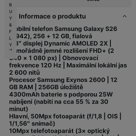
B
U
Informace o produktu
Y
&
Mobilní telefon Samsung Galaxy S26
F
(S942), 256 + 12 GB, fialová
L
6,3″ displej Dynamic AMOLED 2X |
Y
Mimořádně jemné rozlišení FHD+ (2
340 × 1 080 px) | Obnovovací
frekvence 120 Hz | Maximální lokální jas
2 600 nitů
Procesor Samsung Exynos 2600 | 12
GB RAM | 256GB úložiště
4300mAh baterie s podporou 25W
nabíjení (nabití na cca 55 % za 30
minut)
Hlavní, 50Mpx fotoaparát (f/1,8 | OIS |
1/1,56″ snímač)
10Mpx telefotoaparát (3× optický