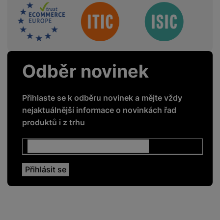
Sdružení
4G
Ano
5G
Ano
GPS
Ano
Odběr novinek
GSM
Ano
LTE
Ano
Přihlaste se k odběru novinek a mějte vždy
NFC
Ano
nejaktuálnější informace o novinkách řad
produktů i z trhu
Rozpoznání obličeje
Ano
Čtečka otisku prstů
Ano
ENERGETICKÉ HODNOTY
Energetická třída
A