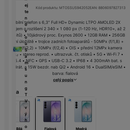
předchozí
následující
r
N
m
a
ej
P
í
v
y
a
R
Kód produktu:
MTOSSUS942052
EAN:
8806097827313
ín
r
te
o
n
bí
e
k
n
T
n
w
é
je
d
Mobilní telefon s 6,3" Full HD+ Dynamic LTPO AMOLED 2X
y
é
e
o
e
l
č
u
displejem o rozlišení 2 340 × 1 080 px (1-120 Hz, HDR10+, až 2
d
l
v
r
e
k
k
600 nitů) • 10jádrový proc. Exynos 2600 • 12GB RAM • 256GB
e
e
o
b
d
y
c
vnitřní úložiště • trojice zadních fotoaparátů - 50MPx (f/1,8) +
s
v
u
a
n
k
e
12MPx (f/2,2) + 10MPx (f/2,4) • OIS • přední 12MPx kamera
k
i
S
n
i
c
(f/2,2) • stereo reprod. • ultrazvuk. čt. otisků • 5G • Wi-Fi 7 •
y
z
a
k
K
c
h
BT 5.4 • NFC • GPS • USB-C 3.2 • IP68 • 4 300mAh bat. s
e
m
y
a
e
y
D
25W drát. a 15W bezdr. nab Qi2 • Android 16 • DualSIM/eSIM •
/
s
b
tr
i
barva: fialová
F
A
M
u
e
ý
g
celý popis
l
u
r
n
l
m
e
a
d
a
g
y
h
Barva
s
s
i
z
T
o
t
h
o
ni
V
di
o
d
č
v
n
ř
D
i
k
ý
k
e
o
s
y
h
á
m
k
o
Bílá
Fialová
Modrá
m