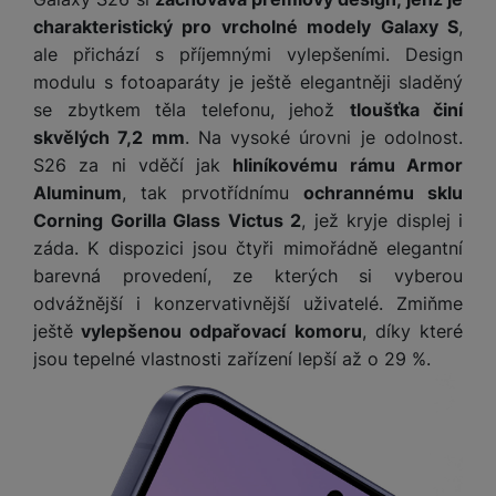
charakteristický pro vrcholné modely Galaxy S
,
ale přichází s příjemnými vylepšeními. Design
modulu s fotoaparáty je ještě elegantněji sladěný
se zbytkem těla telefonu, jehož
tloušťka činí
skvělých 7,2 mm
. Na vysoké úrovni je odolnost.
S26 za ni vděčí jak
hliníkovému rámu Armor
Aluminum
, tak prvotřídnímu
ochrannému sklu
Corning Gorilla Glass Victus 2
, jež kryje displej i
záda. K dispozici jsou čtyři mimořádně elegantní
barevná provedení, ze kterých si vyberou
odvážnější i konzervativnější uživatelé. Zmiňme
ještě
vylepšenou odpařovací komoru
, díky které
jsou tepelné vlastnosti zařízení lepší až o 29 %.