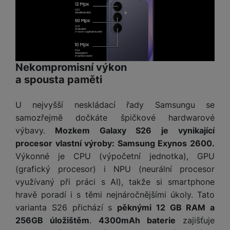
Povoleno
Díky těmto cookies vám práci s naším webem dokážeme ještě
Analytické
Analytické
-
abychom věděli, jak se na webu chováte, a mohli
zpříjemnit. Dokážeme si zapamatovat vaše nastavení, mohou
náš web dále zlepšovat
.
vám pomoci s vyplňováním formulářů, umožní nám zobrazit
Povoleno
služby jako je chat a podobně.
Nekompromisní výkon
a spousta paměti
Tyto cookies nám umožňují měření výkonu našeho webu i
Marketingové
U nejvyšší neskládací řady Samsungu se
Marketingové
-
abychom vás neobtěžovali nevhodnou
našich reklamních kampaní. Jejich pomocí určujeme počet
reklamou
.
návštěv a zdroje návštěv našich internetových stránek. Data
samozřejmě dočkáte špičkové hardwarové
Povoleno
získaná pomocí těchto cookies zpracováváme souhrnně a
výbavy.
Mozkem Galaxy S26 je vynikající
anonymně, takže nejsme schopni identifikovat konkrétní
procesor vlastní výroby: Samsung Exynos 2600.
uživatele našeho webu.
Výkonné je CPU (výpočetní jednotka), GPU
Marketingové cookies používáme my nebo naši partneři,
abychom vám mohli zobrazit vhodné obsahy nebo reklamy jak
(grafický procesor) i NPU (neurální procesor
na našich stránkách, tak na stránkách třetích stran.
využívaný při práci s AI), takže si smartphone
hravě poradí i s těmi nejnáročnějšími úkoly. Tato
varianta S26 přichází s
pěknými 12 GB RAM a
256GB úložištěm
.
4300mAh baterie
zajišťuje