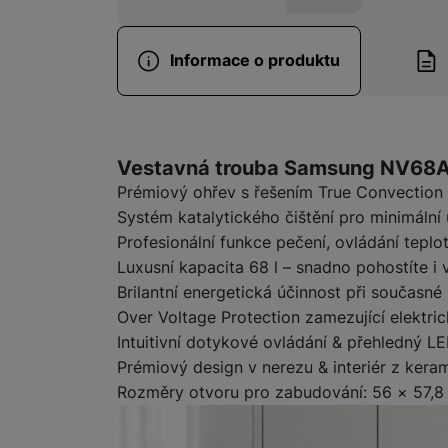
Informace o produktu
Informace o produ
Vestavná trouba Samsung NV68
Prémiový ohřev s řešením True Convection
Systém katalytického čištění pro minimální
Profesionální funkce pečení, ovládání teplot
Luxusní kapacita 68 l – snadno pohostíte i 
Brilantní energetická účinnost při současné
Over Voltage Protection zamezující elektri
Intuitivní dotykové ovládání & přehledný LE
Prémiový design v nerezu & interiér z kera
Rozměry otvoru pro zabudování: 56 × 57,8 ×