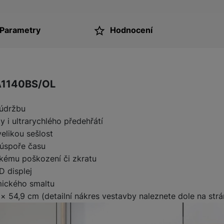
Parametry
Hodnocení
ktu
A1140BS/OL
 údržbu
y i ultrarychlého předehřátí
velikou sešlost
 úspoře času
ckému poškození či zkratu
D displej
mického smaltu
 54,9 cm (detailní nákres vestavby naleznete dole na strá