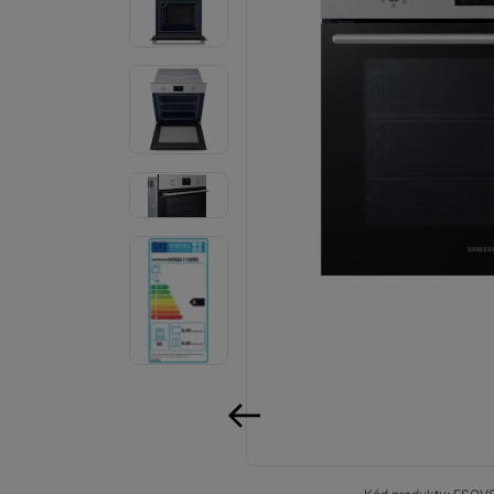
Audio
Příslušenství
Televize/Audio
Domácí spotřebiče
Monitory
Vrácené zboží
Měsíční nabídky
Totální výprodej
Sekce šílených cen
Předobjednejte novou
předchozí
Samsung TV výhodněji
Cashback