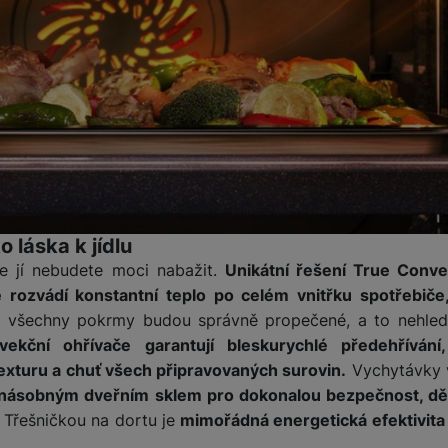
žíváme my nebo naši partneři, abychom vám mohli zobrazit vhodné
a stránkách třetích stran.
 láska k jídlu
 jí nebudete moci nabažit.
Unikátní řešení True Conve
 rozvádí konstantní teplo po celém vnitřku spotřebiče
 všechny pokrmy budou správně propečené, a to nehledě
ekční ohřívače garantují bleskurychlé předehřívání
texturu a chuť všech připravovaných surovin.
Vychytávky 
jnásobným dveřním sklem pro dokonalou bezpečnost, dě
. Třešničkou na dortu je
mimořádná energetická efektivita 