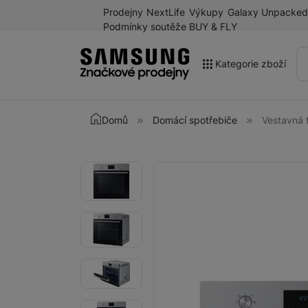
Prodejny
NextLife
Výkupy
Galaxy Unpacked
Podmínky soutěže BUY & FLY
Kategorie zboží
Akce
Domů
Domácí spotřebiče
Vestavná
Výprodej
Galaxy Z Fold8 a další
Fotografie
Fotografie
novinky léta 2026
Mobilní telefony
Chytré hodinky
Tablety
Sluchátka
Galaxy Ring