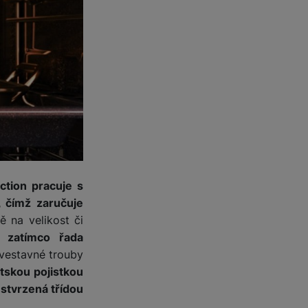
 obsahy nebo reklamy jak
ction pracuje s
, čímž zaručuje
 na velikost či
, zatímco řada
vestavné trouby
tskou pojistkou
stvrzená třídou