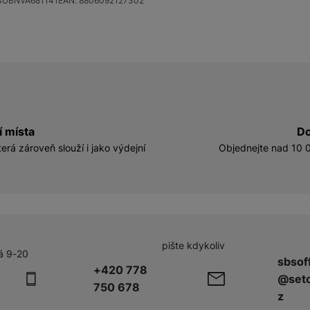
SUBNVA681141
EAN:
8806092127302
í místa
Do
erá zároveň slouží i jako výdejní
Objednejte nad 10 0
pište kdykoliv
á 9-20
sbsof
+420 778
@seto
750 678
z