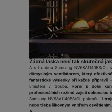
Marketingové cookies pou
na našich stránkách, tak n
Žádná láska není tak skutečná jako
A s troubou Samsung NV68A1140BS/OL se
důmyslným ventilátorem, který efektivně
fantastické výsledky při každé přípravě
–
umístění v troubě.
Horní & dolní konv
profesionálních režimů zajistí dokonalou 
Samsung NV68A1140BS/OL pokračují i
tro
nebo třeba šikovným vnitřním osvětlením
A.