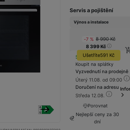
Servis a pojištění
Vysavače
Robotické vysavače
Výnos a instalace
Samsung prémiová instal
Tyčové vysavače
8 990
Kč
(
-7
%
)
Původ
1 499
Kč
8 399
Kč
Ušetříte
591
Kč
Dostupnos
Vestavné trouby
Skladem
Koupit na splátky
Vyzvednutí na prodejně
Úterý 11.08. od 09:00
Doručení na adresu
Info
Digestoře
Středa 12.08.
Porovnat
Nejlepší ceny za 30
následující
dní