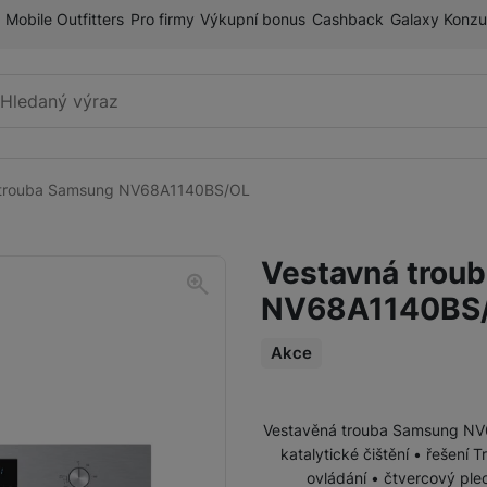
Mobile Outfitters
Pro firmy
Výkupní bonus
Cashback
Galaxy Konzu
Vyhledávání
 trouba Samsung NV68A1140BS/OL
Lednice
Americké (side-by-side) lednice
Vestavná trou
French Door lednice
NV68A1140BS
Příslušenství pro lednice
Lednice s mrazákem dole
Akce
Vestavné lednice
Myčky
Vestavné myčky
Vestavěná trouba Samsung NV6
Mrazničky
katalytické čištění • řešení
ovládání • čtvercový ple
Volně stojící myčky