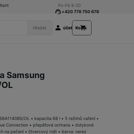
ltant
Po-Pá 9-20
+420 778 750 678
Uživatelská s
Hledat
účet
Košík
Pračky
Pračky s předním plněním
ba Samsung
Pračky se sušičkou
/OL
Příslušenství pro pračky
Sušičky
8A1140BS/OL • kapacita 68 l • 5 režimů vaření •
 True Convection • přepěťová ochrana • dotykové
ch na pečení • čtvercový rošt • barva: nerez