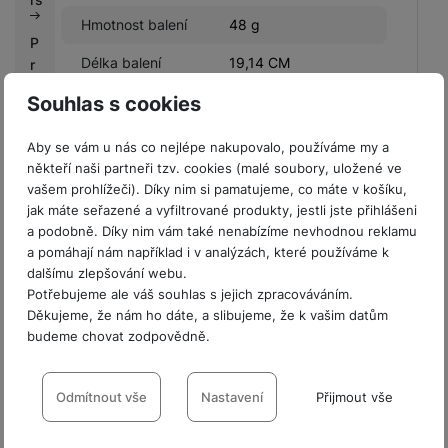
Hmotnost balení
48 g
P
Délka balení
19,14 CM
r
o
Souhlas s cookies
Šířka balení
8,61 CM
fi
r
Výška balení
1,53 CM
Aby se vám u nás co nejlépe nakupovalo, používáme my a
m
někteří naši partneři tzv. cookies (malé soubory, uložené ve
y
vašem prohlížeči). Díky nim si pamatujeme, co máte v košíku,
jak máte seřazené a vyfiltrované produkty, jestli jste přihlášeni
V
a podobně. Díky nim vám také nenabízíme nevhodnou reklamu
ý
LEGISLATIVNÍ POŽADAVKY
a pomáhají nám například i v analýzách, které používáme k
k
dalšímu zlepšování webu.
u
Název výrobce
Samsung
Potřebujeme ale váš souhlas s jejich zpracováváním.
p
Děkujeme, že nám ho dáte, a slibujeme, že k vašim datům
n
budeme chovat zodpovědně.
í
Nastavení souhlasů s kategoriemi
b
Hodnocení
o
cookies
Odmítnout vše
Nastavení
Přijmout vše
n
Pro vkládání recenzí je nutné se přihlásit.
Technické
u
Technické
-
bez těchto cookies náš web nebude fungovat
.