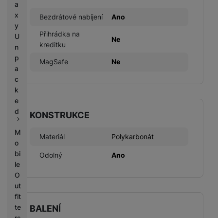
a
x
Bezdrátové nabíjení
Ano
y
Přihrádka na
U
Ne
kreditku
n
p
MagSafe
Ne
a
c
k
e
d
KONSTRUKCE
M
Materiál
Polykarbonát
o
bi
Odolný
Ano
le
O
ut
fit
te
BALENÍ
rs