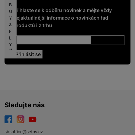
B
Přihlaste se k odběru novinek a mějte vždy
U
nejaktuálnější informace o novinkách řad
Y
&
produktů i z trhu
F
L
Y
Sledujte nás
Facebook
Instagram
YouTube
sbsoffice@setos.cz