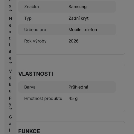
k
e
y
Značka
Samsung
y
Typ
Zadní kryt
N
e
Určeno pro
Mobilní telefon
x
t
Rok výroby
2026
L
if
e
V
VLASTNOSTI
ý
k
Barva
Průhledná
u
p
Hmotnost produktu
45 g
y
G
a
l
FUNKCE