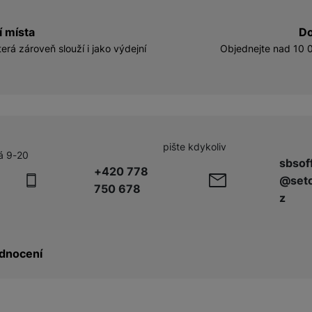
í místa
Do
erá zároveň slouží i jako výdejní
Objednejte nad 10 0
pište kdykoliv
á 9-20
sbsof
+420 778
@seto
750 678
z
dnocení