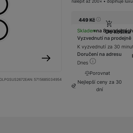
nalepit až 200× • doplňuje luxu
449
Kč
Dostupnos
Skladem
na 8 prodejnách
Do košíku
Kabely a redukce
Redukce
Vyzvednutí na prodejně
K vyzvednutí za 30 minu
Doručení na adresu
Kabely
Dnes
následující
Porovnat
Flash disky a SSD disky
SSD disk
GLPGSUS2672
EAN:
5715685034954
Nejlepší ceny za 30
dní