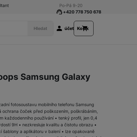
ltant
Po-Pá 9-20
+420 778 750 678
Uživatelská s
Hledat
účet
Košík
Příslušenství k tabletům
Fólie a tvrzená skla
oops Samsung Galaxy
Klávesnice
Pouzdra a obaly
zadní fotosoustavu mobilního telefonu Samsung
á ochrana čoček před poškozením, poškrábáním,
Nabíječky
Síťové nabíječky
ům každodenního používání • tenký profil, jen 0,4
dostí 9H • nezkresluje kvalitu a čistotu obrazu •
 šablony a aplikátoru v balení • lze opakovaně
Nabíječky k chytrým hodinkám