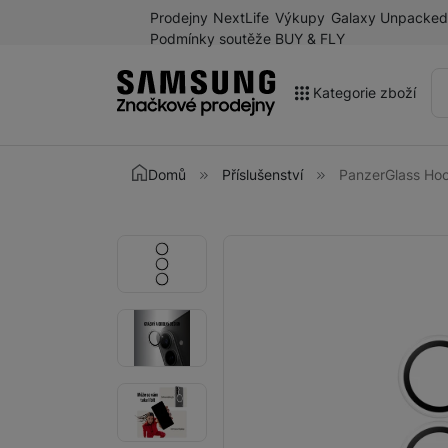
Prodejny
NextLife
Výkupy
Galaxy Unpacked
Podmínky soutěže BUY & FLY
Kategorie zboží
Akce
Domů
Příslušenství
PanzerGlass Ho
Výprodej
Galaxy Z Fold8 a další
Fotografie
Fotografie
novinky léta 2026
Mobilní telefony
Chytré hodinky
Tablety
Sluchátka
Galaxy Ring