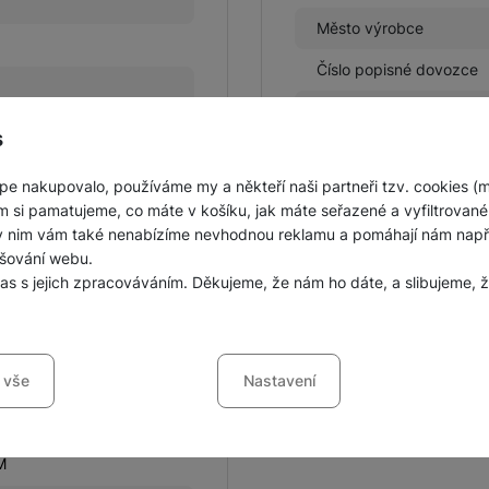
Město výrobce
Číslo popisné dovozce
Číslo popisné výrobce
s
Země dovozce
pe nakupovalo, používáme my a někteří naši partneři tzv. cookies (
m si pamatujeme, co máte v košíku, jak máte seřazené a vyfiltrované p
ky nim vám také nenabízíme nevhodnou reklamu a pomáhají nám napřík
šování webu.
las s jejich zpracováváním. Děkujeme, že nám ho dáte, a slibujeme
sů s kategoriemi cookies
 vše
Nastavení
ookies náš web nebude fungovat
.
M
jí váš průchod nákupním košíkem, porovnávání produktů a další ne