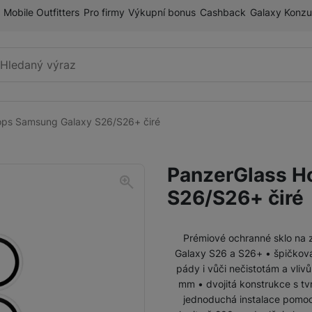
Mobile Outfitters
Pro firmy
Výkupní bonus
Cashback
Galaxy Konzu
Vyhledávání
ops Samsung Galaxy S26/S26+ čiré
Příslušenství k mobilnímu
Pouzdra a kryty
telefonu
PanzerGlass H
Fólie a tvrzená skla
S26/S26+ čiré
Paměťové karty
Držáky
Prémiové ochranné sklo na 
Galaxy S26 a S26+ • špičkov
Příslušenství k chytrým
Nabíječky k chytrým hodinkám
pády i vůči nečistotám a vliv
hodinkám
mm • dvojitá konstrukce s tvr
jednoduchá instalace pomocí
Řemínky