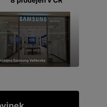
8 prodejen v ČR
rodejna Samsung Vaňkovka
ovinek