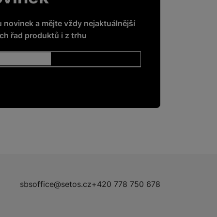
u novinek a mějte vždy nejaktuálnější
h řad produktů i z trhu
sbsoffice@setos.cz
+420 778 750 678