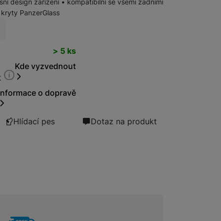
sní design zařízení • kompatibilní se všemi zadními
kryty PanzerGlass
Bezdrátové nabíječky
t
> 5 ks
Powerbanky
Kde vyzvednout
t
Informace o dopravě
Hlídací pes
Dotaz na produkt