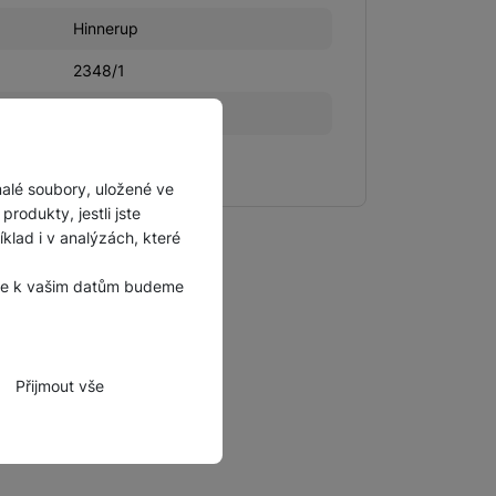
Hinnerup
2348/1
8
CZ
malé soubory, uložené ve
rodukty, jestli jste
lad i v analýzách, které
, že k vašim datům budeme
Přijmout vše
zbytné funkce.