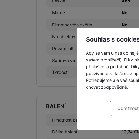
Lésklé
Ano
Matné
Ne
Filtr modrého světla
Ne
Na objektiv
Ano
Souhlas s cookie
Privátní filtr
Ne
Aby se vám u nás co nejlé
vašem prohlížeči). Díky ni
Safírová vrstva
Ne
přihlášeni a podobně. Dí
Tvrdost
9 H
používáme k dalšímu zlep
Potřebujeme ale váš souh
chovat zodpovědně.
Nastavení souhla
BALENÍ
Odmítnout
Technické
Technické
-
bez těchto c
VŽDY AKTIVNÍ
Hmotnost balení
20 g
Délka balení
13,74 C
Technické cookies umožňu