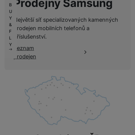
Prodejny Samsung
B
U
Y
Největší síť specializovaných kamenných
&
prodejen mobilních telefonů a
F
příslušenství.
L
Y
Seznam
prodejen