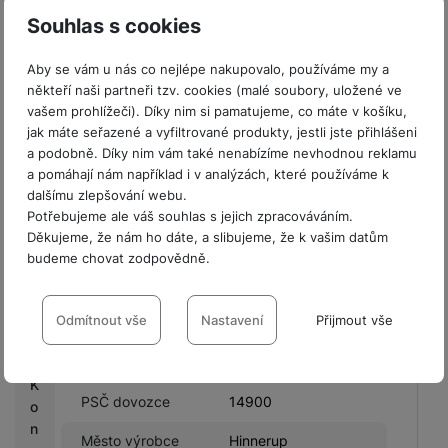
Ulice výrobce
Delta
s
Souhlas s cookies
Název výrobce
PanzerGlass A/S
C
Aby se vám u nás co nejlépe nakupovalo, používáme my a
a
Městská oblast
Delta 8,8382
někteří naši partneři tzv. cookies (malé soubory, uložené ve
s
výrobce
Hinnerup,Denmark
vašem prohlížeči). Díky nim si pamatujeme, co máte v košíku,
h
jak máte seřazené a vyfiltrované produkty, jestli jste přihlášeni
Země výrobce
DK
b
a podobně. Díky nim vám také nenabízíme nevhodnou reklamu
a
a pomáhají nám například i v analýzách, které používáme k
PSČ výrobce
8382
c
dalšímu zlepšování webu.
k
TD SYNNEX Czech
Potřebujeme ale váš souhlas s jejich zpracováváním.
Název dovozce
s.r.o.
Děkujeme, že nám ho dáte, a slibujeme, že k vašim datům
G
budeme chovat zodpovědně.
Ulice dovozce
Líbalova
a
Nastavení souhlasů s kategoriemi
l
Městská oblast
Praha 11
a
cookies
Odmítnout vše
Nastavení
Přijmout vše
výrobce
x
Technické
Technické
-
bez těchto cookies náš web nebude fungovat
.
y
Město dovozce
Praha
VŽDY AKTIVNÍ
K
PSČ dovozce
14900
o
n
Technické cookies umožňují váš průchod nákupním košíkem,
Město výrobce
Hinnerup