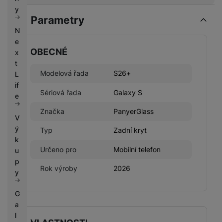
k
e
y
y
Parametry
N
e
OBECNÉ
x
t
Modelová řada
S26+
L
if
Sériová řada
Galaxy S
e
Značka
PanyerGlass
V
ý
Typ
Zadní kryt
k
Určeno pro
Mobilní telefon
u
p
Rok výroby
2026
y
G
a
l