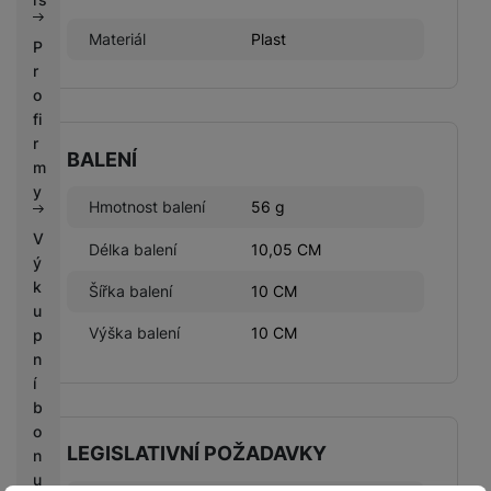
Materiál
Plast
P
r
o
fi
r
BALENÍ
m
y
Hmotnost balení
56 g
V
Délka balení
10,05 CM
ý
k
Šířka balení
10 CM
u
Výška balení
10 CM
p
n
í
b
o
LEGISLATIVNÍ POŽADAVKY
n
u