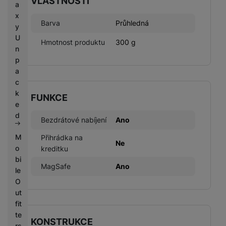
VLASTNOSTI
a
x
Barva
Průhledná
y
U
Hmotnost produktu
300 g
n
p
a
c
k
FUNKCE
e
d
Bezdrátové nabíjení
Ano
M
Přihrádka na
Ne
o
kreditku
bi
MagSafe
Ano
le
O
ut
fit
te
KONSTRUKCE
rs