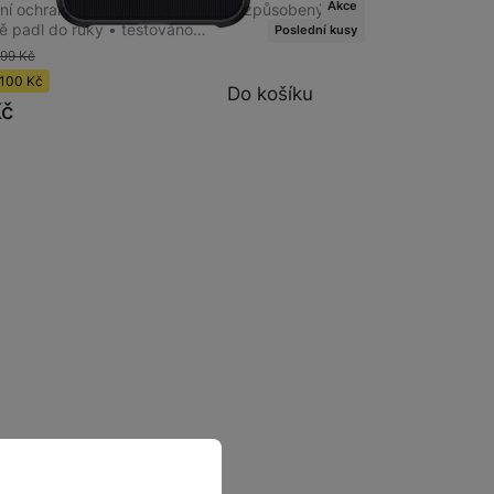
Akce
ní ochrana telefonu • design je přizpůsobený aby
ě padl do ruky • testováno…
Poslední kusy
399
Kč
100
Kč
Do košíku
Kč