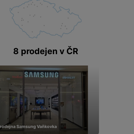
pomocí určujeme počet
 zpracováváme souhrnně a
8 prodejen v ČR
 obsahy nebo reklamy jak
rodejna Samsung Vaňkovka