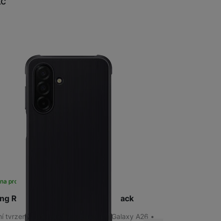
Kč
na prodejně
na 1 prodejně
g Rugged Case Galaxy A26, Black
lní tvrzený zadní kryt pro Samsung Galaxy A26 •