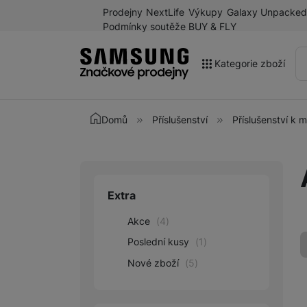
Prodejny
NextLife
Výkupy
Galaxy Unpacked
Podmínky soutěže BUY & FLY
Kategorie zboží
Akce
Domů
Příslušenství
Příslušenství k 
Výprodej
Galaxy Z Fold8 a další
novinky léta 2026
Extra
Upřesnit paramet
Mobilní telefony
Akce
(
4
)
Chytré hodinky
Poslední kusy
(
1
)
Tablety
Nové zboží
(
5
)
Sluchátka
Galaxy Ring