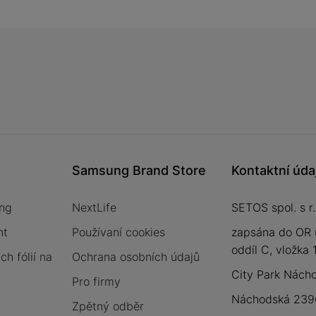
Samsung Brand Store
Kontaktní úda
ng
NextLife
SETOS spol. s r.
nt
Používaní cookies
zapsána do OR 
oddíl C, vložka
h fólií na
Ochrana osobních údajů
City Park Nách
Pro firmy
Náchodská 2396
Zpětný odběr