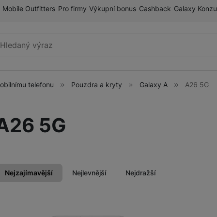
Mobile Outfitters
Pro firmy
Výkupní bonus
Cashback
Galaxy Konzu
Vyhledávání
mobilnímu telefonu
Pouzdra a kryty
Galaxy A
A26 5G
Příslušenství k mobilnímu
Pouzdra a kryty
telefonu
A26 5G
Fólie a tvrzená skla
ry
Paměťové karty
Držáky
Nejzajímavější
Nejlevnější
Nejdražší
Příslušenství k chytrým
Nabíječky k chytrým hodinkám
hodinkám
Produkty
Řemínky