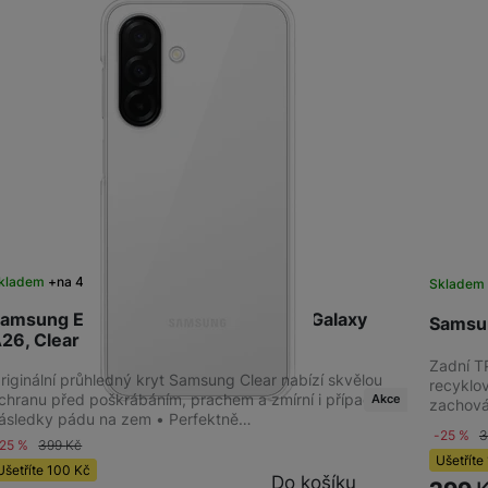
Kabely a redukce
Redukce
Kabely
Flash disky a SSD disky
SSD disk
kladem
na 4 prodejnách
Sklade
amsung EF-QA266CTE Clear Cover Galaxy
Samsun
26, Clear
Zadní T
riginální průhledný kryt Samsung Clear nabízí skvělou
recyklov
chranu před poškrábáním, prachem a zmírní i případné
Akce
zachováv
ásledky pádu na zem • Perfektně…
-25 %
-25 %
399
Kč
Ušetříte
Ušetříte
100
Kč
Do košíku