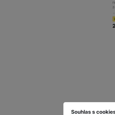
r
z
Souhlas s cookie