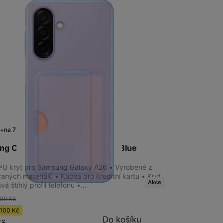
Bezdrátové nabíječky
Powerbanky
m
na 7 prodejnách
g Card Slot Case Galaxy A26, Blue
PU kryt pro Samsung Galaxy A26 • Vyrobené z
aných materiálů • Kapsa pro kreditní kartu • Kryt
Akce
á štíhlý profil telefonu •…
399
Kč
100
Kč
Do košíku