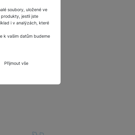
malé soubory, uložené ve
rodukty, jestli jste
lad i v analýzách, které
, že k vašim datům budeme
Přijmout vše
zbytné funkce.
hli spojit např. pomocí
tovat vaše nastavení,
bně.