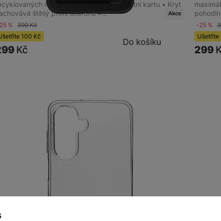
ecyklovaných materiálů • Kapsa pro kreditní kartu • Kryt
maximál
achovává štíhlý profil telefonu •…
pohodln
Akce
-25 %
399
Kč
-25 %
Ušetříte
100
Kč
Ušetříte
Do košíku
299
Kč
299
s