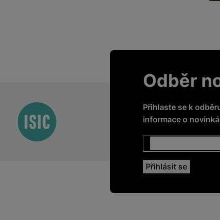
Odběr n
Přihlaste se k odběr
informace o novinkác