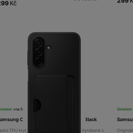
299
299
Kč
kladem
na 5 prodejnách
Skladem 
amsung Card Slot Case Galaxy A26, Black
Samsun
adní TPU kryt pro Samsung Galaxy A26 • Vyrobené z
Originá