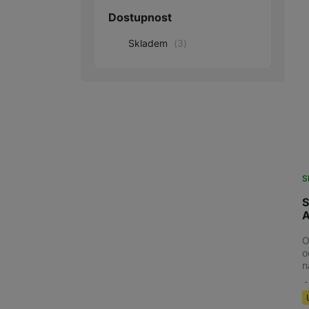
Dostupnost
Audio
Skladem
(
3
)
Příslušenství
Televize/Audio
Domácí spotřebiče
Monitory
Vrácené zboží
S
Měsíční nabídky
S
A
Totální výprodej
O
Sekce šílených cen
o
n
Předobjednejte novou
Samsung TV výhodněji
Cashback