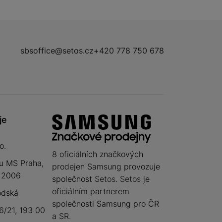
sbsoffice@setos.cz
+420 778 750 678
je
o.
8 oficiálních značkových
u MS Praha,
prodejen Samsung provozuje
 12006
společnost
Setos
.
Setos
je
oficiálním partnerem
odská
společnosti Samsung pro ČR
/21, 193 00
a SR.