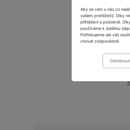
N
Aby se vám u nás co nejlé
S
vašem prohlížeči). Díky ni
A
přihlášeni a podobně. Dí
používáme k dalšímu zlep
O
o
Potřebujeme ale váš souh
n
chovat zodpovědně.
Nastavení souhla
Odmítnout
Technické
Technické
-
bez těchto c
VŽDY AKTIVNÍ
Z
Technické cookies umožňu
Preferenční a roz
Preferenční a rozšířené 
chatu
.
Povoleno
Díky těmto cookies vám p
Analytické
Analytické
-
abychom vědě
mohou vám pomoci s vyplň