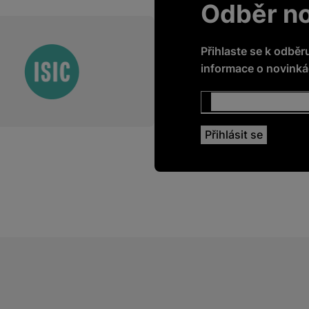
Odběr n
Přihlaste se k odběr
informace o novinkác