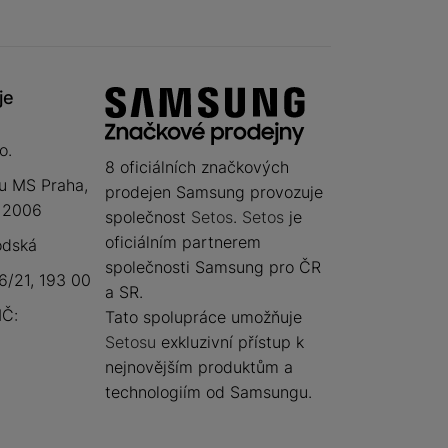
je
o.
8 oficiálních značkových
u MS Praha,
prodejen Samsung provozuje
 12006
společnost
Setos
.
Setos
je
oficiálním partnerem
odská
společnosti Samsung pro ČR
/21, 193 00
a SR.
IČ:
Tato spolupráce umožňuje
Setosu
exkluzivní přístup k
nejnovějším produktům a
technologiím od Samsungu.