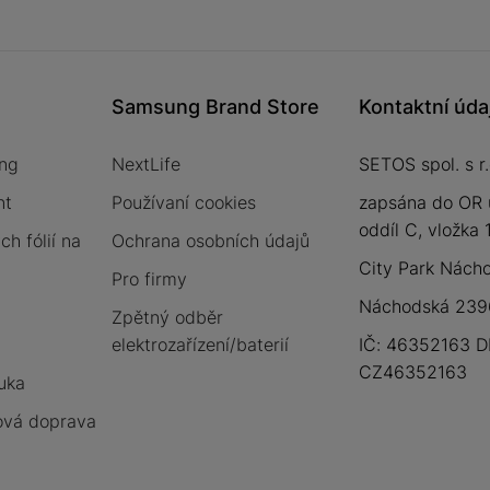
Samsung Brand Store
Kontaktní úda
ng
NextLife
SETOS spol. s r.
nt
Používaní cookies
zapsána do OR 
oddíl C, vložka
h fólií na
Ochrana osobních údajů
City Park Nách
Pro firmy
Náchodská 2396
Zpětný odběr
elektrozařízení/baterií
IČ: 46352163 D
CZ46352163
uka
vá doprava