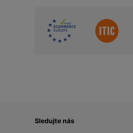
Sdružení
Sledujte nás
Facebook
Instagram
YouTube