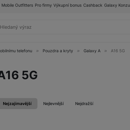
Mobile Outfitters
Pro firmy
Výkupní bonus
Cashback
Galaxy Konzu
Vyhledávání
mobilnímu telefonu
Pouzdra a kryty
Galaxy A
A16 5G
Příslušenství k mobilnímu
Pouzdra a kryty
telefonu
A16 5G
Fólie a tvrzená skla
ry
Paměťové karty
Držáky
Nejzajímavější
Nejlevnější
Nejdražší
Příslušenství k chytrým
Nabíječky k chytrým hodinkám
hodinkám
Produkty
Řemínky