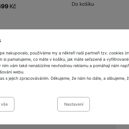
Do košíku
399
Kč
s
obrazeno produktů:
z
3
pe nakupovalo, používáme my a někteří naši partneři tzv. cookies (
m si pamatujeme, co máte v košíku, jak máte seřazené a vyfiltrované p
ky nim vám také nenabízíme nevhodnou reklamu a pomáhají nám napřík
šování webu.
las s jejich zpracováváním. Děkujeme, že nám ho dáte, a slibujeme
ng
sů s kategoriemi cookies
 vše
Nastavení
ookies náš web nebude fungovat
.
nných prodejen mobilních telefonů a
jí váš průchod nákupním košíkem, porovnávání produktů a další ne