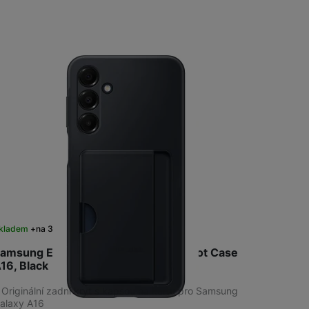
kladem
na 3 prodejnách
amsung EF-OA166TBEGWW Card Slot Case
16, Black
 Originální zadní kryt s kapsou na kartu pro Samsung
alaxy A16