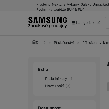
Prodejny
NextLife
Výkupy
Galaxy Unpacked
Podmínky soutěže BUY & FLY
Kategorie zboží
Akce
Domů
Příslušenství
Příslušenství k 
Výprodej
Galaxy Z Fold8 a další
novinky léta 2026
Extra
Upřesnit paramet
Mobilní telefony
Poslední kusy
(
1
)
Chytré hodinky
Nové zboží
(
3
)
Tablety
Sluchátka
Dostupnost
Galaxy Ring