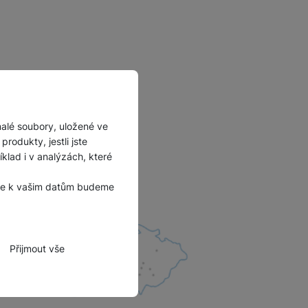
malé soubory, uložené ve
rodukty, jestli jste
lad i v analýzách, které
, že k vašim datům budeme
Přijmout vše
zbytné funkce.