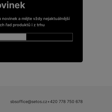
ovinek
u novinek a mějte vždy nejaktuálnější
h řad produktů i z trhu
sbsoffice@setos.cz
+420 778 750 678