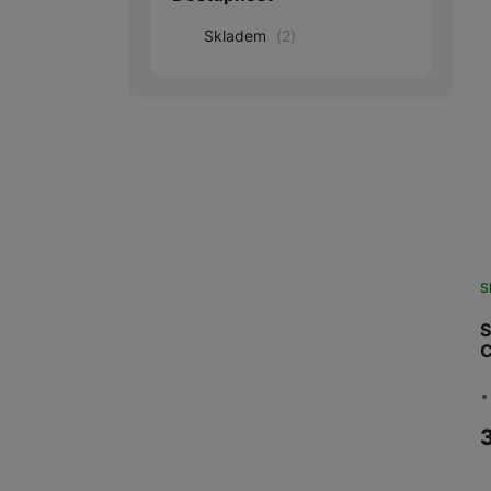
Skladem
(
2
)
Audio
Příslušenství
Televize/Audio
Domácí spotřebiče
Monitory
Vrácené zboží
S
Měsíční nabídky
S
Totální výprodej
C
Sekce šílených cen
•
Předobjednejte novou
Samsung TV výhodněji
Cashback