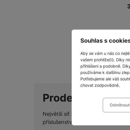
Souhlas s cookie
Z
Aby se vám u nás co nejlé
vašem prohlížeči). Díky ni
přihlášeni a podobně. Dí
používáme k dalšímu zlep
Potřebujeme ale váš souh
chovat zodpovědně.
Prodejny Samsu
Nastavení souhla
Odmítnout
Technické
Technické
-
bez těchto c
Největší síť specializovaných kame
VŽDY AKTIVNÍ
příslušenství.
Technické cookies umožňu