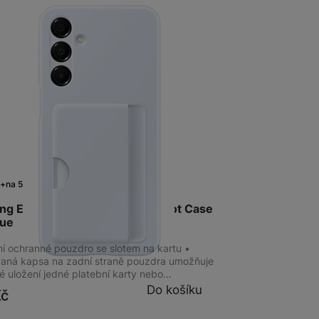
Bezdrátové nabíječky
Powerbanky
m
na 5 prodejnách
ng EF-OA166TLEGWW Card Slot Case
lue
ní ochranné pouzdro se slotem na kartu •
vaná kapsa na zadní straně pouzdra umožňuje
é uložení jedné platební karty nebo…
Do košíku
Kč