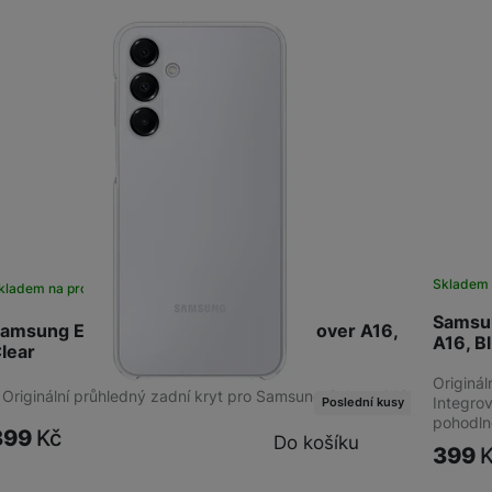
Kabely a redukce
Redukce
Kabely
Flash disky a SSD disky
SSD disk
Sklade
kladem na prodejně
na 1 prodejně
Samsu
amsung EF-QA166CTEGWW Clear Cover A16,
A16, B
lear
Originál
 Originální průhledný zadní kryt pro Samsung Galaxy A16
Integro
Poslední kusy
pohodln
399
Kč
Do košíku
399