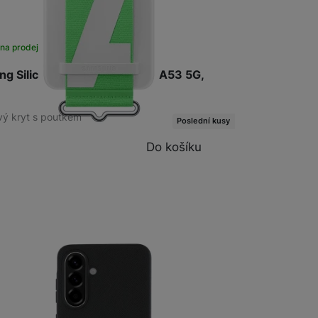
na prodejně
na 1 prodejně
g Silicone Cover with Strap A53 5G,
ový kryt s poutkem
Poslední kusy
Do košíku