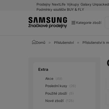
Prodejny
NextLife
Výkupy
Galaxy Unpacked
Podmínky soutěže BUY & FLY
Kategorie zboží
Akce
Domů
Příslušenství
Příslušenství k 
Výprodej
Galaxy Z Fold8 a další
novinky léta 2026
Extra
Upřesnit paramet
Mobilní telefony
Akce
(
49
)
Chytré hodinky
Poslední kusy
(
26
)
Tablety
Použité zboží
(
5
)
Sluchátka
Nové zboží
(
125
)
Galaxy Ring