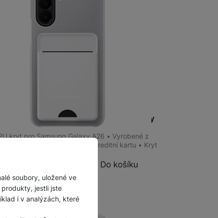
m
na 8 prodejnách
g Card Slot Case Galaxy A27, Light Gray
PU kryt pro Samsung Galaxy A26 • Vyrobené z
aných materiálů • Kapsa pro kreditní kartu • Kryt
á štíhlý profil telefonu •…
Do košíku
č
malé soubory, uložené ve
rodukty, jestli jste
lad i v analýzách, které