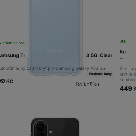
Sklade
kladem na prodejně
na 1 prodejně
Karl L
amsung Transparent Back Cover A23 5G, Clear
…
oloprůhledný zadní kryt pro Samsung Galaxy A23 5G
Karl La
kryt je 
Poslední kusy
kombinu
99
Kč
Do košíku
449