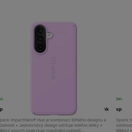
žíváme my nebo naši partneři, abychom vám mohli zobrazit vhodné
a stránkách třetích stran.
kladem
na 8 prodejnách
Sklade
peck Impact Hero Hue Galaxy A37 5G, Soft Pink
speck 
peck ImpactHero® Hue je kombinací štíhlého designu a
Speck I
dolnosti • Jednovrstvý design udržuje telefon lehký •
odolnost
ěkký povrch poskytuje maximální pohodlí…
Měkký p