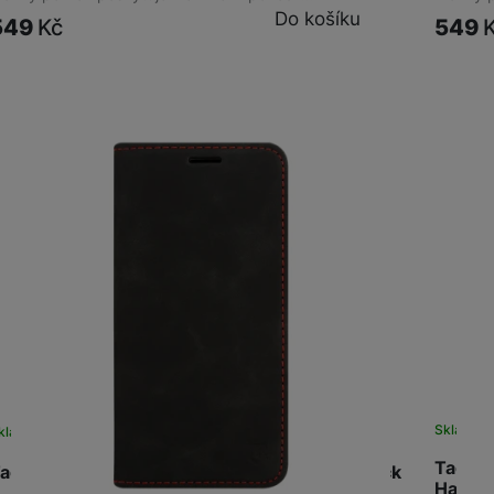
Do košíku
549
Kč
549
Sklade
kladem
na 1 prodejně
Tactic
actical Xproof Samsung Galaxy S26 Ultra Black
Hawk