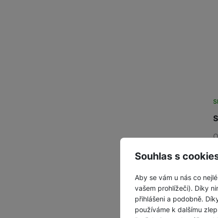
S
S
O
k
p
Souhlas s cookie
Aby se vám u nás co nejlé
vašem prohlížeči). Díky ni
přihlášeni a podobně. Dí
používáme k dalšímu zlep