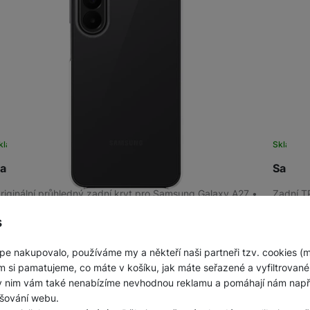
kladem
na 8 prodejnách
Sklade
amsung Clear Case Galaxy A27, Transparent
Samsun
riginální průhledný zadní kryt pro Samsung Galaxy A27 •
Zadní T
ryt zachová čistý vzhled telefonu a zároveň mu
recyklov
oskytneš dodatečnou porci ochrany před…
zachováv
s
Do košíku
399
Kč
799
K
pe nakupovalo, používáme my a někteří naši partneři tzv. cookies (
m si pamatujeme, co máte v košíku, jak máte seřazené a vyfiltrované p
ky nim vám také nenabízíme nevhodnou reklamu a pomáhají nám napřík
šování webu.