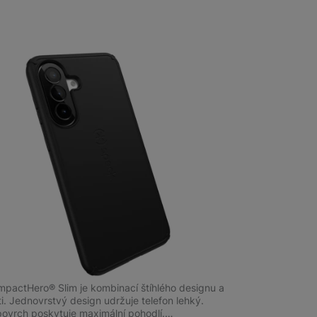
 obsahy nebo reklamy jak
m
na 8 prodejnách
Impact Hero Slim Galaxy A37 5G, Black
mpactHero® Slim je kombinací štíhlého designu a
i. Jednovrstvý design udržuje telefon lehký.
ovrch poskytuje maximální pohodlí.…