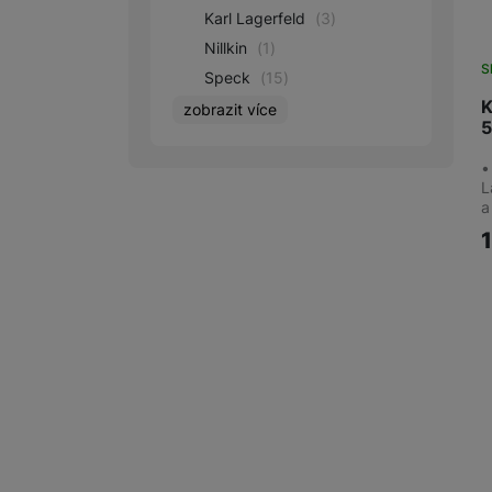
Karl Lagerfeld
(
3
)
Nillkin
(
1
)
S
Speck
(
15
)
K
zobrazit více
Spigen
(
8
)
Tactical
(
11
)
•
L
a