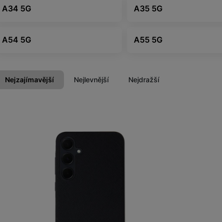
A34 5G
A35 5G
A54 5G
A55 5G
Kabely a redukce
Redukce
Nejzajímavější
Nejlevnější
Nejdražší
Kabely
Produkty
Flash disky a SSD disky
SSD disk