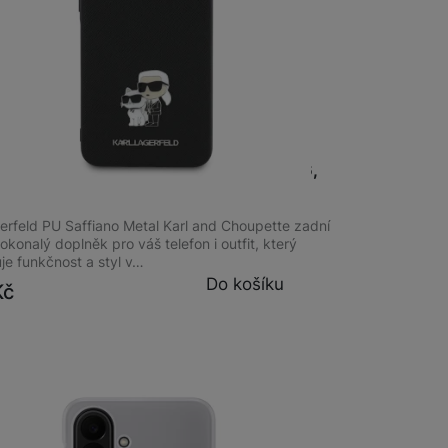
m
na 1 prodejně
agerfeld Saffiano Metal K+Ch Galaxy A36,
gerfeld PU Saffiano Metal Karl and Choupette zadní
dokonalý doplněk pro váš telefon i outfit, který
je funkčnost a styl v…
Do košíku
Kč