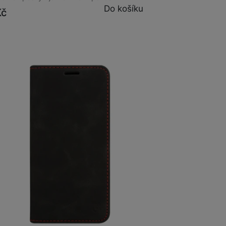
Do košíku
Kč
m
na 1 prodejně
al Xproof Samsung Galaxy S26+ Black