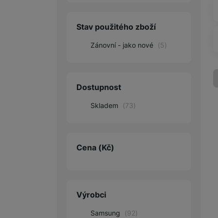
Audio
Stav použitého zboží
Příslušenství
Zánovní - jako nové
(
5
)
Televize/Audio
Domácí spotřebiče
Dostupnost
Monitory
Skladem
(
73
)
Vrácené zboží
Měsíční nabídky
Cena
(Kč)
Totální výprodej
Sekce šílených cen
Předobjednejte novou
Výrobci
Samsung TV výhodněji
Cashback
Samsung
(
92
)