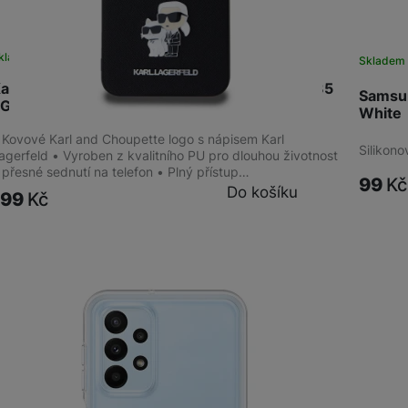
kladem
na 1 prodejně
Skladem 
arl Lagerfeld Saffiano Metal K.&Ch. Galaxy A35
Samsun
5G
White
 Kovové Karl and Choupette logo s nápisem Karl
Silikon
agerfeld • Vyroben z kvalitního PU pro dlouhou životnost
 přesné sednutí na telefon • Plný přístup…
99
Kč
Do košíku
199
Kč