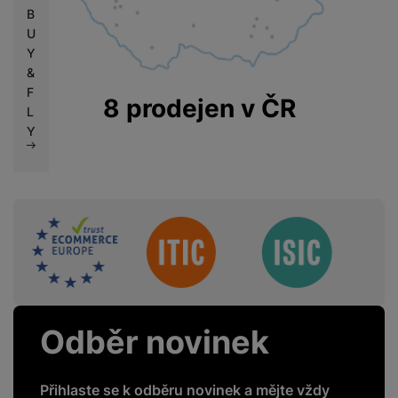
B
U
Y
&
F
8 prodejen v ČR
L
Y
Sdružení
Odběr novinek
Přihlaste se k odběru novinek a mějte vždy