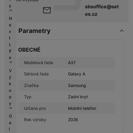
k
e
y
sbsoffice@set
y
os.cz
N
e
Parametry
x
t
L
OBECNÉ
if
e
Modelová řada
A37
V
Sériová řada
Galaxy A
ý
k
Značka
Samsung
u
p
Typ
Zadní kryt
y
Určeno pro
Mobilní telefon
G
Rok výroby
2026
a
l