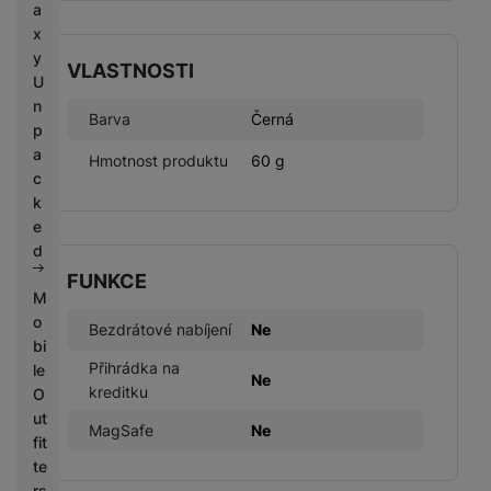
a
x
y
VLASTNOSTI
U
n
Barva
Černá
p
a
Hmotnost produktu
60 g
c
k
e
d
FUNKCE
M
o
Bezdrátové nabíjení
Ne
bi
Přihrádka na
le
Ne
kreditku
O
ut
MagSafe
Ne
fit
te
rs