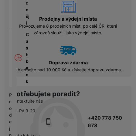
á
P
vyhody
y
d
cí
ří
a
n
B
s
s
S
ěj
e
Prodejny a výdejní místa
p
l
S
i
z
Provozujeme 8 prodejních míst, po celé ČR, která
o
u
D
d
zároveň slouží i jako výdejní místo.
tř
š
C
d
r
e
e
a
i
á
bi
n
s
s
t
č
s
h
k
o
e
t
b
y
Doprava zdarma
v
v
a
Objednejte nad 10 000 Kč a získejte dopravu zdarma.
é
C
í
c
S
n
h
p
k
S
a
y
r
D
b
tr
Potřebujete poradit?
o
P
d
íj
é
l
Kontaktujte nás
r
is
e
h
e
o
k
Po-Pá 9-20
č
o
d
d
+420 778 750
k
d
n
e
y
678
i
i
j
n
c
n
pište kdykoliv