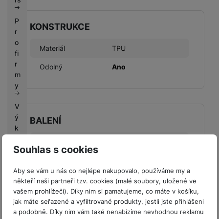
P
KONSTRUKCE
r
o
Materiál
TPU
fi
r
Odolný
Ano
m
y
V
ý
BALENÍ
k
u
Hmotnost balení
71 g
Souhlas s cookies
p
n
Délka balení
17,44 CM
í
Aby se vám u nás co nejlépe nakupovalo, používáme my a
Šířka balení
8,83 CM
někteří naši partneři tzv. cookies (malé soubory, uložené ve
b
vašem prohlížeči). Díky nim si pamatujeme, co máte v košíku,
o
Výška balení
1,47 CM
jak máte seřazené a vyfiltrované produkty, jestli jste přihlášeni
n
a podobně. Díky nim vám také nenabízíme nevhodnou reklamu
u