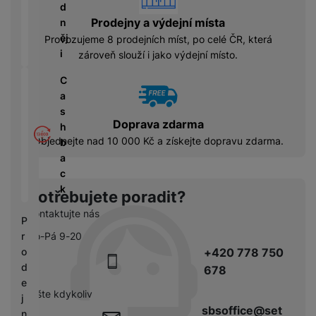
á
P
y
d
cí
ří
a
Prodejny a výdejní místa
n
B
s
s
S
ěj
Provozujeme 8 prodejních míst, po celé ČR, která
e
p
l
S
i
zároveň slouží i jako výdejní místo.
z
o
u
D
d
tř
š
C
d
r
e
e
a
i
á
bi
n
s
s
t
Doprava zdarma
č
s
h
k
o
Objednejte nad 10 000 Kč a získejte dopravu zdarma.
e
t
b
y
v
v
a
é
C
í
c
S
n
h
p
k
S
Potřebujete poradit?
a
y
r
D
b
Kontaktujte nás
tr
o
P
d
íj
é
l
Po-Pá 9-20
r
is
e
h
e
+420 778 750
o
k
č
o
d
d
678
k
d
n
e
y
i
pište kdykoliv
i
j
n
sbsoffice@set
c
n