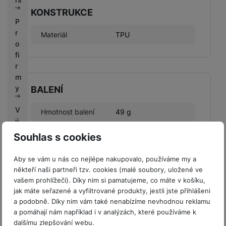
KONSTRUKCE
P
r
Materiál
TPU
o
fi
r
m
y
BALENÍ
V
Hmotnost balení
49 g
ý
Délka balení
16,7 CM
k
Souhlas s cookies
u
Šířka balení
8,3 CM
p
Aby se vám u nás co nejlépe nakupovalo, používáme my a
n
Výška balení
1,34 CM
někteří naši partneři tzv. cookies (malé soubory, uložené ve
í
vašem prohlížeči). Díky nim si pamatujeme, co máte v košíku,
b
jak máte seřazené a vyfiltrované produkty, jestli jste přihlášeni
o
a podobně. Díky nim vám také nenabízíme nevhodnou reklamu
n
a pomáhají nám například i v analýzách, které používáme k
u
dalšímu zlepšování webu.
LEGISLATIVNÍ POŽADAVKY