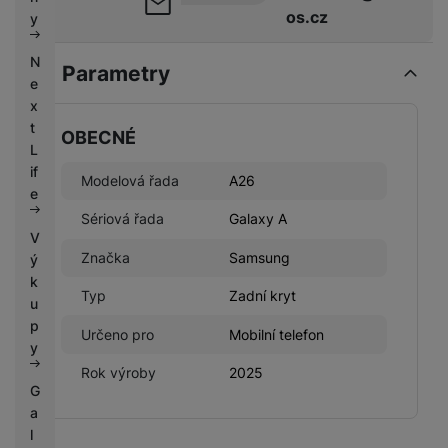
k
e
os.cz
y
y
N
Parametry
e
x
t
OBECNÉ
L
if
Modelová řada
A26
e
Sériová řada
Galaxy A
V
Značka
Samsung
ý
k
Typ
Zadní kryt
u
p
Určeno pro
Mobilní telefon
y
Rok výroby
2025
G
a
l