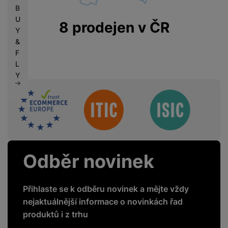
B
U
8 prodejen v ČR
Y
&
F
L
Y
Sdružení
Odběr novinek
Přihlaste se k odběru novinek a mějte vždy
nejaktuálnější informace o novinkách řad
produktů i z trhu