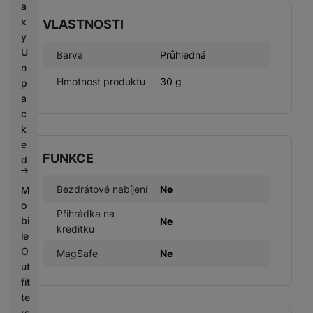
a
x
VLASTNOSTI
y
U
Barva
Průhledná
n
Hmotnost produktu
30 g
p
a
c
k
e
FUNKCE
d
Bezdrátové nabíjení
Ne
M
o
Přihrádka na
bi
Ne
kreditku
le
O
MagSafe
Ne
ut
fit
te
rs