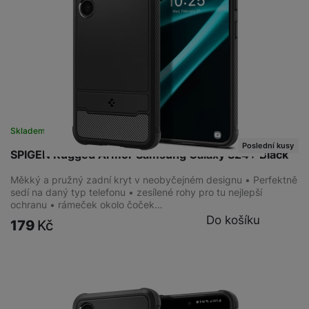
Skladem na prodejně
na 2 prodejnách
Poslední kusy
SPIGEN Rugged Armor Samsung Galaxy S24+ Black
Měkký a pružný zadní kryt v neobyčejném designu • Perfektně
sedí na daný typ telefonu • zesílené rohy pro tu nejlepší
ochranu • rámeček okolo čoček…
Do košíku
179
Kč