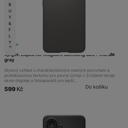
B
U
Y
&
F
L
Y
Skladem
Spigen Liquid Air MagSafe Samsung S26+ marble
gray
Stylový vzhled s charakteristickým matným povrchem a
protiskluzovou texturou pro pevný úchop • Zvýšené okraje
okolo displeje a fotoaparátů pro lepší…
Do košíku
599
Kč