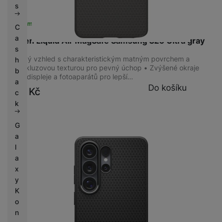
s
Skladem
na 1 prodejně
C
a
Spigen Liquid Air MagSafe Samsung S26 Ultra gray
s
Stylový vzhled s charakteristickým matným povrchem a
h
protiskluzovou texturou pro pevný úchop • Zvýšené okraje
b
okolo displeje a fotoaparátů pro lepší…
a
Do košíku
599
Kč
c
k
G
a
l
a
x
y
K
o
n