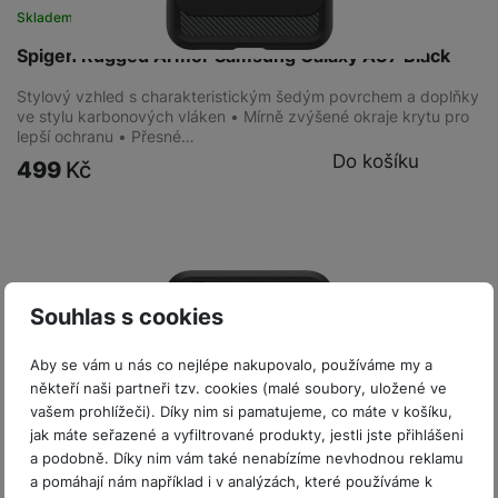
Skladem
Spigen Rugged Armor Samsung Galaxy A37 Black
Stylový vzhled s charakteristickým šedým povrchem a doplňky
ve stylu karbonových vláken • Mírně zvýšené okraje krytu pro
lepší ochranu • Přesné…
Do košíku
499
Kč
Souhlas s cookies
Aby se vám u nás co nejlépe nakupovalo, používáme my a
někteří naši partneři tzv. cookies (malé soubory, uložené ve
vašem prohlížeči). Díky nim si pamatujeme, co máte v košíku,
jak máte seřazené a vyfiltrované produkty, jestli jste přihlášeni
a podobně. Díky nim vám také nenabízíme nevhodnou reklamu
a pomáhají nám například i v analýzách, které používáme k