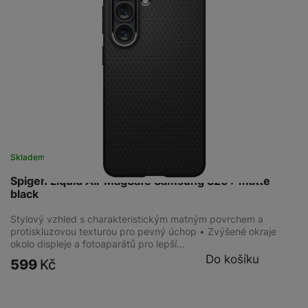
Skladem
Spigen Liquid Air MagSafe Samsung S26+ matte
black
Stylový vzhled s charakteristickým matným povrchem a
protiskluzovou texturou pro pevný úchop • Zvýšené okraje
okolo displeje a fotoaparátů pro lepší…
Do košíku
599
Kč