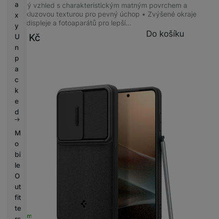
a
Stylový vzhled s charakteristickým matným povrchem a
protiskluzovou texturou pro pevný úchop • Zvýšené okraje
x
okolo displeje a fotoaparátů pro lepší…
y
Do košíku
899
Kč
U
n
p
a
c
k
e
d
M
o
bi
le
O
ut
fit
te
Skladem na prodejně
na 2 prodejnách
rs