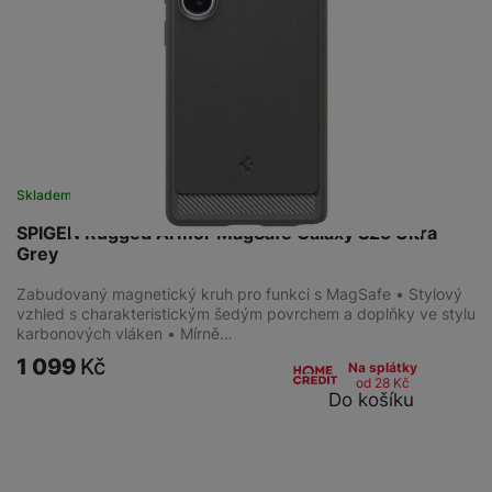
Skladem
na 1 prodejně
SPIGEN Rugged Armor MagSafe Galaxy S25 Ultra
Grey
Zabudovaný magnetický kruh pro funkci s MagSafe • Stylový
vzhled s charakteristickým šedým povrchem a doplňky ve stylu
karbonových vláken • Mírně…
1 099
Kč
Na splátky
od 28
Kč
Do košíku