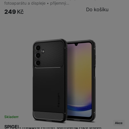
fotoaparátu a displeje • příjemný…
Do košíku
249
Kč
Skladem
Akce
SPIGEN Rugged Armor Samsung A25 Black