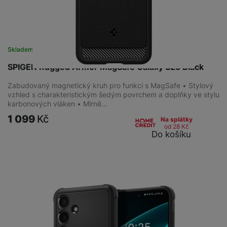
Skladem na prodejně
na 1 prodejně
SPIGEN Rugged Armor MagSafe Galaxy S25 Black
Zabudovaný magnetický kruh pro funkci s MagSafe • Stylový
vzhled s charakteristickým šedým povrchem a doplňky ve stylu
karbonových vláken • Mírně…
1 099
Kč
Na splátky
od 28
Kč
Do košíku