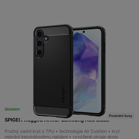
Skladem
na 2 prodejnách
Poslední kusy
SPIGEN Rugged Armor Samsung A55 Black
Pružný zadní kryt z TPU • technologie Air Cushion • kryt
nebrání bezdrátovému nabíjení • vyvýšené okraje okolo