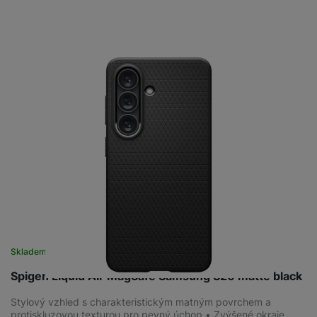
Skladem
na 1 prodejně
Spigen Liquid Air MagSafe Samsung S26 matte black
Stylový vzhled s charakteristickým matným povrchem a
protiskluzovou texturou pro pevný úchop • Zvýšené okraje