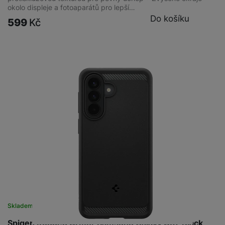
okolo displeje a fotoaparátů pro lepší…
Do košíku
599
Kč
Skladem na prodejně
na 1 prodejně
Spigen Rugged Armor Samsung Galaxy A57 Black