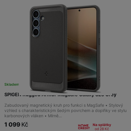
Skladem
na 2 prodejnách
SPIGEN Rugged Armor MagSafe Galaxy S25 Grey
Zabudovaný magnetický kruh pro funkci s MagSafe • Stylový
vzhled s charakteristickým šedým povrchem a doplňky ve stylu
karbonových vláken • Mírně…
1 099
Kč
Na splátky
od 28
Kč