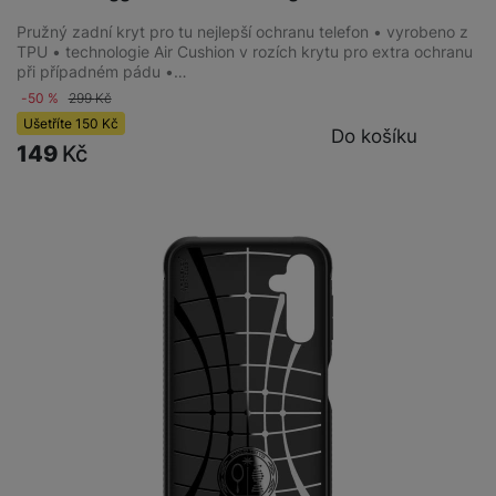
Pružný zadní kryt pro tu nejlepší ochranu telefon • vyrobeno z
TPU • technologie Air Cushion v rozích krytu pro extra ochranu
při případném pádu •…
-50 %
299
Kč
Ušetříte
150
Kč
Do košíku
149
Kč