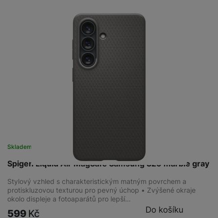
Skladem
na 1 prodejně
Spigen Liquid Air MagSafe Samsung S26 marble gray
Stylový vzhled s charakteristickým matným povrchem a
protiskluzovou texturou pro pevný úchop • Zvýšené okraje
okolo displeje a fotoaparátů pro lepší…
Do košíku
599
Kč