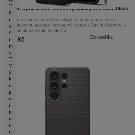
Spigen Optik Armor Samsung Galaxy S26 Ultra black
P
Stylový vzhled s charakteristickým matným povrchem a
r
protiskluzovou texturou pro pevný úchop • Zavírání kamery •
o
Zvýšené okraje okolo displeje a…
fi
Do košíku
599
Kč
r
m
y
V
ý
k
u
p
n
í
b
o
n
u