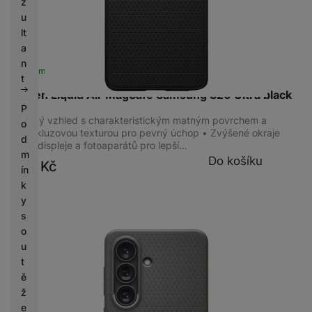
z
u
lt
a
n
Skladem
na 1 prodejně
t
Spigen Liquid Air MagSafe Samsung S26 Ultra black
P
Stylový vzhled s charakteristickým matným povrchem a
o
protiskluzovou texturou pro pevný úchop • Zvýšené okraje
d
okolo displeje a fotoaparátů pro lepší…
m
Do košíku
599
Kč
ín
k
y
s
o
u
t
ě
ž
e