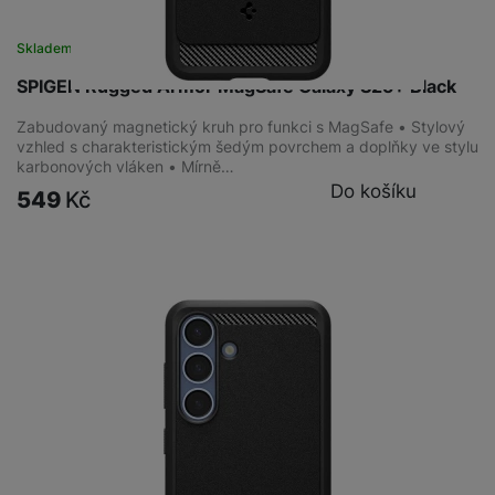
Skladem
na 1 prodejně
SPIGEN Rugged Armor MagSafe Galaxy S25+ Black
Zabudovaný magnetický kruh pro funkci s MagSafe • Stylový
vzhled s charakteristickým šedým povrchem a doplňky ve stylu
karbonových vláken • Mírně…
Do košíku
549
Kč