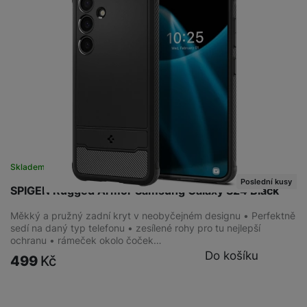
Skladem na prodejně
na 2 prodejnách
Poslední kusy
SPIGEN Rugged Armor Samsung Galaxy S24 Black
Měkký a pružný zadní kryt v neobyčejném designu • Perfektně
sedí na daný typ telefonu • zesílené rohy pro tu nejlepší
ochranu • rámeček okolo čoček…
Do košíku
499
Kč