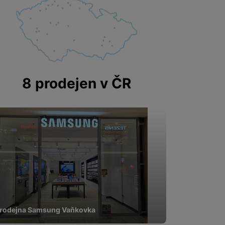
pomocí určujeme počet
 zpracováváme souhrnně a
8 prodejen v ČR
 obsahy nebo reklamy jak
rodejna Samsung Vaňkovka