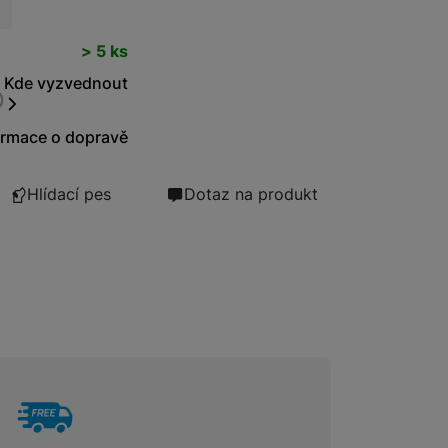
t
Bezdrátové nabíječky
> 5 ks
Kde vyzvednout
Powerbanky
ormace o dopravě
Hlídací pes
Dotaz na produkt