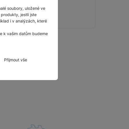
malé soubory, uložené ve
rodukty, jestli jste
lad i v analýzách, které
, že k vašim datům budeme
Přijmout vše
zbytné funkce.
hli spojit např. pomocí
tovat vaše nastavení,
bně.