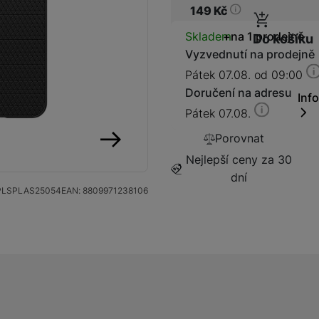
149
Kč
Dostupnos
Skladem
na 1 prodejně
Do košíku
Vyzvednutí na prodejně
Pátek 07.08. od 09:00
Kabely a redukce
Redukce
Doručení na adresu
Inf
Pátek 07.08.
Kabely
Porovnat
Nejlepší ceny za 30
následující
dní
Flash disky a SSD disky
SSD disk
PLSPLAS25054
EAN:
8809971238106