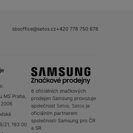
sbsoffice@setos.cz
+420 778 750 678
je
o.
8 oficiálních značkových
u MS Praha,
prodejen Samsung provozuje
 12006
společnost
Setos
.
Setos
je
oficiálním partnerem
odská
společnosti Samsung pro ČR
/21, 193 00
a SR.