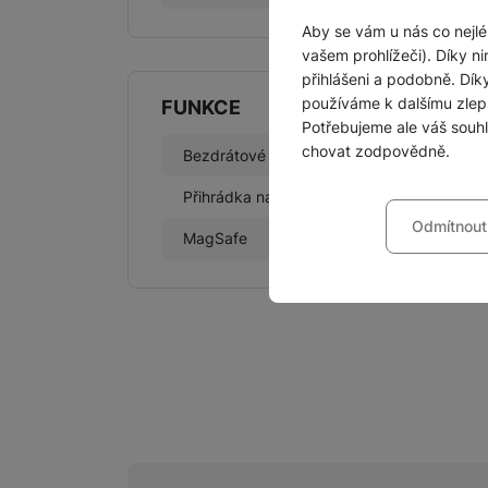
Aby se vám u nás co nejlé
vašem prohlížeči). Díky ni
přihlášeni a podobně. Dí
používáme k dalšímu zlep
FUNKCE
Potřebujeme ale váš souh
chovat zodpovědně.
Bezdrátové nabíjení
Ano
Nastavení souhla
Přihrádka na kreditku
Ne
Odmítnout
Technické
Technické
-
bez těchto c
MagSafe
Ne
VŽDY AKTIVNÍ
Technické cookies umožňu
Preferenční a roz
Preferenční a rozšířené 
chatu
.
Povoleno
Díky těmto cookies vám p
Analytické
Analytické
-
abychom vědě
mohou vám pomoci s vyplň