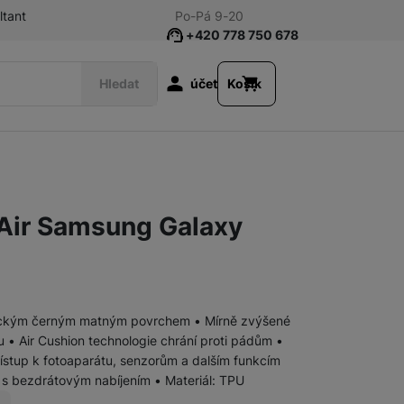
ltant
Po-Pá 9-20
+420 778 750 678
Uživatelská s
Hledat
účet
Košík
Příslušenství k tabletům
Fólie a tvrzená skla
 Air Samsung Galaxy
Klávesnice
Pouzdra a obaly
stickým černým matným povrchem • Mírně zvýšené
Nabíječky
u • Air Cushion technologie chrání proti pádům •
Síťové nabíječky
řístup k fotoaparátu, senzorům a dalším funkcím
í s bezdrátovým nabíjením • Materiál: TPU
Nabíječky k chytrým hodinkám