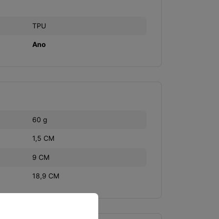
TPU
Ano
60 g
1,5 CM
9 CM
18,9 CM