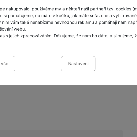
Obsah balení
pe nakupovalo, používáme my a někteří naši partneři tzv. cookies (
m si pamatujeme, co máte v košíku, jak máte seřazené a vyfiltrované p
ochranný kryt
ky nim vám také nenabízíme nevhodnou reklamu a pomáhají nám napřík
šování webu.
las s jejich zpracováváním. Děkujeme, že nám ho dáte, a slibujeme
sů s kategoriemi cookies
 vše
Nastavení
ookies náš web nebude fungovat
.
jí váš průchod nákupním košíkem, porovnávání produktů a další ne
šířené funkce
funkce
-
abyste nemuseli vše nastavovat znovu a abyste se s námi mo
ráci s naším webem dokážeme ještě zpříjemnit. Dokážeme si zapama
li, jak se na webu chováte, a mohli náš web dále zlepšovat
.
ováním formulářů, umožní nám zobrazit služby jako je chat a podo