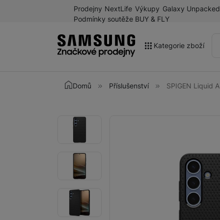
Prodejny
NextLife
Výkupy
Galaxy Unpacked
Podmínky soutěže BUY & FLY
Kategorie zboží
Akce
Domů
Příslušenství
SPIGEN Liquid A
Výprodej
Galaxy Z Fold8 a další
Fotografie
Fotografie
novinky léta 2026
Mobilní telefony
Chytré hodinky
Tablety
Sluchátka
Galaxy Ring