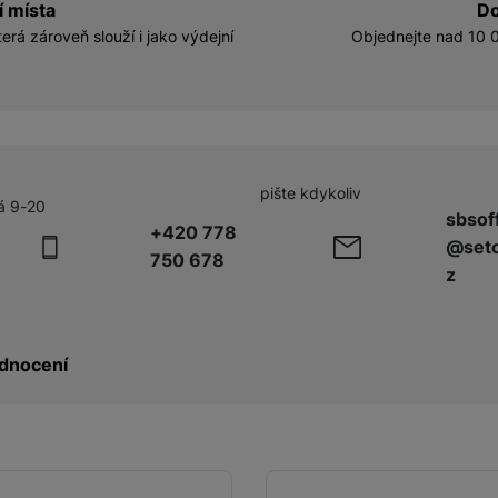
í místa
Do
erá zároveň slouží i jako výdejní
Objednejte nad 10 0
pište kdykoliv
á 9-20
sbsof
+420 778
@seto
750 678
z
dnocení