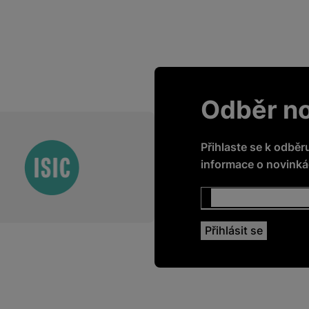
Odběr n
Přihlaste se k odběr
informace o novinkác