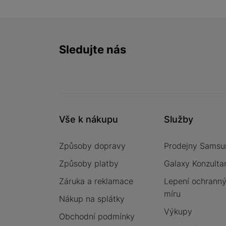
Sledujte nás
Facebook
Instagram
YouTube
Vše k nákupu
Služby
Způsoby dopravy
Prodejny Samsu
Způsoby platby
Galaxy Konzulta
Záruka a reklamace
Lepení ochrannýc
míru
Nákup na splátky
Výkupy
Obchodní podmínky