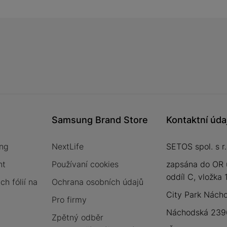
Samsung Brand Store
Kontaktní úda
ng
NextLife
SETOS spol. s r.
nt
Používaní cookies
zapsána do OR 
oddíl C, vložka
h fólií na
Ochrana osobních údajů
City Park Nách
Pro firmy
Náchodská 2396
Zpětný odběr