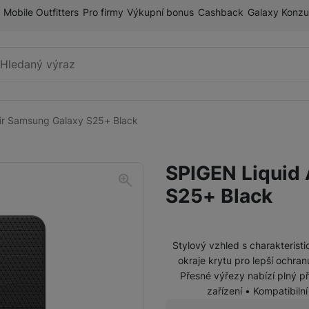
Mobile Outfitters
Pro firmy
Výkupní bonus
Cashback
Galaxy Konzu
Vyhledávání
ir Samsung Galaxy S25+ Black
Příslušenství k mobilnímu
Pouzdra a kryty
telefonu
SPIGEN Liquid
Fólie a tvrzená skla
S25+ Black
Paměťové karty
Držáky
Stylový vzhled s charakteri
Příslušenství k chytrým
okraje krytu pro lepší ochran
Nabíječky k chytrým hodinkám
hodinkám
Přesné výřezy nabízí plný p
zařízení • Kompatibiln
Řemínky