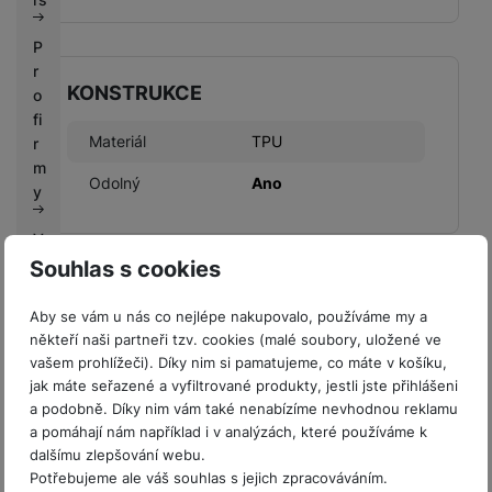
P
r
KONSTRUKCE
o
fi
Materiál
TPU
r
m
Odolný
Ano
y
V
ý
Souhlas s cookies
k
BALENÍ
u
Aby se vám u nás co nejlépe nakupovalo, používáme my a
p
někteří naši partneři tzv. cookies (malé soubory, uložené ve
Hmotnost balení
60 g
n
vašem prohlížeči). Díky nim si pamatujeme, co máte v košíku,
í
jak máte seřazené a vyfiltrované produkty, jestli jste přihlášeni
Délka balení
1,5 CM
b
a podobně. Díky nim vám také nenabízíme nevhodnou reklamu
a pomáhají nám například i v analýzách, které používáme k
o
Šířka balení
9 CM
dalšímu zlepšování webu.
n
Potřebujeme ale váš souhlas s jejich zpracováváním.
Výška balení
18,9 CM
u