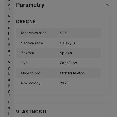
k
Parametry
e
y
y
N
OBECNÉ
e
x
Modelová řada
S25+
t
L
Sériová řada
Galaxy S
if
e
Značka
Spigen
V
Typ
Zadní kryt
ý
Určeno pro
Mobilní telefon
k
u
Rok výroby
2025
p
y
G
a
VLASTNOSTI
l