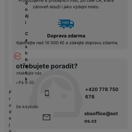
Provozujeme 8 prodejních míst, po celé ČR, která
á
P
y
d
zároveň slouží i jako výdejní místo.
cí
ří
a
n
B
s
s
S
ěj
e
p
l
S
i
z
o
u
D
d
tř
š
C
d
Doprava zdarma
r
e
e
a
i
Objednejte nad 10 000 Kč a získejte dopravu zdarma.
á
bi
n
s
s
t
č
s
h
k
o
e
t
b
y
v
Potřebujete poradit?
v
a
é
C
í
c
Kontaktujte nás
S
n
h
p
k
S
a
Po-Pá 9-20
y
r
D
b
+420 778 750
tr
o
P
d
íj
é
678
l
r
is
e
h
e
o
k
pište kdykoliv
č
o
d
d
sbsoffice@set
k
d
n
e
os.cz
y
i
i
j
n
c
n