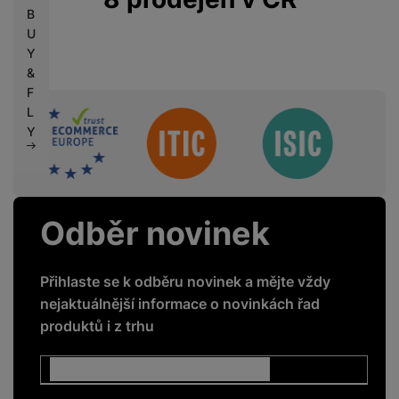
B
U
Y
&
F
L
Sdružení
Y
Odběr novinek
Přihlaste se k odběru novinek a mějte vždy
nejaktuálnější informace o novinkách řad
produktů i z trhu