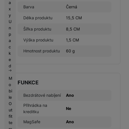
a
Barva
Černá
x
y
Délka produktu
15,5 CM
U
n
Šířka produktu
8,5 CM
p
Výška produktu
1,5 CM
a
c
Hmotnost produktu
60 g
k
e
d
M
FUNKCE
o
bi
Bezdrátové nabíjení
Ano
le
O
Přihrádka na
Ne
ut
kreditku
fit
MagSafe
Ano
te
rs