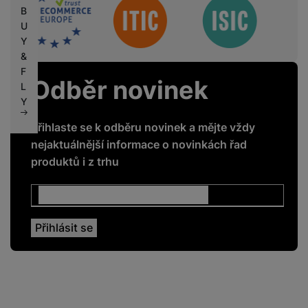
Sdružení
B
U
Y
&
F
Odběr novinek
L
Y
Přihlaste se k odběru novinek a mějte vždy
nejaktuálnější informace o novinkách řad
produktů i z trhu