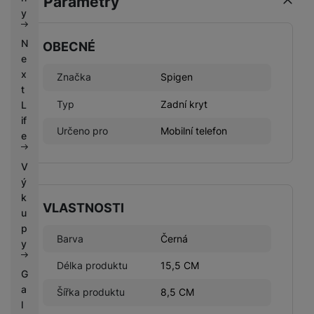
Parametry
k
e
y
y
N
OBECNÉ
e
x
Značka
Spigen
t
Typ
Zadní kryt
L
if
Určeno pro
Mobilní telefon
e
V
ý
k
VLASTNOSTI
u
p
Barva
Černá
y
Délka produktu
15,5 CM
G
a
Šířka produktu
8,5 CM
l