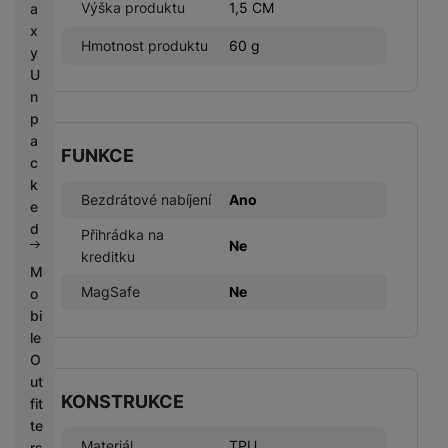
Výška produktu
1,5 CM
a
x
Hmotnost produktu
60 g
y
U
n
p
a
FUNKCE
c
k
Bezdrátové nabíjení
Ano
e
d
Přihrádka na
Ne
kreditku
M
MagSafe
Ne
o
bi
le
O
ut
KONSTRUKCE
fit
te
Materiál
TPU
rs