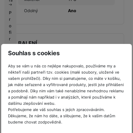
Odolný
Ano
P
r
o
fi
r
BALENÍ
m
y
Souhlas s cookies
Hmotnost balení
60 g
V
Aby se vám u nás co nejlépe nakupovalo, používáme my a
Délka balení
1,5 CM
ý
někteří naši partneři tzv. cookies (malé soubory, uložené ve
k
vašem prohlížeči). Díky nim si pamatujeme, co máte v košíku,
Šířka balení
9 CM
u
jak máte seřazené a vyfiltrované produkty, jestli jste přihlášeni
Výška balení
18,9 CM
p
a podobně. Díky nim vám také nenabízíme nevhodnou reklamu
n
a pomáhají nám například i v analýzách, které používáme k
dalšímu zlepšování webu.
í
Potřebujeme ale váš souhlas s jejich zpracováváním.
b
Děkujeme, že nám ho dáte, a slibujeme, že k vašim datům
o
budeme chovat zodpovědně.
Obsah balení
n
u