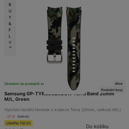
B
U
Y
&
F
L
Y
Akce
Skladem na prodejně
na 2 prodejnách
Poslední kusy
Samsung GP-TYR890BRBGW Terra Band 20mm
M/L, Green
Hybridní textilní řemínek z kolekce Terra (20mm, velikost M/L)
-27 %
549
Kč
Ušetříte
150
Kč
Do košíku