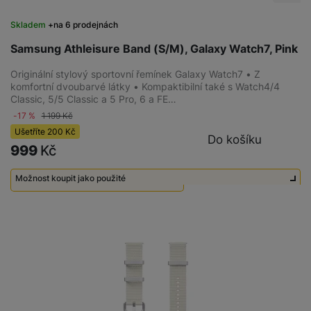
Skladem
na 6 prodejnách
Samsung Athleisure Band (S/M), Galaxy Watch7, Pink
Originální stylový sportovní řemínek Galaxy Watch7 • Z
komfortní dvoubarvé látky • Kompaktibilní také s Watch4/4
Classic, 5/5 Classic a 5 Pro, 6 a FE…
-17 %
1 199
Kč
Ušetříte
200
Kč
Do košíku
999
Kč
Možnost koupit jako použité
Použité - Zánovní - jako nové
550
Kč