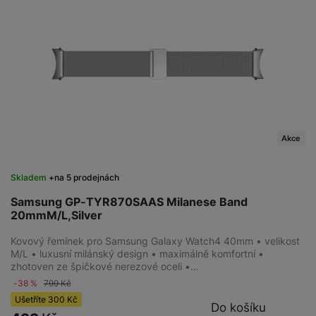
Akce
Skladem
na 5 prodejnách
Samsung GP-TYR870SAAS Milanese Band
20mmM/L,Silver
Kovový řemínek pro Samsung Galaxy Watch4 40mm • velikost
M/L • luxusní milánský design • maximálně komfortní •
zhotoven ze špičkové nerezové oceli •…
-38 %
799
Kč
Ušetříte
300
Kč
Do košíku