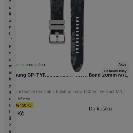
z
u
lt
a
n
t
P
o
d
Akce
Skladem na prodejně
na 3 prodejnách
m
Poslední kusy
ín
Samsung GP-TYR890BRBJW Terra Band 20mm M/L,
k
Grey
y
Hybridní textilní řemínek z kolekce Terra (20mm, velikost M/L)
s
o
-27 %
549
Kč
u
Ušetříte
150
Kč
Do košíku
t
399
Kč
ě
ž
e