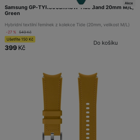
Akce
Samsung GP-TYR890BRAGW Tide Band 20mm M/L,
Green
Hybridní textilní řemínek z kolekce Tide (20mm, velikost M/L)
-27 %
549
Kč
Ušetříte
150
Kč
Do košíku
399
Kč