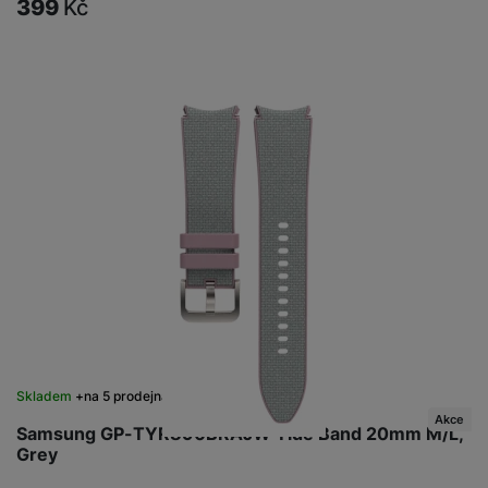
399
Kč
Skladem
na 5 prodejnách
Akce
Samsung GP-TYR890BRAJW Tide Band 20mm M/L,
Grey