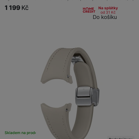
1 199
Kč
Na splátky
od 31
Kč
Do košíku
Skladem na prodejně
na 1 prodejně