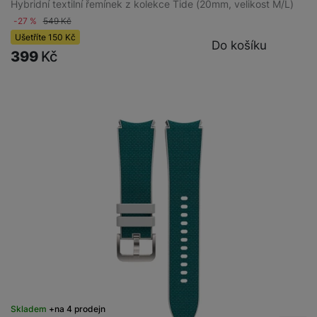
Hybridní textilní řemínek z kolekce Tide (20mm, velikost M/L)
-27 %
549
Kč
Ušetříte
150
Kč
Do košíku
399
Kč
Skladem
na 4 prodejnách