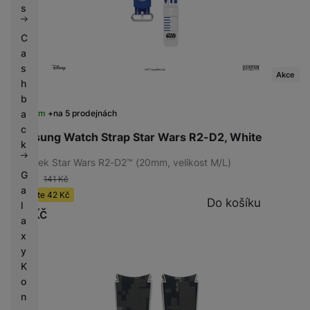
s
C
a
s
Akce
h
b
Skladem
na 5 prodejnách
a
c
Samsung Watch Strap Star Wars R2-D2, White
k
Řemínek Star Wars R2-D2™ (20mm, velikost M/L)
G
-30 %
141
Kč
a
Ušetříte
42
Kč
Do košíku
l
99
Kč
a
x
y
K
o
n