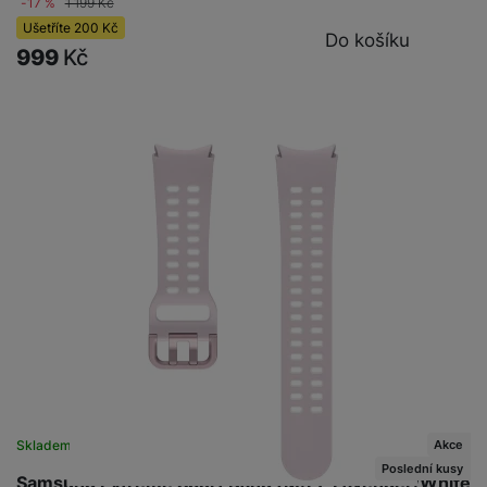
-17 %
1 199
Kč
Ušetříte
200
Kč
Do košíku
999
Kč
Akce
Skladem na prodejně
na 2 prodejnách
Poslední kusy
Samsung Extreme Sport Band (M/L), Lavender/White