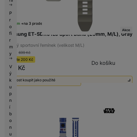
P
r
Skladem
na 3 prodejnách
o
Akce
fi
Samsung ET-SDR91LJ Sport Band (20mm, M/L), Gray
r
Odolný sportovní řemínek (velikost M/L)
m
-29 %
699
Kč
y
Ušetříte
200
Kč
Do košíku
V
499
Kč
ý
k
Možnost koupit jako použité
u
Použité - Zánovní - jako nové
490
Kč
p
n
í
b
o
n
u