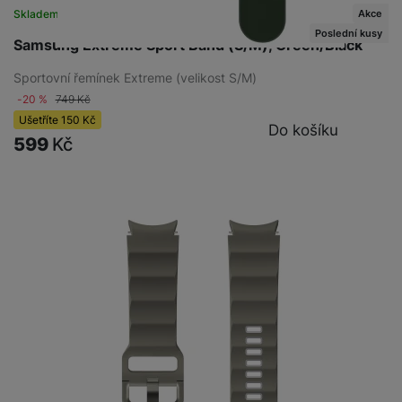
Akce
Skladem na prodejně
na 2 prodejnách
Poslední kusy
Samsung Extreme Sport Band (S/M), Green/Black
Sportovní řemínek Extreme (velikost S/M)
-20 %
749
Kč
Ušetříte
150
Kč
Do košíku
599
Kč