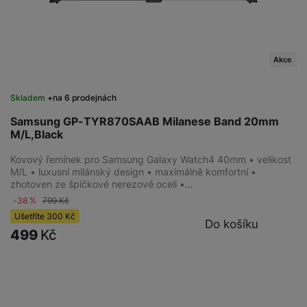
Akce
Skladem
na 6 prodejnách
Samsung GP-TYR870SAAB Milanese Band 20mm
M/L,Black
Kovový řemínek pro Samsung Galaxy Watch4 40mm • velikost
M/L • luxusní milánský design • maximálně komfortní •
zhotoven ze špičkové nerezové oceli •…
-38 %
799
Kč
Ušetříte
300
Kč
Do košíku
499
Kč