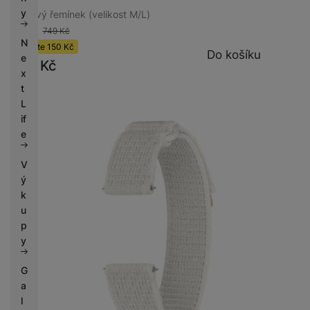
k
e
y
Látkový řemínek (velikost M/L)
y
-20 %
749
Kč
N
Ušetříte
150
Kč
Do košíku
e
599
Kč
x
t
L
if
e
V
ý
k
u
p
y
G
a
l