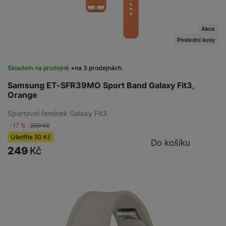
Akce
Poslední kusy
Skladem na prodejně
na 3 prodejnách
Samsung ET-SFR39MO Sport Band Galaxy Fit3,
Orange
Sportovní řemínek Galaxy Fit3
-17 %
299
Kč
Ušetříte
50
Kč
Do košíku
249
Kč