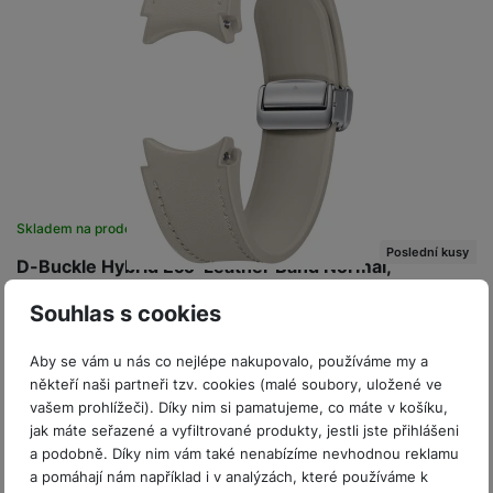
Skladem na prodejně
na 1 prodejně
Poslední kusy
D-Buckle Hybrid Eco-Leather Band Normal,
M/L,Etoup
Souhlas s cookies
Hybridní řemínek z eko kůže s překlápěcí sponou (velikost M/L)
1 199
Kč
Aby se vám u nás co nejlépe nakupovalo, používáme my a
Na splátky
od 31
Kč
někteří naši partneři tzv. cookies (malé soubory, uložené ve
Do košíku
vašem prohlížeči). Díky nim si pamatujeme, co máte v košíku,
jak máte seřazené a vyfiltrované produkty, jestli jste přihlášeni
a podobně. Díky nim vám také nenabízíme nevhodnou reklamu
a pomáhají nám například i v analýzách, které používáme k