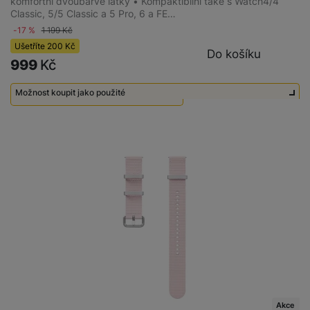
komfortní dvoubarvé látky • Kompaktibilní také s Watch4/4
Classic, 5/5 Classic a 5 Pro, 6 a FE…
-17 %
1 199
Kč
Ušetříte
200
Kč
Do košíku
999
Kč
Možnost koupit jako použité
Použité - Zánovní - jako nové
550
Kč
Akce