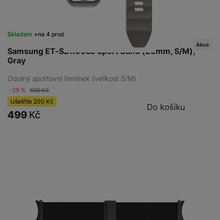
Skladem
na 4 prodejnách
Akce
Samsung ET-SDR90SJ Sport Band (20mm, S/M),
Gray
Odolný sportovní řemínek (velikost S/M)
-29 %
699
Kč
Ušetříte
200
Kč
Do košíku
499
Kč