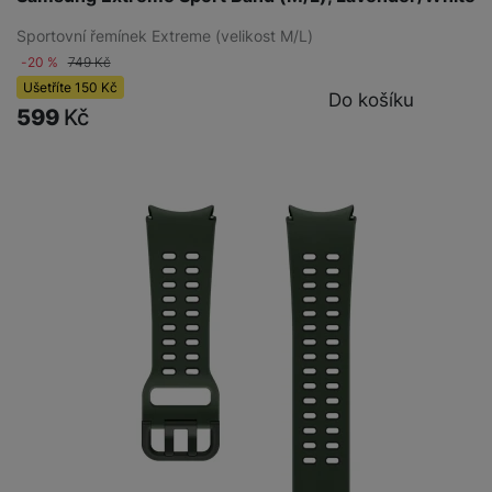
Sportovní řemínek Extreme (velikost M/L)
-20 %
749
Kč
Ušetříte
150
Kč
Do košíku
599
Kč