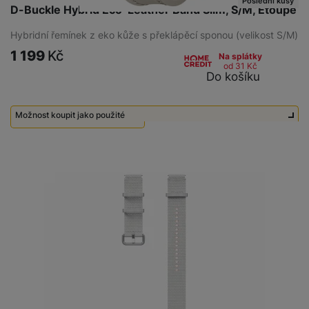
Poslední kusy
D-Buckle Hybrid Eco-Leather Band Slim, S/M, Etoupe
Hybridní řemínek z eko kůže s překlápěcí sponou (velikost S/M)
1 199
Kč
Na splátky
od 31
Kč
Do košíku
Možnost koupit jako použité
Použité - Nepoužité
500
Kč