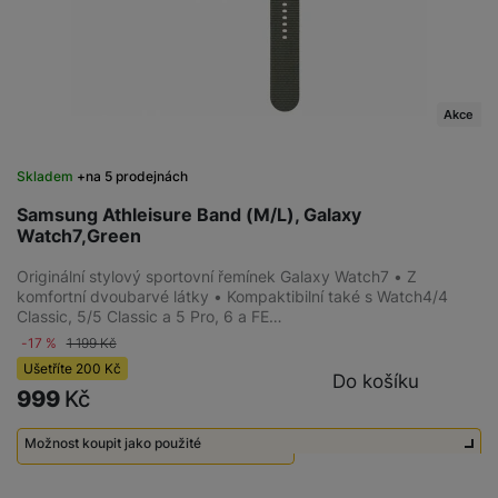
Akce
Skladem
na 5 prodejnách
Samsung Athleisure Band (M/L), Galaxy
Watch7,Green
Originální stylový sportovní řemínek Galaxy Watch7 • Z
komfortní dvoubarvé látky • Kompaktibilní také s Watch4/4
Classic, 5/5 Classic a 5 Pro, 6 a FE…
-17 %
1 199
Kč
Ušetříte
200
Kč
Do košíku
999
Kč
Možnost koupit jako použité
Použité - Zánovní - jako nové
550
Kč