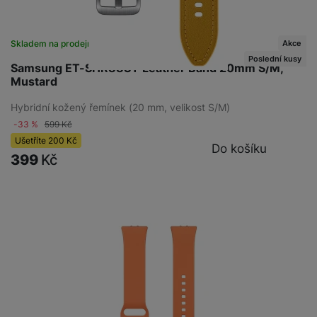
Akce
Skladem na prodejně
na 1 prodejně
Poslední kusy
Samsung ET-SHR88SY Leather Band 20mm S/M,
Mustard
Hybridní kožený řemínek (20 mm, velikost S/M)
-33 %
599
Kč
Ušetříte
200
Kč
Do košíku
399
Kč