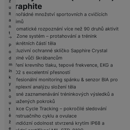
z
Graphite
u
lt
Mimořádné množství sportovních a cvičících
a
režimů
n
Automatické rozpoznání více než 90 druhů aktivit
t
HR Zone systém – protahování a trénink
konkrétních částí těla
P
Exkluzivní ochranné sklíčko Sapphire Crystal
o
odolné vůči škrábancům
d
m
Měření krevního tlaku, tepové frekvence, EKG a
ín
SpO2 s excelentní přesností
k
Profesionální monitoring spánku & senzor BIA pro
y
komplexní analýzu složení těla
s
Přesné zaznamenávání tréninkových výsledků a
o
dosažených pokroků
u
Funkce Cycle Tracking – pokročilé sledování
t
ě
menstruačního cyklu a ovulace
ž
Grandiózní odolnost stvrzená krytím IP68 a
e