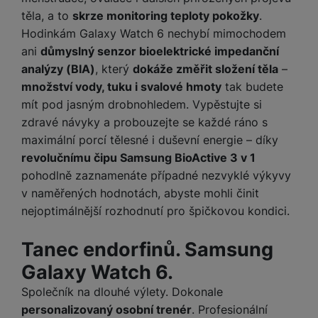
těla, a to
skrze monitoring teploty pokožky
.
Hodinkám Galaxy Watch 6 nechybí mimochodem
ani
důmyslný senzor bioelektrické impedanční
analýzy (BIA)
, který
dokáže změřit složení těla
–
množství vody, tuku i svalové hmoty
tak budete
mít pod jasným drobnohledem. Vypěstujte si
zdravé návyky a probouzejte se každé ráno s
maximální porcí tělesné i duševní energie – díky
revolučnímu čipu Samsung BioActive 3 v 1
pohodlně zaznamenáte případné nezvyklé výkyvy
v naměřených hodnotách, abyste mohli činit
nejoptimálnější rozhodnutí pro špičkovou kondici.
Tanec endorfinů. Samsung
Galaxy Watch 6.
Společník na dlouhé výlety. Dokonale
personalizovaný osobní trenér
. Profesionální