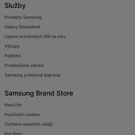
Služby
SPORTOVNÍ FUNKCE
Prodejny Samsung
Detekce zahájení
Ano
Galaxy Konzultant
aktivity
Lepení ochranných fólií na míru
Běh
Ano
Výkupy
Cyklistika
Ano
Pojištění
Fitness
Ano
Prodloužená záruka
Chůze
Ano
Samsung prémiová doprava
Jóga
Ano
Samsung Brand Store
Krokoměr
Ano
NextLife
Outdoor
Ano
Používaní cookies
Vystoupaná patra
Ano
Ochrana osobních údajů
Plavání
Ano
Pro firmy