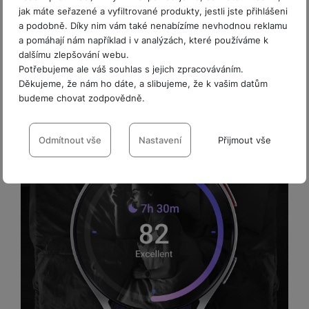
Watch 6.
jak máte seřazené a vyfiltrované produkty, jestli jste přihlášeni
a podobně. Díky nim vám také nenabízíme nevhodnou reklamu
a pomáhají nám například i v analýzách, které používáme k
dalšímu zlepšování webu.
Potřebujeme ale váš souhlas s jejich zpracováváním.
Děkujeme, že nám ho dáte, a slibujeme, že k vašim datům
budeme chovat zodpovědně.
Nastavení souhlasů s kategoriemi
cookies
Odmítnout vše
Nastavení
Přijmout vše
Technické
Technické
-
bez těchto cookies náš web nebude fungovat
.
VŽDY AKTIVNÍ
Technické cookies umožňují váš průchod nákupním košíkem,
Preferenční a rozšířené funkce
Preferenční a rozšířené funkce
-
abyste nemuseli vše
porovnávání produktů a další nezbytné funkce.
nastavovat znovu a abyste se s námi mohli spojit např. pomocí
chatu
.
Povoleno