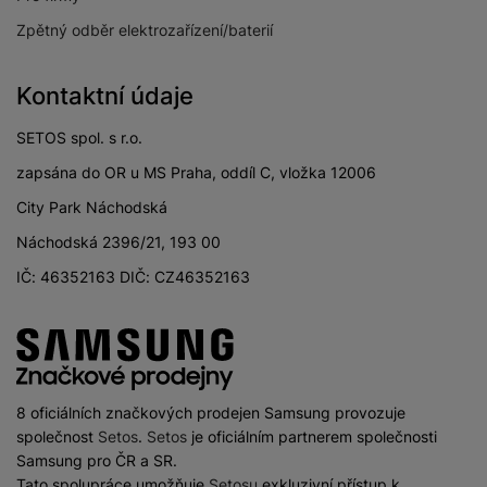
Zpětný odběr elektrozařízení/baterií
Virtuální trenér
Ano
Turistika
Ano
Kontaktní údaje
Veslování
Ano
SETOS spol. s r.o.
Záznam trasy
Ano
zapsána do OR u MS Praha, oddíl C, vložka 12006
City Park Náchodská
Náchodská 2396/21, 193 00
ŘEMÍNEK
IČ: 46352163 DIČ: CZ46352163
Barva řemínku
Černá
Materiál řemínku
Silikon
Vyměnitelný řemínek
Ano
8 oficiálních značkových prodejen Samsung provozuje
společnost
Setos
.
Setos
je oficiálním partnerem společnosti
Typ uchycení
One-click systém
Samsung pro ČR a SR.
Tato spolupráce umožňuje
Setosu
exkluzivní přístup k