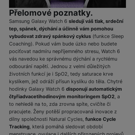
Díky těmto cookies vám práci s naším webem dokážeme ještě
Analytické
Analytické
-
abychom věděli, jak se na webu chováte, a mohli
zpříjemnit. Dokážeme si zapamatovat vaše nastavení, mohou
Přelomové poznatky.
náš web dále zlepšovat
.
vám pomoci s vyplňováním formulářů, umožní nám zobrazit
Samsung Galaxy Watch 6
sledují váš tlak, srdeční
Povoleno
služby jako je chat a podobně.
tep, spánek, dýchání a účinně vám pomohou
vybudovat zdravý spánkový cyklus
(funkce Sleep
Tyto cookies nám umožňují měření výkonu našeho webu i
Coaching). Pokud vám bude úzko nebo budete
Marketingové
Marketingové
-
abychom vás neobtěžovali nevhodnou
našich reklamních kampaní. Jejich pomocí určujeme počet
pociťovat nadmíru nepříjemného stresu, Watch 6
reklamou
.
návštěv a zdroje návštěv našich internetových stránek. Data
Povoleno
vás navedou ke správnému dýchání a rychlému
získaná pomocí těchto cookies zpracováváme souhrnně a
anonymně, takže nejsme schopni identifikovat konkrétní
odbourání napětí. Jednou z velmi důležitých
uživatele našeho webu.
životních funkcí je i SpO2, tedy saturace krve
Marketingové cookies používáme my nebo naši partneři,
kyslíkem, jež odráží přísun kyslíku do těla. Chytré
abychom vám mohli zobrazit vhodné obsahy nebo reklamy jak
na našich stránkách, tak na stránkách třetích stran.
hodinky Galaxy Watch 6
disponují automatickým
čtyřiadvacetihodinovým monitoringem SpO2
, a
to nehledě na to, zda zrovna spíte, cvičíte či
pracujete. Ženy potěší propracovaná inovace z
dílny společnosti Natural Cycles,
funkce Cycle
Tracking
, která pomáhá sledovat období
menstruace, ovulace i dalších přirozených projevů