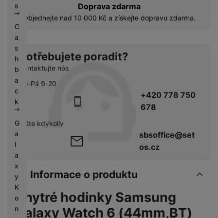
s
Doprava zdarma
Objednejte nad 10 000 Kč a získejte dopravu zdarma.
C
a
s
Potřebujete poradit?
h
Kontaktujte nás
b
a
Po-Pá 9-20
c
+420 778 750
k
678
G
pište kdykoliv
a
sbsoffice@set
l
os.cz
a
x
Informace o produktu
y
K
Chytré hodinky Samsung
o
n
Galaxy Watch 6 (44mm,BT)