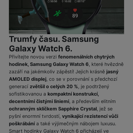
Trumfy času. Samsung
Galaxy Watch 6.
Přivítejte novou verzi
fenomenálních chytrých
hodinek, Samsung Galaxy Watch 6
, které hvězdně
zazáří na jakémkoliv zápěstí! Jejich krásně
jasný
AMOLED displej
, co se v porovnání s předchozí
generací
zvětšil o celých 20 %
, je podtržený
sofistikovanou a
kompaktní konstrukcí,
decentními čistými liniemi
, a především elitním
ochranným sklíčkem Sapphire Crystal
, jež se
pyšní enormní tvrdostí,
vynikající rezistencí vůči
poškrábání
a také výjimečným nábojem luxusu.
Smart hodinky Galaxy Watch 6 přicházejí ve