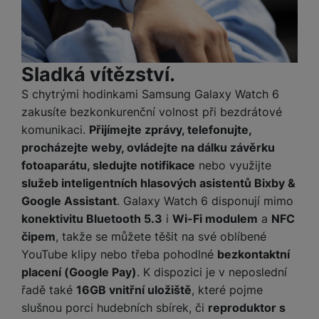
Sladká vítězství.
S chytrými hodinkami Samsung Galaxy Watch 6
zakusíte bezkonkurenční volnost při bezdrátové
komunikaci.
Přijímejte zprávy, telefonujte,
procházejte weby, ovládejte na dálku závěrku
fotoaparátu, sledujte notifikace
nebo využijte
služeb inteligentních hlasových asistentů Bixby &
Google Assistant
. Galaxy Watch 6 disponují mimo
konektivitu Bluetooth 5.3
i
Wi-Fi modulem
a
NFC
čipem
, takže se můžete těšit na své oblíbené
YouTube klipy nebo třeba pohodlné
bezkontaktní
placení (Google Pay)
. K dispozici je v neposlední
řadě také
16GB vnitřní uložiště
, které pojme
slušnou porci hudebních sbírek, či
reproduktor s