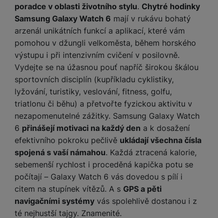
poradce v oblasti životního stylu
.
Chytré hodinky
Samsung Galaxy Watch 6
mají v rukávu bohatý
arzenál unikátních funkcí a aplikací, které vám
pomohou v džungli velkoměsta, během horského
výstupu i při intenzivním cvičení v posilovně.
Vydejte se na úžasnou pouť napříč širokou škálou
sportovních disciplín (kupříkladu cyklistiky,
lyžování, turistiky, veslování, fitness, golfu,
triatlonu či běhu) a přetvořte fyzickou aktivitu v
nezapomenutelné zážitky. Samsung Galaxy Watch
6
přinášejí motivaci na každý den
a k dosažení
efektivního pokroku pečlivě
ukládají všechna čísla
spojená s vaší námahou
. Každá ztracená kalorie,
sebemenší rychlost i proceděná kapička potu se
počítají – Galaxy Watch 6 vás dovedou s pílí i
citem na stupínek vítězů. A s
GPS a pěti
navigačními systémy
vás spolehlivě dostanou i z
té nejhustší tajgy. Znamenité.