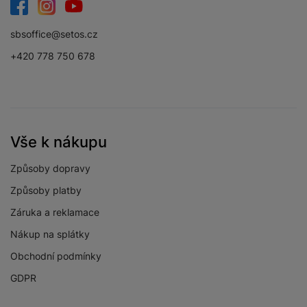
Typ displeje
Super AMOLED
Facebook
Instagram
YouTube
Velikost displeje
1,5 "
sbsoffice@setos.cz
+420 778 750 678
Tvar ciferníku
Kulatý
Průměr ciferníků
37,3 MM
Typ sklíčka
Safírové
Vše k nákupu
Způsoby dopravy
PROCESOR
Způsoby platby
Záruka a reklamace
Rychlost CPU
1,4 GHz
Nákup na splátky
Počet jader
2
Obchodní podmínky
procesoru
GDPR