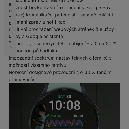
armádní certifikací MIL-STD-810G
B
Možnost bezkontaktního placení s Google Pay
U
Úžasný komunikační potenciál – snadné volání i
Y
přijímání zpráv a notifikací
&
Intuitivní procházení webových stránek & služby
F
Bixby a Google asistenta
L
Y
Technologie superrychlého nabíjení – z 0 na 50 %
za pouhou půlhodinku
Impozantní spektrum nastavitelných ciferníků s
možností vlastního motivu
Noblesní designové provedení s o 30 % tenčím
orámováním