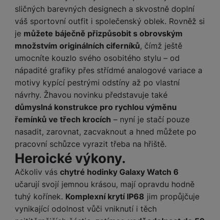
sličných barevných designech a skvostně doplní
váš sportovní outfit i společenský oblek. Rovněž si
je
můžete báječně přizpůsobit s obrovským
množstvím originálních ciferníků
, čímž ještě
umocníte kouzlo svého osobitého stylu – od
nápadité grafiky přes střídmé analogové variace a
motivy kypící pestrými odstíny až po vlastní
návrhy. Žhavou novinku představuje také
důmyslná konstrukce pro rychlou výměnu
řemínků ve třech krocích
– nyní je stačí pouze
nasadit, zarovnat, zacvaknout a hned můžete po
pracovní schůzce vyrazit třeba na hřiště.
Heroické výkony.
Ačkoliv vás
chytré hodinky Galaxy Watch 6
učarují svojí jemnou krásou, mají opravdu hodně
tuhý kořínek.
Komplexní krytí IP68
jim propůjčuje
vynikající odolnost vůči vniknutí i těch