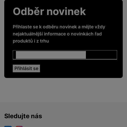
Odběr novinek
LTE
Ne
NFC
Ano
Přihlaste se k odběru novinek a mějte vždy
Mobilní aplikace
Ano
nejaktuálnější informace o novinkách řad
produktů i z trhu
Barometr
Ano
Gyroskop
Ano
Posílání notifikací
Ano
DISPLEJ
Dotykový
Ano
Sledujte nás
Rozlišení displeje
480 x 480