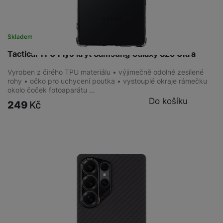
Skladem
na 2 prodejnách
Tactical TPU Plyo kryt Samsung Galaxy S25 Ultra
Vyroben z čirého TPU materiálu • výjimečně odolné zesílené
rohy • očko pro uchycení poutka • vystouplé okraje rámečku
okolo čoček fotoaparátu …
Do košíku
249
Kč