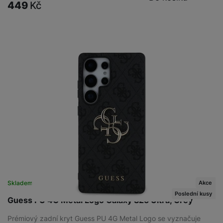
449
Kč
Akce
Skladem na prodejně
na 1 prodejně
Poslední kusy
Guess PU 4G Metal Logo Galaxy S25 Ultra, Grey
Prémiový zadní kryt Guess PU 4G Metal Logo se vyznačuje