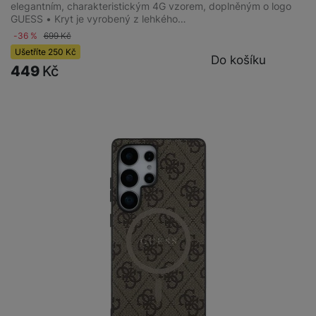
elegantním, charakteristickým 4G vzorem, doplněným o logo
GUESS • Kryt je vyrobený z lehkého…
-36 %
699
Kč
Ušetříte
250
Kč
Do košíku
449
Kč