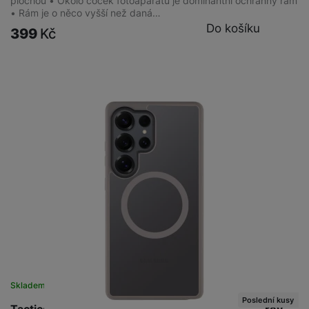
plochou • Okolo čoček fotoaparátu je dominantní ochranný rám
• Rám je o něco vyšší než daná…
Do košíku
399
Kč
Skladem na prodejně
na 2 prodejnách
Poslední kusy
Tactical MagForce Hyperstealth Galaxy S25U, Grey