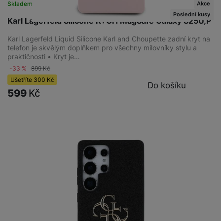
Akce
Skladem na prodejně
na 1 prodejně
Poslední kusy
Karl Lagerfeld Silicone K+CH MagSafe Galaxy S25U,P
Karl Lagerfeld Liquid Silicone Karl and Choupette zadní kryt na
telefon je skvělým doplňkem pro všechny milovníky stylu a
praktičnosti • Kryt je…
-33 %
899
Kč
Ušetříte
300
Kč
Do košíku
599
Kč