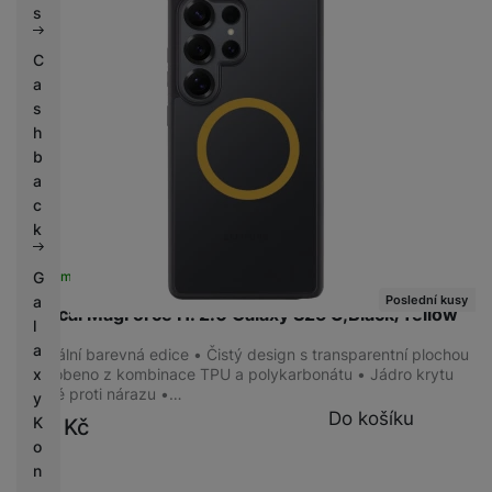
s
C
a
s
h
b
a
c
k
G
Skladem na prodejně
na 1 prodejně
a
Poslední kusy
Tactical MagForce H. 2.0 Galaxy S25 U,Black/Yellow
l
a
Speciální barevná edice • Čistý design s transparentní plochou
x
• Vyrobeno z kombinace TPU a polykarbonátu • Jádro krytu
odolné proti nárazu •…
y
Do košíku
K
399
Kč
o
n