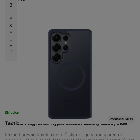
B
U
Y
&
F
L
Y
Skladem
Poslední kusy
Tactical MagForce Hyperstealth Galaxy S25U, Blue
Různé barevné kombinace • Čistý design s transparentní