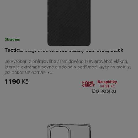
Skladem
na 4 prodejnách
Tactical MagForce Aramid Galaxy S25 Ultra, Black
Je vyroben z prémiového aramidového (kevlarového) vlákna,
které je extrémně pevné a odolné a patří mezi kryty na mobily,
jež dokonale ochrání •…
1 190
Kč
Na splátky
od 31
Kč
Do košíku