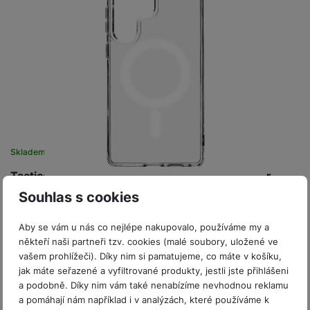
Skladem
na 2 prodejnách
Tactical MagForce kryt S. Galaxy S25 Ultra, Clear
Souhlas s cookies
• vyroben z čirého z kombinace PC/TPU • vestavěný silný
magnet pro Apple MagSafe příslušenství • odolný polykarbonát
na zadní straně • pružné TPU…
Aby se vám u nás co nejlépe nakupovalo, používáme my a
Do košíku
někteří naši partneři tzv. cookies (malé soubory, uložené ve
399
Kč
vašem prohlížeči). Díky nim si pamatujeme, co máte v košíku,
jak máte seřazené a vyfiltrované produkty, jestli jste přihlášeni
a podobně. Díky nim vám také nenabízíme nevhodnou reklamu
a pomáhají nám například i v analýzách, které používáme k