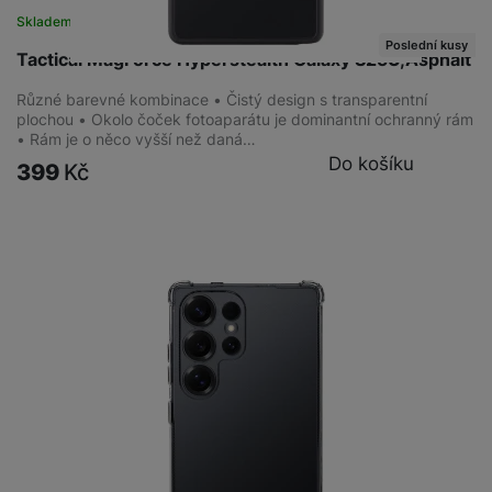
Skladem
na 3 prodejnách
Poslední kusy
Tactical MagForce Hyperstealth Galaxy S25U,Asphalt
Různé barevné kombinace • Čistý design s transparentní
plochou • Okolo čoček fotoaparátu je dominantní ochranný rám
• Rám je o něco vyšší než daná…
Do košíku
399
Kč