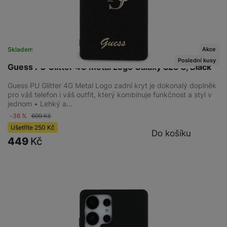
Akce
Skladem na prodejně
na 1 prodejně
Poslední kusy
Guess PU Glitter 4G Metal Logo Galaxy S25 U, Black
Guess PU Glitter 4G Metal Logo zadní kryt je dokonalý doplněk
pro váš telefon i váš outfit, který kombinuje funkčnost a styl v
jednom • Lehký a…
-36 %
699
Kč
Ušetříte
250
Kč
Do košíku
449
Kč