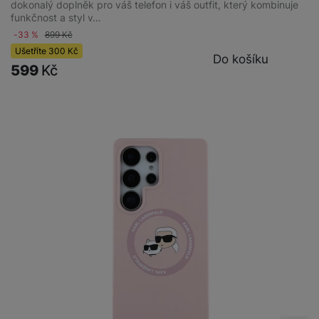
dokonalý doplněk pro váš telefon i váš outfit, který kombinuje
funkčnost a styl v…
-33 %
899
Kč
Ušetříte
300
Kč
Do košíku
599
Kč