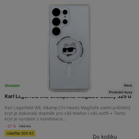
Akce
Skladem na prodejně
na 1 prodejně
Poslední kusy
Karl Lagerfeld IML Choupette MagSafe Galaxy S25 U
Karl Lagerfeld IML K&amp;CH Heads MagSafe zadní průhldný
kryt je dokonalý doplněk pro váš telefon i váš outfit • Tento
kryt je vyroben z kombinace…
-27 %
749
Kč
Ušetříte
200
Kč
Do košíku