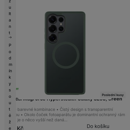
z
u
lt
a
n
t
P
o
d
m
ín
k
y
Skladem na prodejně
na 2 prodejnách
s
Poslední kusy
o
Tactical MagForce Hyperstealth Galaxy S25U, Green
u
t
Různé barevné kombinace • Čistý design s transparentní
plochou • Okolo čoček fotoaparátu je dominantní ochranný rám
ě
• Rám je o něco vyšší než daná…
ž
Do košíku
399
Kč
e