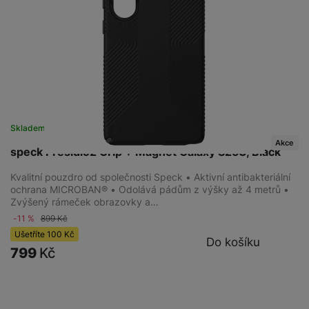
Skladem
na 6 prodejnách
Akce
speck Presidio2 Grip + Magnet Galaxy S25U, Black
Kvalitní pouzdro od společnosti Speck • Aktivní antibakteriální
ochrana MICROBAN® • Odolává pádům z výšky až 4 metrů •
Zvýšený rámeček obrazovky a…
-11 %
899
Kč
Ušetříte
100
Kč
Do košíku
799
Kč