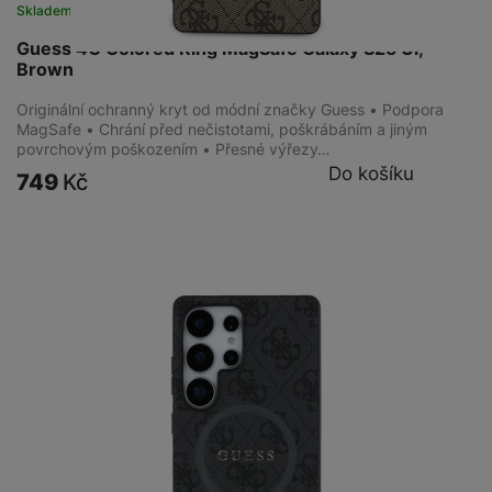
Skladem
na 1 prodejně
Guess 4G Colored Ring MagSafe Galaxy S25 Ul,
Brown
Originální ochranný kryt od módní značky Guess • Podpora
MagSafe • Chrání před nečistotami, poškrábáním a jiným
povrchovým poškozením • Přesné výřezy…
Do košíku
749
Kč