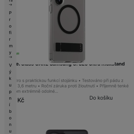
P
ÚČEL
r
o
K mobilnímu telefonu
(
1
)
fi
r
m
y
KONEKTIVITA
Skladem
na 6 prodejnách
PanzerGlass CARE Samsung G. S25 Ultra Kickstand
USB-A
(
2
)
V
QI
ý
3,5 mm jack
(
1
)
k
USB-C
(
9
)
Pouzdro s praktickou funkcí stojánku • Testováno při pádu z
u
výšky 3,6 metru • Roční záruka proti žloutnutí • Příjemně tenké
a přitom extrémně odolné…
p
Do košíku
n
999
Kč
KONSTRUKCE
í
b
Odolný
(
18
)
o
n
u