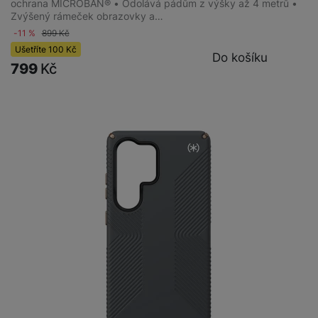
ochrana MICROBAN® • Odolává pádům z výšky až 4 metrů •
Zvýšený rámeček obrazovky a…
-11 %
899
Kč
Ušetříte
100
Kč
Do košíku
799
Kč