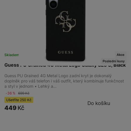
Akce
Skladem na prodejně
na 1 prodejně
Poslední kusy
Guess PU Grained 4G Metal Logo Galaxy S25 U, Black
Guess PU Grained 4G Metal Logo zadní kryt je dokonalý
doplněk pro váš telefon i váš outfit, který kombinuje funkčnost
a styl v jednom • Lehký a…
-36 %
699
Kč
Ušetříte
250
Kč
Do košíku
449
Kč