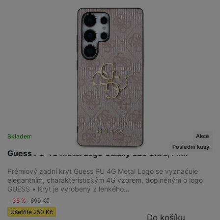
Akce
Skladem na prodejně
na 1 prodejně
Poslední kusy
Guess PU 4G Metal Logo Galaxy S25 Ultra, Pink
Prémiový zadní kryt Guess PU 4G Metal Logo se vyznačuje
elegantním, charakteristickým 4G vzorem, doplněným o logo
GUESS • Kryt je vyrobený z lehkého…
-36 %
699
Kč
Ušetříte
250
Kč
Do košíku