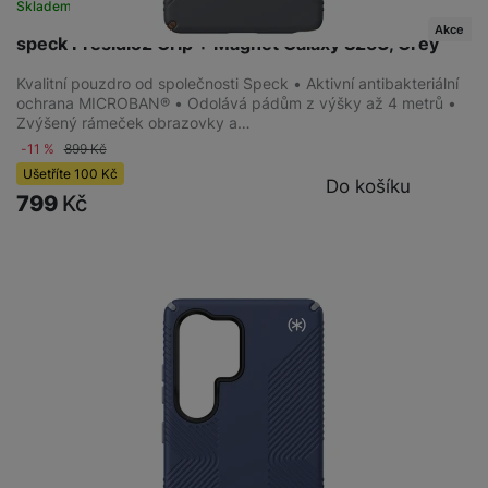
Skladem
na 4 prodejnách
Akce
speck Presidio2 Grip + Magnet Galaxy S25U, Grey
Kvalitní pouzdro od společnosti Speck • Aktivní antibakteriální
ochrana MICROBAN® • Odolává pádům z výšky až 4 metrů •
Zvýšený rámeček obrazovky a…
-11 %
899
Kč
Ušetříte
100
Kč
Do košíku
799
Kč