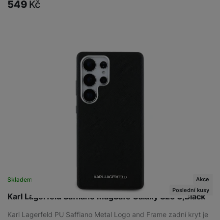
549
Kč
Akce
Skladem
na 1 prodejně
Poslední kusy
Karl Lagerfeld Saffiano MagSafe Galaxy S25 U,Black
Karl Lagerfeld PU Saffiano Metal Logo and Frame zadní kryt je