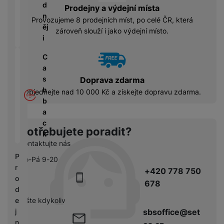
á
P
y
d
Prodejny a výdejní místa
cí
ří
a
n
B
Provozujeme 8 prodejních míst, po celé ČR, která
s
s
S
ěj
e
zároveň slouží i jako výdejní místo.
p
l
S
i
z
o
u
D
d
tř
š
C
d
r
e
e
a
i
á
bi
n
s
s
Doprava zdarma
t
č
s
h
k
Objednejte nad 10 000 Kč a získejte dopravu zdarma.
o
e
t
b
y
v
v
a
é
C
í
c
S
n
Potřebujete poradit?
h
p
k
S
a
y
Kontaktujte nás
r
D
b
tr
o
P
d
Po-Pá 9-20
íj
é
l
r
is
+420 778 750
e
h
e
o
k
č
678
o
d
d
k
d
n
pište kdykoliv
e
y
i
i
sbsoffice@set
j
n
c
n