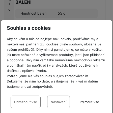
BALENÍ
P
Hmotnost balení
55 g
r
o
Délka balení
18 CM
Souhlas s cookies
fi
Šířka balení
9 CM
r
m
Aby se vám u nás co nejlépe nakupovalo, používáme my a
Výška balení
1 CM
y
někteří naši partneři tzv. cookies (malé soubory, uložené ve
vašem prohlížeči). Díky nim si pamatujeme, co máte v košíku,
jak máte seřazené a vyfiltrované produkty, jestli jste přihlášeni
V
a podobně. Díky nim vám také nenabízíme nevhodnou reklamu
ý
a pomáhají nám například i v analýzách, které používáme k
k
Obsah balení
dalšímu zlepšování webu.
u
Potřebujeme ale váš souhlas s jejich zpracováváním.
p
Kryt
Děkujeme, že nám ho dáte, a slibujeme, že k vašim datům
n
budeme chovat zodpovědně.
í
b
Nastavení souhlasů s kategoriemi
o
Hodnocení
cookies
Odmítnout vše
Nastavení
Přijmout vše
n
u
Technické
Pro vkládání recenzí je nutné se přihlásit.
Technické
-
bez těchto cookies náš web nebude fungovat
.