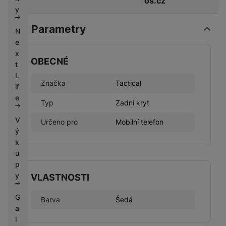
os.cz
k
e
y
y
Parametry
N
e
x
OBECNÉ
t
L
Značka
Tactical
if
e
Typ
Zadní kryt
V
Určeno pro
Mobilní telefon
ý
k
u
p
y
VLASTNOSTI
G
Barva
Šedá
a
l