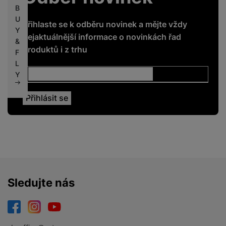
B
U
Přihlaste se k odběru novinek a mějte vždy
Y
nejaktuálnější informace o novinkách řad
&
produktů i z trhu
F
L
Y
Sledujte nás
Facebook
Instagram
YouTube