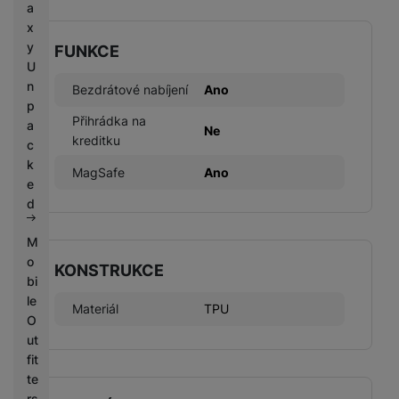
a
x
y
FUNKCE
U
n
Bezdrátové nabíjení
Ano
p
Přihrádka na
a
Ne
kreditku
c
k
MagSafe
Ano
e
d
M
o
KONSTRUKCE
bi
le
Materiál
TPU
O
ut
fit
te
rs