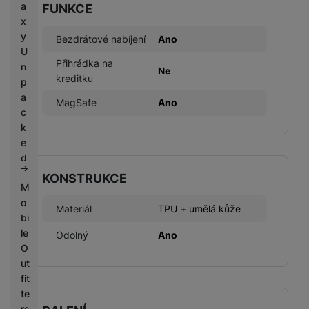
a
FUNKCE
x
y
Bezdrátové nabíjení
Ano
U
Přihrádka na
n
Ne
kreditku
p
a
MagSafe
Ano
c
k
e
d
KONSTRUKCE
M
o
Materiál
TPU + umělá kůže
bi
le
Odolný
Ano
O
ut
fit
te
rs