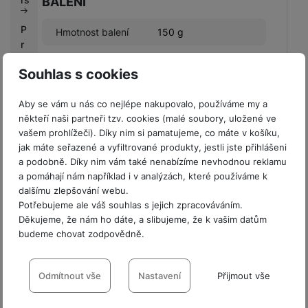
BALENÍ
P
Hmotnost balení
150 g
r
Délka balení
18 CM
o
Souhlas s cookies
fi
Šířka balení
10 CM
r
Aby se vám u nás co nejlépe nakupovalo, používáme my a
m
Výška balení
1 CM
někteří naši partneři tzv. cookies (malé soubory, uložené ve
y
vašem prohlížeči). Díky nim si pamatujeme, co máte v košíku,
jak máte seřazené a vyfiltrované produkty, jestli jste přihlášeni
V
a podobně. Díky nim vám také nenabízíme nevhodnou reklamu
ý
a pomáhají nám například i v analýzách, které používáme k
k
Obsah balení
dalšímu zlepšování webu.
u
Potřebujeme ale váš souhlas s jejich zpracováváním.
p
Ochranný kryt
Děkujeme, že nám ho dáte, a slibujeme, že k vašim datům
n
budeme chovat zodpovědně.
í
b
Nastavení souhlasů s kategoriemi
o
Hodnocení
cookies
Odmítnout vše
Nastavení
Přijmout vše
n
u
Pro vkládání recenzí je nutné se přihlásit.
Technické
Technické
-
bez těchto cookies náš web nebude fungovat
.