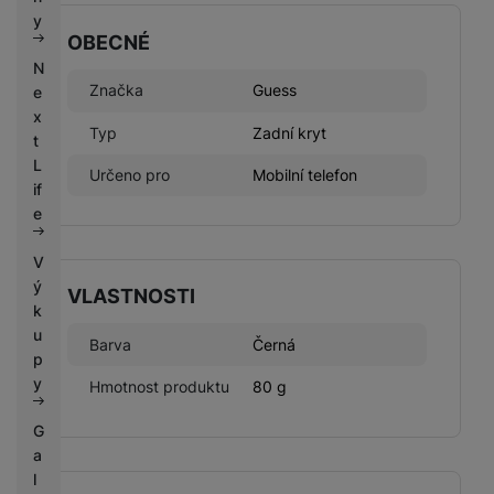
k
e
y
y
OBECNÉ
N
Značka
Guess
e
x
Typ
Zadní kryt
t
L
Určeno pro
Mobilní telefon
if
e
V
ý
VLASTNOSTI
k
u
Barva
Černá
p
y
Hmotnost produktu
80 g
G
a
l