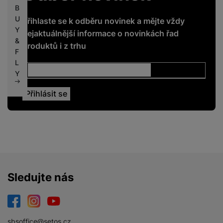
B
U
Přihlaste se k odběru novinek a mějte vždy
Y
nejaktuálnější informace o novinkách řad
&
produktů i z trhu
F
L
Y
Sledujte nás
Facebook
Instagram
YouTube
sbsoffice@setos.cz