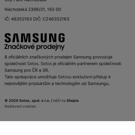
Náchodská 2396/21, 193 00
IČ: 46352163 DIČ: CZ46352163
8 oficiálních značkových prodejen Samsung provozuje
společnost
Setos
.
Setos
je oficiálním partnerem společnosti
Samsung pro ČR a SR.
Tato spolupráce umožňuje
Setosu
exkluzivní přístup k
nejnovějším produktům a technologiím od Samsungu.
© 2026 Setos, spol. s r.o. /
běží na
Shopio
Nastavení cookies