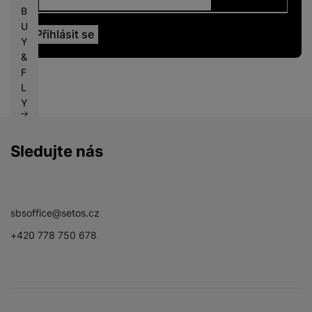
B
U
Y
&
F
L
Y
Sledujte nás
Facebook
Instagram
YouTube
sbsoffice@setos.cz
+420 778 750 678