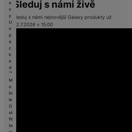
Sleduj s námi živě
a
x
y
Sleduj s námi nejnovější Galaxy produkty už
U
22.7.2026 v 15:00
n
p
a
c
k
e
d
M
o
bi
le
O
ut
fit
te
rs