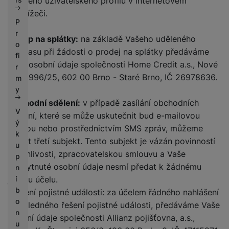
ze svého uživatelského profilu v internetovém
prohlížeči.
P
r
Nákup na splátky:
na základě Vašeho uděleného
o
souhlasu při žádosti o prodej na splátky předáváme
fi
Vaše osobní údaje společnosti Home Credit a.s., Nové
r
sady 996/25, 602 00 Brno - Staré Brno, IČ 26978636.
m
y
Obchodní sdělení:
v případě zasílání obchodních
V
sdělení, které se může uskutečnit bud e-mailovou
ý
formou nebo prostřednictvím SMS zpráv, můžeme
k
využít třetí subjekt. Tento subjekt je vázán povinností
u
mlčenlivosti, zpracovatelskou smlouvu a Vaše
p
poskytnuté osobní údaje nesmí předat k žádnému
n
jinému účelu.
í
b
Hlášení pojistné události: za účelem řádného nahlášení
o
a následného řešení pojistné události, předáváme Vaše
n
osobní údaje společnosti Allianz pojišťovna, a.s.,
u