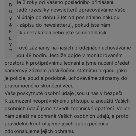
nejdéle 2 roky od Vašeho posledního přihlášení.
B
V případě rozesílky newsletterů zpracováváme Vaše
U
osobní údaje po dobu 3 let od posledního nákupu
Y
(nebo zápisu do newsletteru), pokud jste nám
&
F
rozesílku nezakázali nebo jste se neodhlásili.
L
Y
Kamerové záznamy na našich prodejnách uchováváme
po dobu 48 hodin. Jestliže dojde v monitorovaném
prostoru k protiprávnímu jednání a jsme nuceni předat
kamerový záznam příslušnému státnímu orgánu, jako
je policie, soud a podobně, uchováváme záznamy do
pravomocného skončení věci.
Vaše poskytnuté osobní údaje jsou u nás v bezpečí.
K zamezení neoprávněnému přístupu a zneužití Vašich
osobních údajů jsme zavedli technické opatření. Velice
nám záleží na ochraně Vašich osobních údajů, a proto
pravidelně kontrolujeme jejich zabezpečení a
zdokonalujeme jejich ochranu.