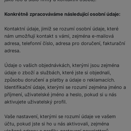
služby jako je chat a podobně.
Konkrétně zpracováváme následující osobní údaje:
Tyto cookies nám umožňují měření výkonu našeho webu i
Marketingové
Marketingové
-
abychom vás neobtěžovali nevhodnou
našich reklamních kampaní. Jejich pomocí určujeme počet
Kontaktní údaje, jimiž se rozumí osobní údaje, které
reklamou
.
návštěv a zdroje návštěv našich internetových stránek. Data
Povoleno
získaná pomocí těchto cookies zpracováváme souhrnně a
nám umožňují kontakt s vámi, zejména e-mailová
anonymně, takže nejsme schopni identifikovat konkrétní
adresa, telefonní číslo, adresa pro doručení, fakturační
uživatele našeho webu.
adresa.
Marketingové cookies používáme my nebo naši partneři,
abychom vám mohli zobrazit vhodné obsahy nebo reklamy jak
na našich stránkách, tak na stránkách třetích stran.
Údaje o vašich objednávkách, kterými jsou zejména
údaje o zboží a službách, které jste si objednali,
způsobu doručení a platby a údaje o reklamacích.
Identifikační údaje, kterými se rozumí zejména jméno a
příjmení, uživatelské jméno a heslo, pokud si u nás
aktivujete uživatelský profil.
Vaše nastavení, kterými se rozumí údaje ve vašem
účtu, pokud jste si ho u nás aktivovali, zejména
uložené adresy a profily, nastavení newsletterů,