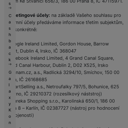
sídlem Ke Štvanici 656/3, 186 00 Praha 8, IČ 47115971.
s
Marketingové účely:
na základě Vašeho souhlasu pro
C
reklamní účely předáváme informace třetím subjektům,
a
s
a to konkrétně:
h
b
- Google Ireland Limited, Gordon House, Barrow
a
Street, Dublin 4, Irsko, IČ 368047
c
- Facebook Ireland Limited, 4 Grand Canal Square,
k
Grand Canal Harbour, Dublin 2, D02 X525, Irsko
- Seznam.cz, a.s., Radlická 3294/10, Smíchov, 150 00
G
a
Praha, IČ 26168685
l
- SmartSelling a.s., Netroufalky 797/5, Bohunice, 625
a
00 Brno, IČ 29210372 (rozesílkový náststroj)
x
- Heureka Shopping s.r.o., Karolinská 650/1, 186 00
y
Praha 8 – Karlín, IČ 02387727 (nástroj pro hodnocení
K
spokojenosti)
o
n