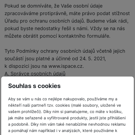
Pokud se domníváte, že Vaše osobní údaje
zpracováváme protiprávně, máte právo podat stížnost
Úřadu pro ochranu osobních údajů. Budeme však rádi,
pokud byste nedostatky řešil s námi. Vždy se na nás
můžete obrátit pomocí kontaktního formuláře.
Tyto Podmínky ochrany osobních údajů včetně jejich
součástí jsou platné a účinné od 24. 5. 2021,
k dispozici jsou na www.ispace.cz.
A. Správce osobních údajů
Jsme společnost
SETOS spol. s r.o.,
se sídlem
Souhlas s cookies
Náchodská 2396/21, 193 00 Praha 9, IČO 46352163,
zapsána v obchodním rejstříku u Městského soudu v
Aby se vám u nás co nejlépe nakupovalo, používáme my a
Praze, oddíl C, vložka 12006 a jako správce
někteří naši partneři tzv. cookies (malé soubory, uložené ve
zpracováváme vaše osobní údaje.
vašem prohlížeči). Díky nim si pamatujeme, co máte v košíku,
jak máte seřazené a vyfiltrované produkty, jestli jste přihlášeni
a podobně. Díky nim vám také nenabízíme nevhodnou reklamu
Kontaktovat nás můžete na e-mailu setos@setos.cz
a pomáhají nám například i v analýzách, které používáme k
nebo +420 241 021 600.