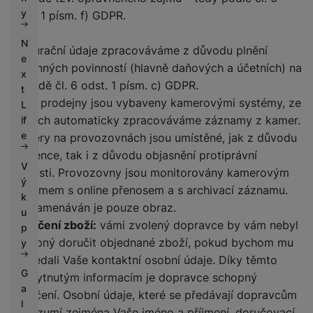
k
e
y
odst. 1 písm. f) GDPR.
y
N
Fakturační údaje zpracováváme z důvodu plnění
e
zákonných povinností (hlavně daňových a účetních) na
x
základě čl. 6 odst. 1 písm. c) GDPR.
t
Naše prodejny jsou vybaveny kamerovými systémy, ze
L
kterých automaticky zpracováváme záznamy z kamer.
if
e
Kamery na provozovnách jsou umístěné, jak z důvodu
prevence, tak i z důvodu objasnění protiprávní
V
činnosti. Provozovny jsou monitorovány kamerovým
ý
systémem s online přenosem a s archivací záznamu.
k
Zaznamenáván je pouze obraz.
u
Doručení zboží:
vámi zvolený dopravce by vám nebyl
p
schopný doručit objednané zboží, pokud bychom mu
y
nepředali Vaše kontaktní osobní údaje. Díky těmto
G
poskytnutým informacím je dopravce schopný
a
doručení. Osobní údaje, které se předávají dopravcům
l
se rozumí zejména Vaše jméno a příjmení, doručovací