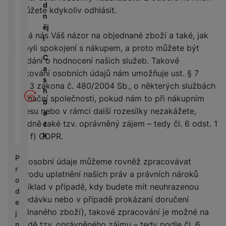
á
P
y
d
se můžete kdykoliv odhlásit.
cí
ří
a
n
B
s
s
S
ěj
e
p
l
Zajímá nás Váš názor na objednané zboží a také, jak
S
i
z
o
u
D
jste byli spokojení s nákupem, a proto můžete být
d
tř
š
C
d
požádáni o hodnocení našich služeb. Takové
r
e
e
a
i
zpracování osobních údajů nám umožňuje ust. § 7
á
bi
n
s
s
t
odst. 3 zákona č. 480/2004 Sb., o některých službách
č
s
h
k
o
informační společnosti, pokud nám to při nákupním
e
t
b
y
v
procesu nebo v rámci další rozesílky nezakážete,
v
a
é
C
í
případně také tzv. oprávněný zájem – tedy čl. 6 odst. 1
c
S
n
h
p
k
písm. f) GDPR.
S
a
y
r
D
b
tr
o
P
d
Vaše osobní údaje můžeme rovněž zpracovávat
íj
é
l
r
is
e
z důvodu uplatnění našich práv a právních nároků
h
e
o
k
č
(například v případě, kdy budete mít neuhrazenou
o
d
d
k
d
pohledávku nebo v případě prokázaní doručení
n
e
y
i
objednaného zboží), takové zpracování je možné na
i
j
n
c
základě tzv. oprávněného zájmu – tedy podle čl. 6
n