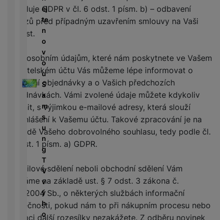
r
N
m
a
dovoluje GDPR v čl. 6 odst. 1 písm. b) – odbavení
ej
P
í
v
y
a
R
ín
r
te
o
dotazů před případným uzavřením smlouvy na Vaši
n
bí
e
k
n
T
n
w
é
žádost.
je
d
y
é
e
o
e
l
č
u
d
l
v
r
e
k
k
Díky osobním údajům, které nám poskytnete ve Vašem
e
e
o
b
d
y
c
uživatelském účtu Vás můžeme lépe informovat o
s
v
u
a
n
k
e
doručení objednávky a o Vašich předchozích
k
i
S
n
i
c
y
z
objednávkách. Vámi zvolené údaje můžete kdykoliv
a
k
K
c
h
e
m
y
změnit, s výjimkou e-mailové adresy, která slouží
a
e
y
D
/
s
b
k přihlášení k Vašemu účtu. Takové zpracování je na
tr
i
F
A
M
u
e
základě Vašeho dobrovolného souhlasu, tedy podle čl.
ý
g
l
u
r
n
l
m
6 odst. 1 písm. a) GDPR.
e
a
d
a
g
y
h
s
s
i
z
T
o
t
h
E-mailové sdělení neboli obchodní sdělení Vám
o
ni
V
di
o
d
zasíláme na základě ust. § 7 odst. 3 zákona č.
č
v
n
ř
D
i
k
ý
480/2004 Sb., o některých službách informační
k
e
o
s
y
h
společnosti, pokud nám to při nákupním procesu nebo
á
m
k
o
v rámci další rozesílky nezakážete. Z odběru novinek
m