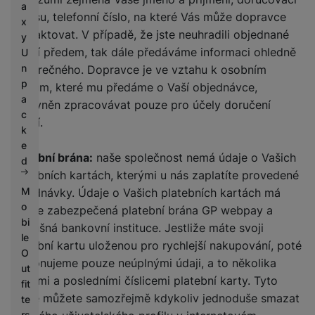
a
adresu, telefonní číslo, na které Vás může dopravce
x
kontaktovat. V případě, že jste neuhradili objednané
y
zboží předem, tak dále předáváme informaci ohledně
U
n
doběrečného. Dopravce je ve vztahu k osobním
p
údajům, které mu předáme o Vaší objednávce,
a
oprávněn zpracovávat pouze pro účely doručení
c
zboží.
k
e
Platební brána:
naše společnost nemá údaje o Vašich
d
platebních kartách, kterými u nás zaplatíte provedené
M
objednávky. Údaje o Vašich platebních kartách má
o
pouze zabezpečená platební brána GP webpay a
bi
příslušná bankovní instituce. Jestliže máte svoji
le
platební kartu uloženou pro rychlejší nakupování, poté
O
disponujeme pouze neúplnými údaji, a to několika
ut
prvními a posledními číslicemi platební karty. Tyto
fit
údaje můžete samozřejmě kdykoliv jednoduše smazat
te
rs