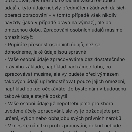
požadovat, aby došlo k označení vašich osobních
údajů a tyto údaje nebyly předmětem žádných dalších
operací zpracování – v tomto případě však nikoliv
navždy (jako v případě práva na výmaz), ale po
omezenou dobu. Zpracování osobních údajů musíme
omezit když:
- Popíráte přesnost osobních údajů, než se
dohodneme, jaké údaje jsou správné
- Vaše osobní údaje zpracováváme bez dostatečného
právního základu, například nad rámec toho, co
zpracovávat musíme, ale vy budete před výmazem
takových údajů upřednostňovat pouze jejich omezení,
například pokud očekáváte, že byste nám v budoucnu
takové údaje stejně poskytli
- Vaše osobní údaje již nepotřebujeme pro shora
uvedené účely zpracování, ale vy je požadujete pro
určení, výkon nebo obhajobu svých právních nároků
- Vznesete námitku proti zpracování, dokud nebude