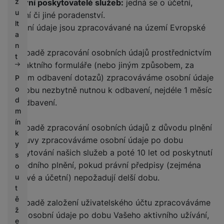
z
Externí poskytovatelé služeb:
jedná se o účetní,
u
právní či jiné poradenství.
lt
Osobní údaje jsou zpracovávané na území Evropské
a
unie.
n
V případě zpracování osobních údajů prostřednictvím
t
kontaktního formuláře (nebo jiným způsobem, za
účelem odbavení dotazů) zpracováváme osobní údaje
P
o
po dobu nezbytně nutnou k odbavení, nejdéle 1 měsíc
d
od odbavení.
m
ín
V případě zpracování osobních údajů z důvodu plnění
k
smlouvy zpracováváme osobní údaje po dobu
y
poskytování našich služeb a poté 10 let od poskytnutí
s
posledního plnění, pokud právní předpisy (zejména
o
daňové a účetní) nepožadují delší dobu.
u
t
ě
V případě založení uživatelského účtu zpracováváme
ž
Vaše osobní údaje po dobu Vašeho aktivního užívání,
e