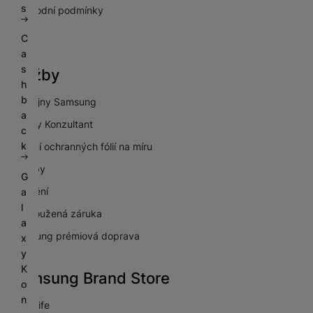
s
Obchodní podmínky
GDPR
C
a
s
Služby
h
b
Prodejny Samsung
a
Galaxy Konzultant
c
k
Lepení ochranných fólií na míru
Výkupy
G
Pojištění
a
l
Prodloužená záruka
a
Samsung prémiová doprava
x
y
K
Samsung Brand Store
o
n
NextLife