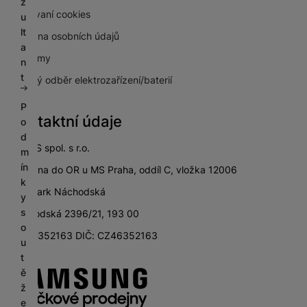
z
Používaní cookies
u
lt
Ochrana osobních údajů
a
Pro firmy
n
t
Zpětný odběr elektrozařízení/baterií
P
Kontaktní údaje
o
d
SETOS spol. s r.o.
m
ín
zapsána do OR u MS Praha, oddíl C, vložka 12006
k
City Park Náchodská
y
s
Náchodská 2396/21, 193 00
o
IČ: 46352163 DIČ: CZ46352163
u
t
ě
ž
e