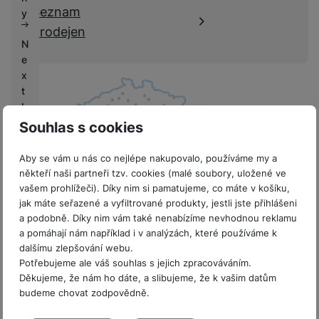
k
Seznam
e
y
y
prodejen
N
e
x
t
L
if
Souhlas s cookies
e
Aby se vám u nás co nejlépe nakupovalo, používáme my a
V
někteří naši partneři tzv. cookies (malé soubory, uložené ve
ý
vašem prohlížeči). Díky nim si pamatujeme, co máte v košíku,
k
jak máte seřazené a vyfiltrované produkty, jestli jste přihlášeni
u
a podobně. Díky nim vám také nenabízíme nevhodnou reklamu
8 prodejen v ČR
p
a pomáhají nám například i v analýzách, které používáme k
y
dalšímu zlepšování webu.
Potřebujeme ale váš souhlas s jejich zpracováváním.
G
Děkujeme, že nám ho dáte, a slibujeme, že k vašim datům
budeme chovat zodpovědně.
a
l