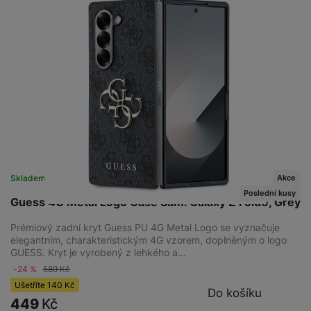
Akce
Skladem na prodejně
na 1 prodejně
Poslední kusy
Guess 4G Metal Logo Case Sam. Galaxy Z Fold6, Grey
Prémiový zadní kryt Guess PU 4G Metal Logo se vyznačuje
elegantním, charakteristickým 4G vzorem, doplněným o logo
GUESS. Kryt je vyrobený z lehkého a…
-24 %
589
Kč
Ušetříte
140
Kč
Do košíku
449
Kč