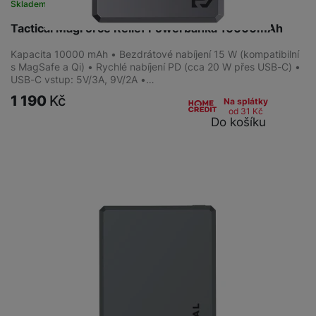
Skladem
Tactical MagForce Relief Powerbanka 10000mAh
Kapacita 10000 mAh • Bezdrátové nabíjení 15 W (kompatibilní
s MagSafe a Qi) • Rychlé nabíjení PD (cca 20 W přes USB-C) •
USB-C vstup: 5V/3A, 9V/2A •…
1 190
Kč
Na splátky
od 31
Kč
Do košíku