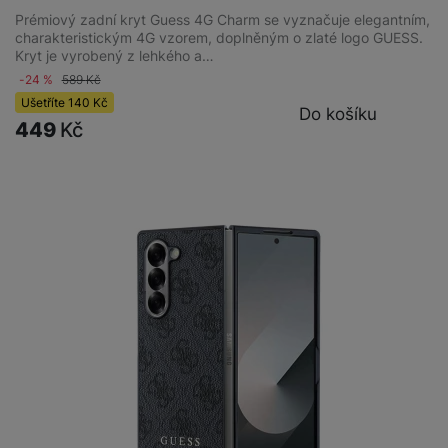
Prémiový zadní kryt Guess 4G Charm se vyznačuje elegantním,
charakteristickým 4G vzorem, doplněným o zlaté logo GUESS.
Kryt je vyrobený z lehkého a…
-24 %
589
Kč
Ušetříte
140
Kč
Do košíku
449
Kč