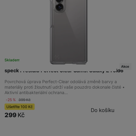
Skladem
na 6 prodejnách
Akce
speck Presidio Perfect Clear Sams. Galaxy Z Fold6
Povrchová úprava Perfect-Clear odolává změně barvy a
materiály proti žloutnutí udrží vaše pouzdro dokonale čisté •
Aktivní antibakteriální ochrana…
-25 %
399
Kč
Ušetříte
100
Kč
Do košíku
299
Kč