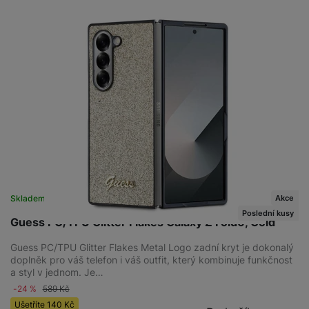
Akce
Skladem
Poslední kusy
Guess PC/TPU Glitter Flakes Galaxy Z Fold6, Gold
Guess PC/TPU Glitter Flakes Metal Logo zadní kryt je dokonalý
doplněk pro váš telefon i váš outfit, který kombinuje funkčnost
a styl v jednom. Je…
-24 %
589
Kč
Ušetříte
140
Kč