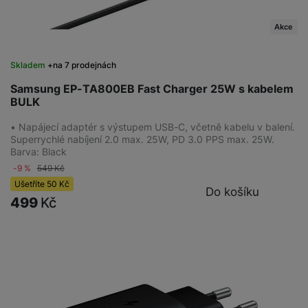
Akce
Skladem
na 7 prodejnách
Samsung EP-TA800EB Fast Charger 25W s kabelem
BULK
• Napájecí adaptér s výstupem USB-C, včetně kabelu v balení.
Superrychlé nabíjení 2.0 max. 25W, PD 3.0 PPS max. 25W.
Barva: Black
-9 %
549
Kč
Ušetříte
50
Kč
Do košíku
499
Kč