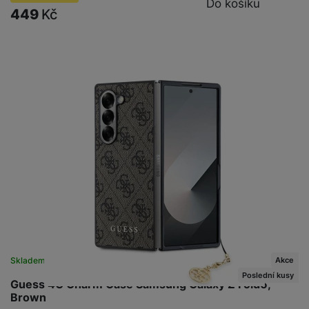
Do košíku
449
Kč
Akce
Skladem na prodejně
na 1 prodejně
Poslední kusy
Guess 4G Charm Case Samsung Galaxy Z Fold6,
Brown