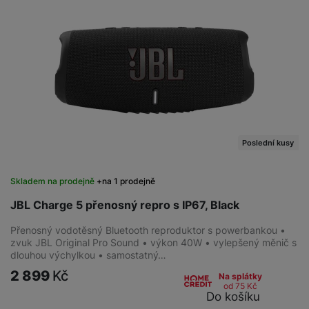
Poslední kusy
Skladem na prodejně
na 1 prodejně
JBL Charge 5 přenosný repro s IP67, Black
Přenosný vodotěsný Bluetooth reproduktor s powerbankou •
zvuk JBL Original Pro Sound • výkon 40W • vylepšený měnič s
dlouhou výchylkou • samostatný…
2 899
Kč
Na splátky
od 75
Kč
Do košíku