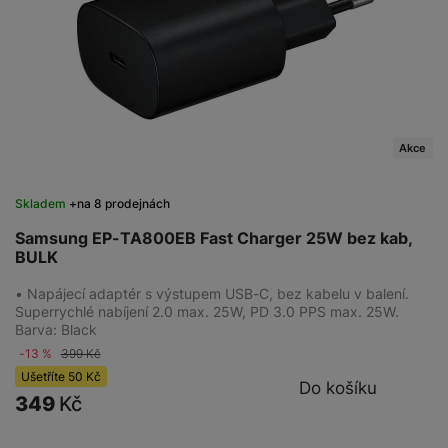
Akce
Skladem
na 8 prodejnách
Samsung EP-TA800EB Fast Charger 25W bez kab,
BULK
• Napájecí adaptér s výstupem USB-C, bez kabelu v balení.
Superrychlé nabíjení 2.0 max. 25W, PD 3.0 PPS max. 25W.
Barva: Black
-13 %
399
Kč
Ušetříte
50
Kč
Do košíku
349
Kč