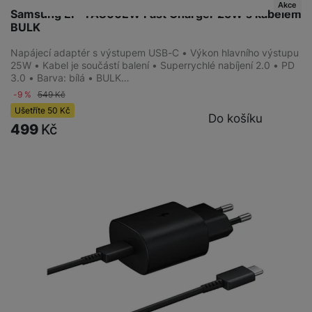
Akce
Samsung EP-TA800EW Fast Charger 25W s kabelem
BULK
Napájecí adaptér s výstupem USB-C • Výkon hlavního výstupu
25W • Kabel je součástí balení • Superrychlé nabíjení 2.0 • PD
3.0 • Barva: bílá • BULK…
-9 %
549
Kč
Ušetříte
50
Kč
Do košíku
499
Kč