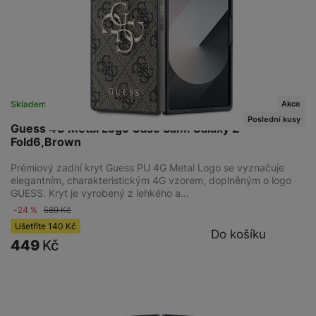
Akce
Skladem
na 1 prodejně
Poslední kusy
Guess 4G Metal Logo Case Sam. Galaxy Z
Fold6,Brown
Prémiový zadní kryt Guess PU 4G Metal Logo se vyznačuje
elegantním, charakteristickým 4G vzorem, doplněným o logo
GUESS. Kryt je vyrobený z lehkého a…
-24 %
589
Kč
Ušetříte
140
Kč
Do košíku
449
Kč