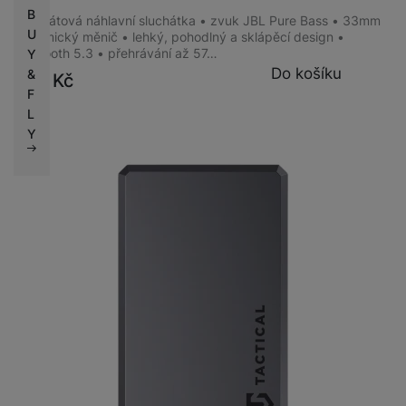
B
Bezdrátová náhlavní sluchátka • zvuk JBL Pure Bass • 33mm
U
dynamický měnič • lehký, pohodlný a sklápěcí design •
Bluetooth 5.3 • přehrávání až 57…
Y
Do košíku
&
999
Kč
F
L
Y