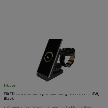
Skladem
na 2 prodejnách
FIXED Powerstation pro Samsung 15W+5W+2.5W,
Black
• stojánek s bezdrátovým nabíjením 3v1 • hlavní nabíjecí