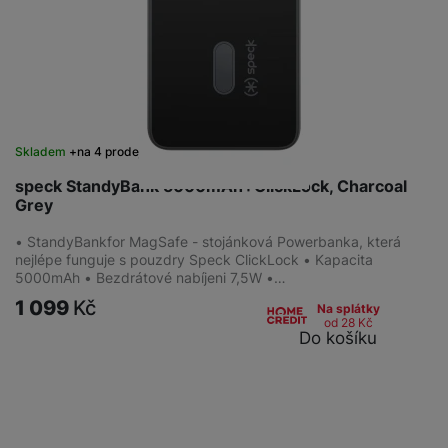
Skladem
na 4 prodejnách
speck StandyBank 5000mAh+ClickLock, Charcoal
Grey
• StandyBankfor MagSafe - stojánková Powerbanka, která
nejlépe funguje s pouzdry Speck ClickLock • Kapacita
5000mAh • Bezdrátové nabíjeni 7,5W •…
1 099
Kč
Na splátky
od 28
Kč
Do košíku