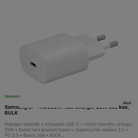
Skladem
na 7 prodejnách
Akce
Samsung EP-TA800EW Fast Charger 25W bez kab,
BULK
Napájecí adaptér s výstupem USB-C • Výkon hlavního výstupu
25W • Kabel není součástí balení • Superrychlé nabíjení 2.0 •
PD 3.0 • Barva: bílá • BULK…