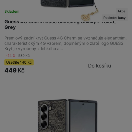
Akce
Skladem na prodejně
na 1 prodejně
Poslední kusy
Guess 4G Charm Case Samsung Galaxy Z Fold6,
Grey
Prémiový zadní kryt Guess 4G Charm se vyznačuje elegantním,
charakteristickým 4G vzorem, doplněným o zlaté logo GUESS.
Kryt je vyrobený z lehkého a…
-24 %
589
Kč
Ušetříte
140
Kč
Do košíku
449
Kč