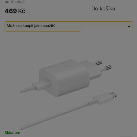
na displeji.
Do košíku
469
Kč
Možnost koupit jako použité
Použité - Zánovní - jako nové
250
Kč
Skladem
na 8 prodejnách