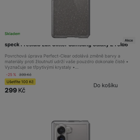
Skladem
na 5 prodejnách
Akce
speck Presidio Lux Glitter Samsung Galaxy Z Fold6
Povrchová úprava Perfect-Clear odolává změně barvy a
materiály proti žloutnutí udrží vaše pouzdro dokonale čisté •
Vyznačuje se třpytivými krystaly •…
-25 %
399
Kč
Ušetříte
100
Kč
Do košíku
299
Kč