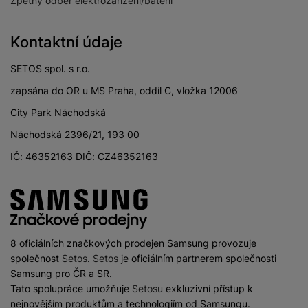
Zpětný odběr elektrozařízení/baterií
Kontaktní údaje
SETOS spol. s r.o.
zapsána do OR u MS Praha, oddíl C, vložka 12006
City Park Náchodská
Náchodská 2396/21, 193 00
IČ: 46352163 DIČ: CZ46352163
8 oficiálních značkových prodejen Samsung provozuje
společnost
Setos
.
Setos
je oficiálním partnerem společnosti
Samsung pro ČR a SR.
Tato spolupráce umožňuje
Setosu
exkluzivní přístup k
nejnovějším produktům a technologiím od Samsungu.