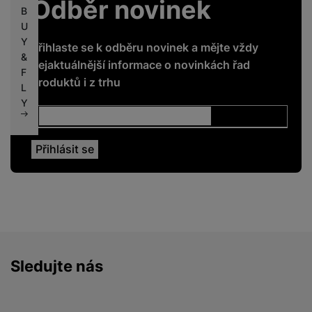
Odběr novinek
B
U
Y
Přihlaste se k odběru novinek a mějte vždy
&
nejaktuálnější informace o novinkách řad
F
produktů i z trhu
L
Y
Sledujte nás
Facebook
Instagram
YouTube