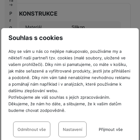
KONSTRUKCE
P
r
o
Materiál
Silikon
fi
Souhlas s cookies
r
m
Aby se vám u nás co nejlépe nakupovalo, používáme my a
y
někteří naši partneři tzv. cookies (malé soubory, uložené ve
BALENÍ
vašem prohlížeči). Díky nim si pamatujeme, co máte v košíku,
V
jak máte seřazené a vyfiltrované produkty, jestli jste přihlášeni
ý
Hmotnost balení
75 g
a podobně. Díky nim vám také nenabízíme nevhodnou reklamu
k
a pomáhají nám například i v analýzách, které používáme k
Délka balení
16 CM
u
dalšímu zlepšování webu.
p
Potřebujeme ale váš souhlas s jejich zpracováváním.
Šířka balení
7 CM
n
Děkujeme, že nám ho dáte, a slibujeme, že k vašim datům
í
budeme chovat zodpovědně.
Výška balení
2,4 CM
b
Nastavení souhlasů s kategoriemi
o
cookies
Odmítnout vše
Nastavení
Přijmout vše
n
u