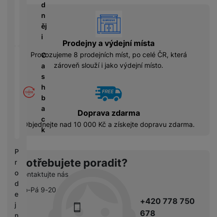
á
P
y
d
cí
ří
a
vyhody
n
B
s
s
S
ěj
e
p
l
S
i
z
Prodejny a výdejní místa
o
u
D
d
tř
š
Provozujeme 8 prodejních míst, po celé ČR, která
C
d
r
e
e
zároveň slouží i jako výdejní místo.
a
i
á
bi
n
s
s
t
č
s
h
k
o
e
t
b
y
v
v
a
Doprava zdarma
é
C
í
c
S
n
Objednejte nad 10 000 Kč a získejte dopravu zdarma.
h
p
k
S
a
y
r
D
b
tr
o
P
d
íj
é
l
Potřebujete poradit?
r
is
e
h
e
o
k
Kontaktujte nás
č
o
d
d
k
d
Po-Pá 9-20
n
e
y
i
+420 778 750
i
j
n
678
c
n