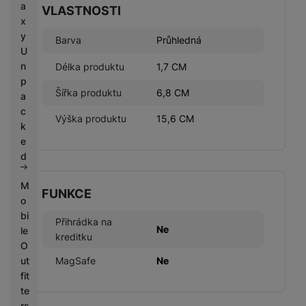
a
VLASTNOSTI
x
y
Barva
Průhledná
U
n
Délka produktu
1,7 CM
p
Šířka produktu
6,8 CM
a
c
Výška produktu
15,6 CM
k
e
d
M
FUNKCE
o
bi
Přihrádka na
Ne
le
kreditku
O
ut
MagSafe
Ne
fit
te
rs