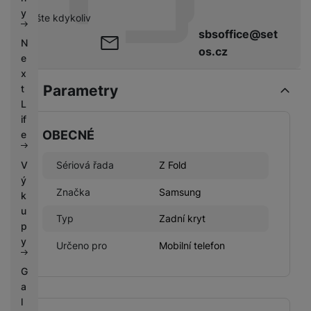
k
e
y
pište kdykoliv
y
sbsoffice@set
N
os.cz
e
x
Parametry
t
L
if
OBECNÉ
e
V
Sériová řada
Z Fold
ý
Značka
Samsung
k
u
Typ
Zadní kryt
p
y
Určeno pro
Mobilní telefon
G
a
l