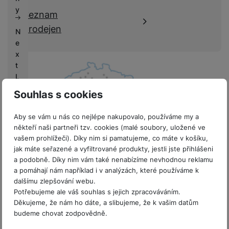
k
e
y
Seznam
y
prodejen
N
e
x
t
L
if
Souhlas s cookies
e
Aby se vám u nás co nejlépe nakupovalo, používáme my a
V
někteří naši partneři tzv. cookies (malé soubory, uložené ve
ý
vašem prohlížeči). Díky nim si pamatujeme, co máte v košíku,
k
jak máte seřazené a vyfiltrované produkty, jestli jste přihlášeni
u
a podobně. Díky nim vám také nenabízíme nevhodnou reklamu
8 prodejen v ČR
p
a pomáhají nám například i v analýzách, které používáme k
y
dalšímu zlepšování webu.
Potřebujeme ale váš souhlas s jejich zpracováváním.
G
Děkujeme, že nám ho dáte, a slibujeme, že k vašim datům
a
budeme chovat zodpovědně.
l