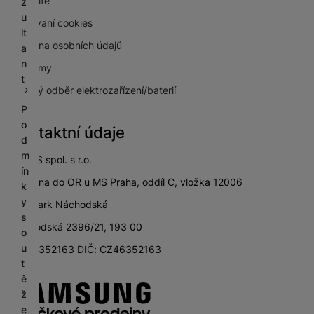
NextLife
z
u
Používaní cookies
lt
Ochrana osobních údajů
a
n
Pro firmy
t
Zpětný odběr elektrozařízení/baterií
P
o
Kontaktní údaje
d
m
SETOS spol. s r.o.
ín
zapsána do OR u MS Praha, oddíl C, vložka 12006
k
y
City Park Náchodská
s
Náchodská 2396/21, 193 00
o
u
IČ: 46352163 DIČ: CZ46352163
t
ě
ž
e