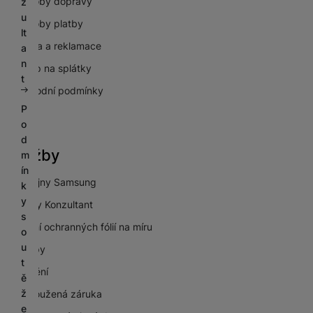
Způsoby dopravy
z
u
Způsoby platby
lt
Záruka a reklamace
a
n
Nákup na splátky
t
Obchodní podmínky
P
GDPR
o
d
Služby
m
ín
Prodejny Samsung
k
y
Galaxy Konzultant
s
Lepení ochranných fólií na míru
o
u
Výkupy
t
Pojištění
ě
ž
Prodloužená záruka
e