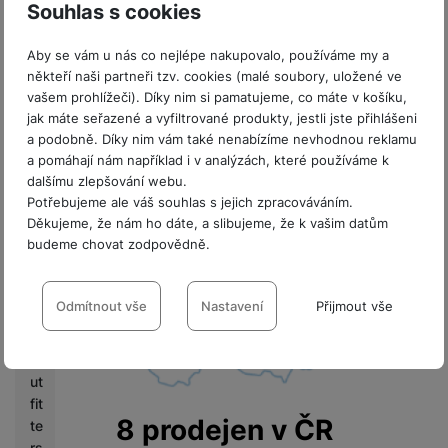
a
Souhlas s cookies
x
Největší síť specializovaných kamenných
y
Aby se vám u nás co nejlépe nakupovalo, používáme my a
prodejen mobilních telefonů a
U
někteří naši partneři tzv. cookies (malé soubory, uložené ve
příslušenství.
n
vašem prohlížeči). Díky nim si pamatujeme, co máte v košíku,
p
jak máte seřazené a vyfiltrované produkty, jestli jste přihlášeni
Seznam
a podobně. Díky nim vám také nenabízíme nevhodnou reklamu
a
prodejen
a pomáhají nám například i v analýzách, které používáme k
c
dalšímu zlepšování webu.
k
Potřebujeme ale váš souhlas s jejich zpracováváním.
e
Děkujeme, že nám ho dáte, a slibujeme, že k vašim datům
d
budeme chovat zodpovědně.
M
Nastavení souhlasů s kategoriemi
o
cookies
Odmítnout vše
Nastavení
Přijmout vše
bi
le
Technické
Technické
-
bez těchto cookies náš web nebude fungovat
.
O
VŽDY AKTIVNÍ
ut
fit
Technické cookies umožňují váš průchod nákupním košíkem,
8 prodejen v ČR
te
Preferenční a rozšířené funkce
Preferenční a rozšířené funkce
-
abyste nemuseli vše
porovnávání produktů a další nezbytné funkce.
rs