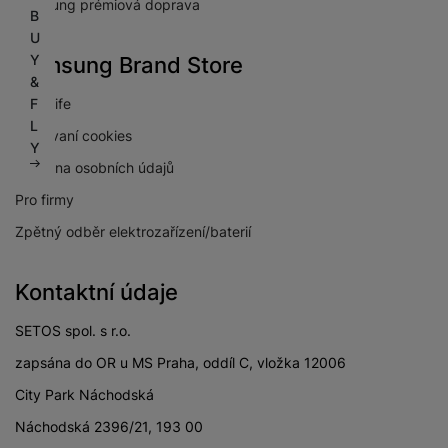
Samsung prémiová doprava
B
U
Y
Samsung Brand Store
&
F
NextLife
L
Používaní cookies
Y
Ochrana osobních údajů
Pro firmy
Zpětný odběr elektrozařízení/baterií
Kontaktní údaje
SETOS spol. s r.o.
zapsána do OR u MS Praha, oddíl C, vložka 12006
City Park Náchodská
Náchodská 2396/21, 193 00