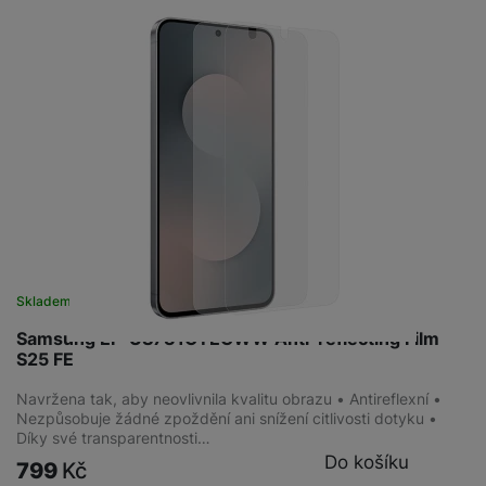
Skladem
na 2 prodejnách
Samsung EF-US731CTEGWW Anti-reflecting Film
S25 FE
Navržena tak, aby neovlivnila kvalitu obrazu • Antireflexní •
Nezpůsobuje žádné zpoždění ani snížení citlivosti dotyku •
Díky své transparentnosti…
Do košíku
799
Kč