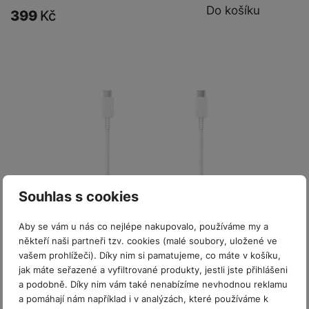
Do košíku
399
Kč
Souhlas s cookies
Aby se vám u nás co nejlépe nakupovalo, používáme my a
někteří naši partneři tzv. cookies (malé soubory, uložené ve
vašem prohlížeči). Díky nim si pamatujeme, co máte v košíku,
Skladem
na 6 prodejnách
jak máte seřazené a vyfiltrované produkty, jestli jste přihlášeni
a podobně. Díky nim vám také nenabízíme nevhodnou reklamu
Samsung EP-DN975BW dat kabel 5A USB-C/USB-C,
a pomáhají nám například i v analýzách, které používáme k
White