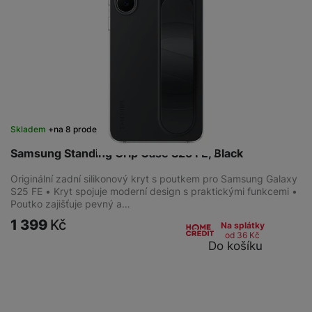
Skladem
na 8 prodejnách
Samsung Standing Grip Case S25 FE, Black
Originální zadní silikonový kryt s poutkem pro Samsung Galaxy
S25 FE • Kryt spojuje moderní design s praktickými funkcemi •
Poutko zajišťuje pevný a…
1 399
Kč
Na splátky
od 36
Kč
Do košíku