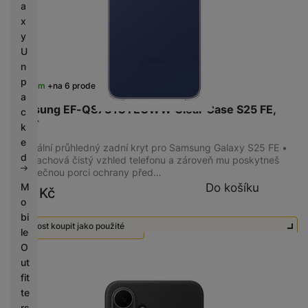
a
S mikrofonem
(
1
)
x
y
Bezdrátová
(
1
)
U
n
p
Skladem
na 6 prodejnách
ÚČEL
a
Samsung EF-QS731CTEGWW Clear Case S25 FE,
c
K mobilnímu telefonu
(
1
)
Clear
k
e
Originální průhledný zadní kryt pro Samsung Galaxy S25 FE •
d
kryt zachová čistý vzhled telefonu a zároveň mu poskytneš
dodatečnou porci ochrany před…
KONEKTIVITA
Do košíku
M
799
Kč
o
USB-A
(
2
)
bi
3,5 mm jack
(
1
)
Možnost koupit jako použité
le
USB-C
(
9
)
O
Použité - Nepoužité
450
Kč
ut
fit
te
rs