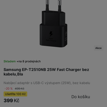
Akce
Skladem
na 8 prodejnách
Samsung EP-T2510NB 25W Fast Charger bez
kabelu,Bla
Nabíjecí adaptér s USB-C výstupem (25W), bez kabelu
-20 %
499
Kč
Ušetříte
100
Kč
Do košíku
399
Kč