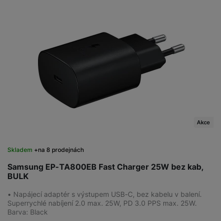
Akce
Skladem
na 8 prodejnách
Samsung EP-TA800EB Fast Charger 25W bez kab,
BULK
• Napájecí adaptér s výstupem USB-C, bez kabelu v balení.
Superrychlé nabíjení 2.0 max. 25W, PD 3.0 PPS max. 25W.
Barva: Black