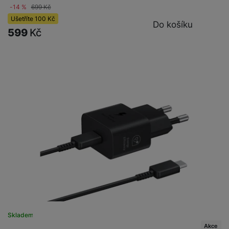
-14 %
699
Kč
Ušetříte
100
Kč
Do košíku
599
Kč
Skladem
na 8 prodejnách
Akce