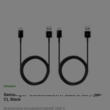
Skladem
na 5 prodejnách
Samsung EP-DG930MBEGWW Cable 2Pack (Type-
C), Black
Ekonomické dvoubalení kabelů USB-C