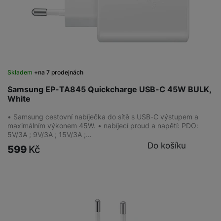
Skladem
na 7 prodejnách
Samsung EP-TA845 Quickcharge USB-C 45W BULK,
White
• Samsung cestovní nabíječka do sítě s USB-C výstupem a
maximálním výkonem 45W. • nabíjecí proud a napětí: PDO:
5V/3A ; 9V/3A ; 15V/3A ;…
Do košíku
599
Kč