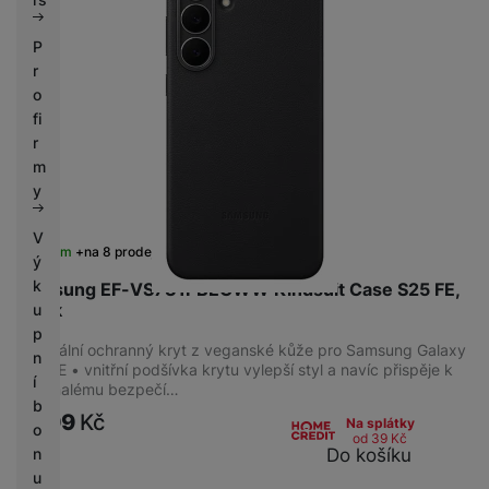
P
r
o
fi
r
m
y
V
Skladem
na 8 prodejnách
ý
k
Samsung EF-VS731PBEGWW Kindsuit Case S25 FE,
Black
u
p
Originální ochranný kryt z veganské kůže pro Samsung Galaxy
n
S25 FE • vnitřní podšívka krytu vylepší styl a navíc přispěje k
í
dokonalému bezpečí…
b
1 499
Kč
Na splátky
o
od 39
Kč
Do košíku
n
u