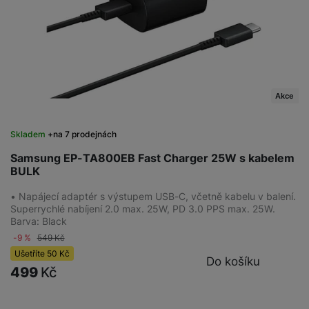
Akce
Skladem
na 7 prodejnách
Samsung EP-TA800EB Fast Charger 25W s kabelem
BULK
• Napájecí adaptér s výstupem USB-C, včetně kabelu v balení.
Superrychlé nabíjení 2.0 max. 25W, PD 3.0 PPS max. 25W.
Barva: Black
-9 %
549
Kč
Ušetříte
50
Kč
Do košíku
499
Kč