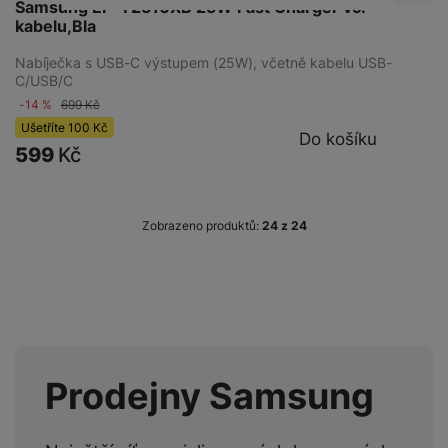
Samsung EP-T2510XB 25W Fast Charger vč.
kabelu,Bla
Nabíječka s USB-C výstupem (25W), včetně kabelu USB-
C/USB/C
-14 %
699
Kč
Ušetříte
100
Kč
Do košíku
599
Kč
Zobrazeno produktů:
z
24
Prodejny Samsung