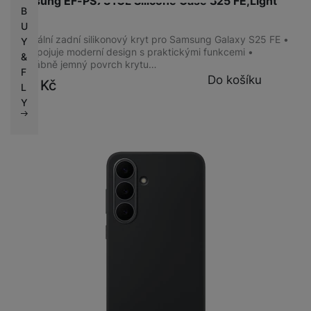
Samsung EF-PS731CL Silicone Case S25 FE,Light
B
Blue
U
Originální zadní silikonový kryt pro Samsung Galaxy S25 FE •
Y
Kryt spojuje moderní design s praktickými funkcemi •
&
Hedvábně jemný povrch krytu…
F
Do košíku
999
Kč
L
Y