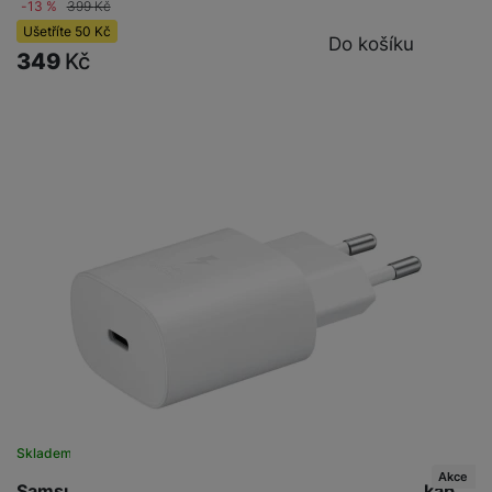
-13 %
399
Kč
Ušetříte
50
Kč
Do košíku
349
Kč
Skladem
na 7 prodejnách
Akce
Samsung EP-TA800EW Fast Charger 25W bez kab,