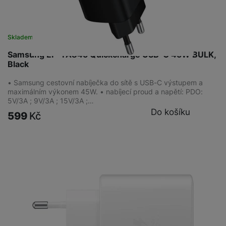
Skladem
na 7 prodejnách
Samsung EP-TA845 Quickcharge USB-C 45W BULK,
Black
• Samsung cestovní nabíječka do sítě s USB-C výstupem a
maximálním výkonem 45W. • nabíjecí proud a napětí: PDO:
5V/3A ; 9V/3A ; 15V/3A ;…
Do košíku
599
Kč