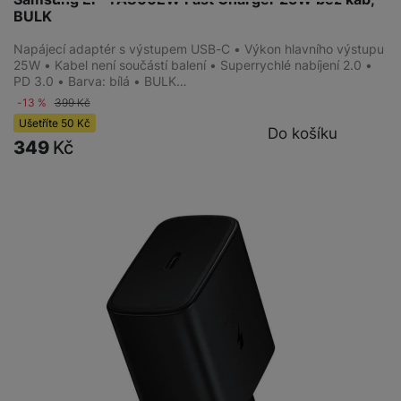
BULK
Napájecí adaptér s výstupem USB-C • Výkon hlavního výstupu
25W • Kabel není součástí balení • Superrychlé nabíjení 2.0 •
PD 3.0 • Barva: bílá • BULK…
-13 %
399
Kč
Ušetříte
50
Kč
Do košíku
349
Kč