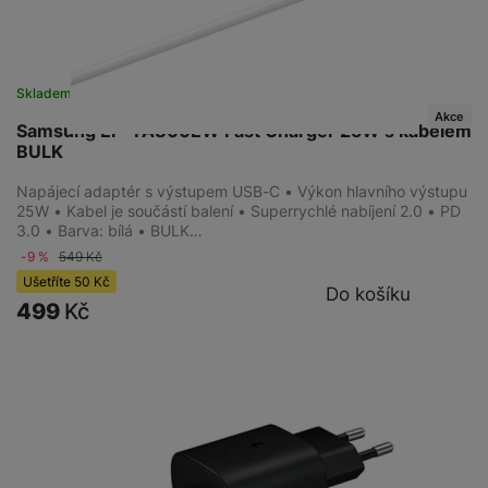
Skladem
na 8 prodejnách
Akce
Samsung EP-TA800EW Fast Charger 25W s kabelem
BULK
Napájecí adaptér s výstupem USB-C • Výkon hlavního výstupu
25W • Kabel je součástí balení • Superrychlé nabíjení 2.0 • PD
3.0 • Barva: bílá • BULK…
-9 %
549
Kč
Ušetříte
50
Kč
Do košíku
499
Kč