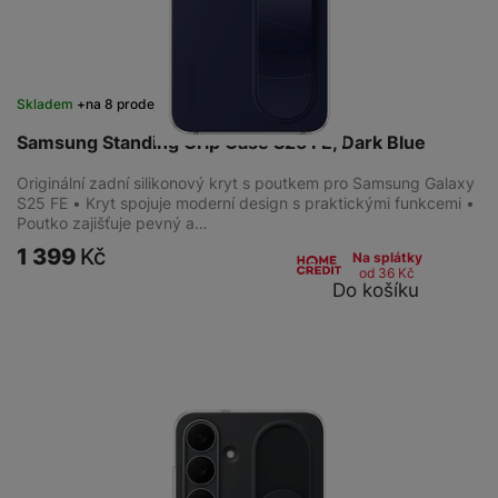
Skladem
na 8 prodejnách
Samsung Standing Grip Case S25 FE, Dark Blue
Originální zadní silikonový kryt s poutkem pro Samsung Galaxy
S25 FE • Kryt spojuje moderní design s praktickými funkcemi •
Poutko zajišťuje pevný a…
1 399
Kč
Na splátky
od 36
Kč
Do košíku