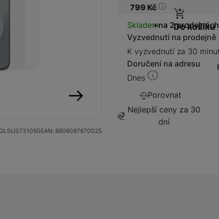
799
Kč
Dostupnos
Skladem
na 2 prodejnách
Do košíku
Vyzvednutí na prodejně
K vyzvednutí za 30 minu
Kabely a redukce
Redukce
Doručení na adresu
Dnes
Kabely
Porovnat
Nejlepší ceny za 30
následující
dní
Flash disky a SSD disky
SSD disk
GLSUS731050
EAN:
8806097670025