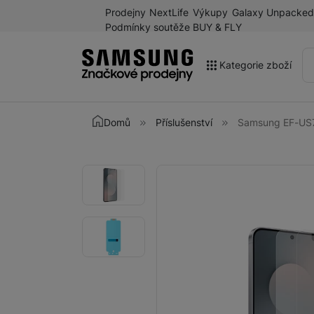
Prodejny
NextLife
Výkupy
Galaxy Unpacked
Podmínky soutěže BUY & FLY
Kategorie zboží
Akce
Domů
Příslušenství
Samsung EF-US7
Výprodej
Galaxy Z Fold8 a další
Fotografie
Fotografie
novinky léta 2026
Mobilní telefony
Chytré hodinky
Tablety
Sluchátka
Galaxy Ring