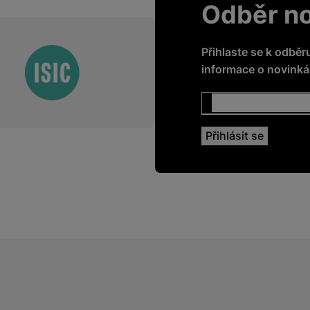
Odběr n
Přihlaste se k odběr
informace o novinkác