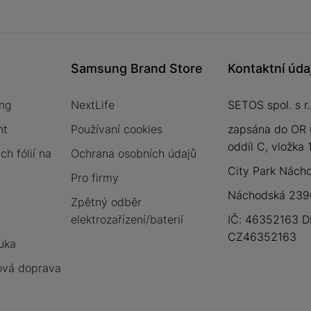
Samsung Brand Store
Kontaktní úda
ng
NextLife
SETOS spol. s r.
nt
Používaní cookies
zapsána do OR 
oddíl C, vložka
h fólií na
Ochrana osobních údajů
City Park Nách
Pro firmy
Náchodská 2396
Zpětný odběr
elektrozařízení/baterií
IČ: 46352163 D
CZ46352163
uka
vá doprava