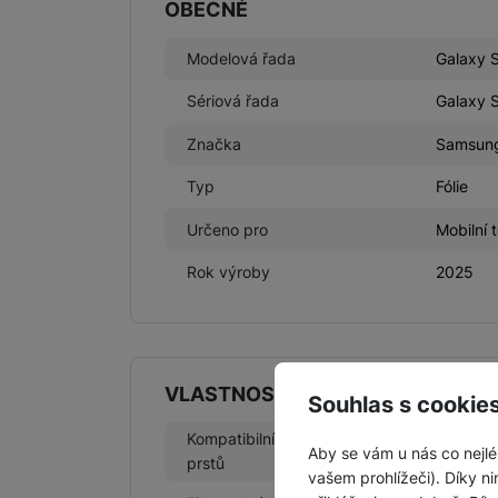
OBECNÉ
Modelová řada
Galaxy 
Sériová řada
Galaxy 
Značka
Samsun
Typ
Fólie
Určeno pro
Mobilní 
Rok výroby
2025
VLASTNOSTI
Souhlas s cookie
Kompatibilní se čtečkou otisku
Ano
Aby se vám u nás co nejlé
prstů
vašem prohlížeči). Díky ni