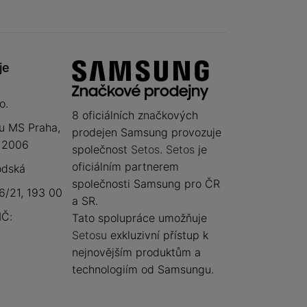
je
o.
8 oficiálních značkových
u MS Praha,
prodejen Samsung provozuje
 12006
společnost
Setos
.
Setos
je
oficiálním partnerem
odská
společnosti Samsung pro ČR
/21, 193 00
a SR.
IČ:
Tato spolupráce umožňuje
Setosu
exkluzivní přístup k
nejnovějším produktům a
technologiím od Samsungu.