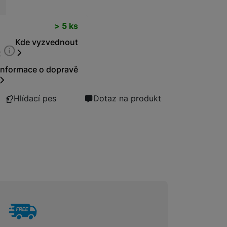
t
Bezdrátové nabíječky
> 5 ks
Kde vyzvednout
t
Powerbanky
Informace o dopravě
Hlídací pes
Dotaz na produkt