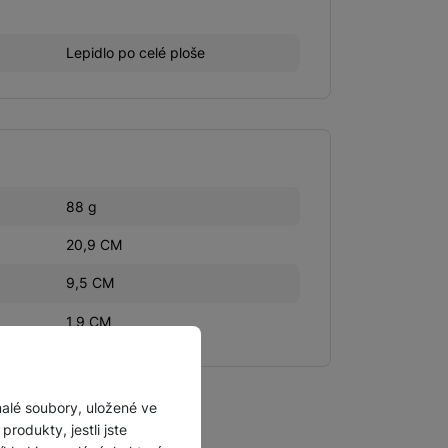
Lepidlo po celé ploše
88 g
20,9 CM
9,5 CM
1,9 CM
malé soubory, uložené ve
rodukty, jestli jste