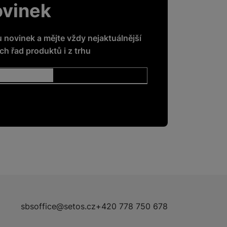
ovinek
u novinek a mějte vždy nejaktuálnější
h řad produktů i z trhu
sbsoffice@setos.cz
+420 778 750 678