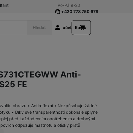
ltant
Po-Pá 9-20
+420 778 750 678
Uživatelská s
Hledat
účet
Košík
Příslušenství k tabletům
Fólie a tvrzená skla
S731CTEGWW Anti-
Klávesnice
 S25 FE
Pouzdra a obaly
kvalitu obrazu • Antireflexní • Nezpůsobuje žádné
Nabíječky
 dotyku • Díky své transparentnosti dokonale splyne
Síťové nabíječky
displej před každodenním opotřebením a drobnými
 povrch odpuzuje mastnotu a otisky prstů
Nabíječky k chytrým hodinkám