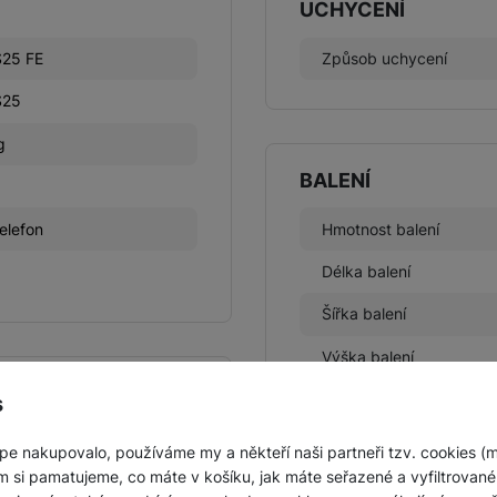
UCHYCENÍ
S25 FE
Způsob uchycení
S25
g
BALENÍ
telefon
Hmotnost balení
Délka balení
Šířka balení
Výška balení
s
pe nakupovalo, používáme my a někteří naši partneři tzv. cookies (
m si pamatujeme, co máte v košíku, jak máte seřazené a vyfiltrované p