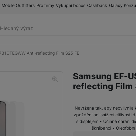
Mobile Outfitters
Pro firmy
Výkupní bonus
Cashback
Galaxy Konzu
Vyhledávání
31CTEGWW Anti-reflecting Film S25 FE
Příslušenství k mobilnímu
Pouzdra a kryty
telefonu
Samsung EF-U
Fólie a tvrzená skla
reflecting Film
Paměťové karty
Držáky
Navržena tak, aby neovlivnila 
Příslušenství k chytrým
zpoždění ani snížení citlivosti
Nabíječky k chytrým hodinkám
hodinkám
s displejem • Účinně chrání 
škrábanci • Oleofobní
Řemínky