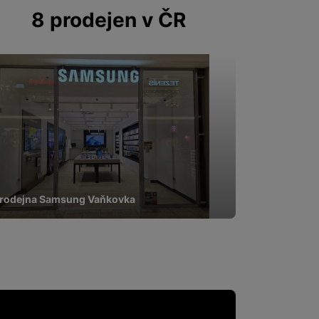
 zpracováváme souhrnně a
8 prodejen v ČR
 obsahy nebo reklamy jak
rodejna Samsung Vaňkovka