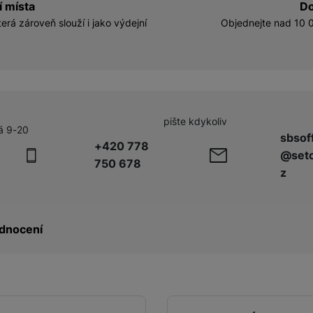
í místa
Do
erá zároveň slouží i jako výdejní
Objednejte nad 10 0
pište kdykoliv
á 9-20
sbsof
+420 778
@seto
750 678
z
dnocení