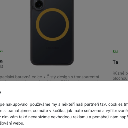
kladem na prodejně
na 2 prodejnách
Skladem 
actical MagForce Hyper. 2.0 Galaxy S25,
Tactic
lack/Yel
Různé b
peciální barevná edice • Čistý design s transparentní
plochou
lochou • Vyrobeno z kombinace TPU a polykarbonátu •
ochrann
ádro krytu odolné proti nárazu •…
s
399
Do košíku
399
Kč
pe nakupovalo, používáme my a někteří naši partneři tzv. cookies (
m si pamatujeme, co máte v košíku, jak máte seřazené a vyfiltrované p
ky nim vám také nenabízíme nevhodnou reklamu a pomáhají nám napřík
šování webu.