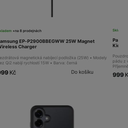
Sklade
kladem
na 8 prodejnách
Panze
Samsung EP-P2900BBEGWW 25W Magnet
Kickst
ireless Charger
Pouzdro 
ezdrátová magnetická nabíjecí podložka (25W) • Modely
pádu z v
ez Qi2 nabijí rychlostí 15W • Barva: černá
Příjemn
999
Kč
Do košíku
999