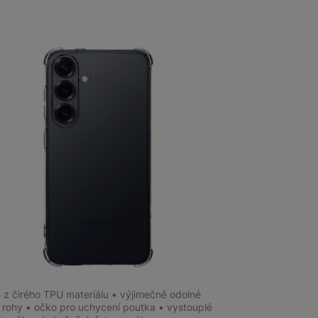
 obsahy nebo reklamy jak
m
na 2 prodejnách
al TPU Plyo kryt Samsung Galaxy S25,
 z čirého TPU materiálu • výjimečně odolné
é rohy • očko pro uchycení poutka • vystouplé