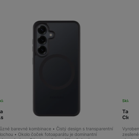
žíváme my nebo naši partneři, abychom vám mohli zobrazit vhodné
a stránkách třetích stran.
kladem
na 1 prodejně
Sklade
actical MagForce Hyperstealth Galaxy S25,
Tactic
sphalt
Clear
ůzné barevné kombinace • Čistý design s transparentní
Vyroben
lochou • Okolo čoček fotoaparátu je dominantní
zesílen