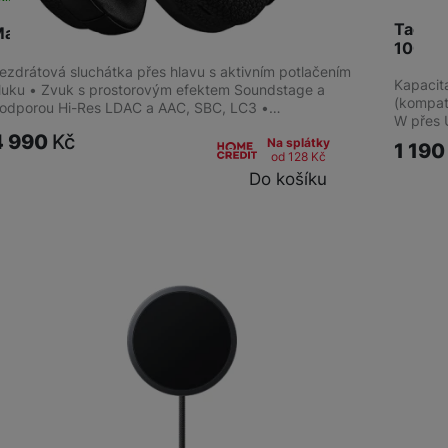
Tactic
arshall Milton A.N.C. Black
1000
ezdrátová sluchátka přes hlavu s aktivním potlačením
Kapacit
luku • Zvuk s prostorovým efektem Soundstage a
(kompati
odporou Hi-Res LDAC a AAC, SBC, LC3 •…
W přes 
4 990
Kč
Na splátky
1 19
od 128
Kč
Do košíku