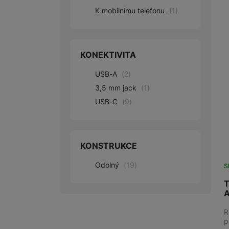
K mobilnímu telefonu
(
1
)
Marketingové cookies pou
na našich stránkách, tak n
KONEKTIVITA
USB-A
(
2
)
3,5 mm jack
(
1
)
USB-C
(
9
)
KONSTRUKCE
Odolný
(
19
)
S
T
A
R
p