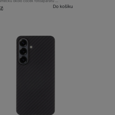
rámečku okolo čoček fotoaparátu …
Do košíku
Kč
m
na 2 prodejnách
al MagForce Aramid Galaxy S25, Black