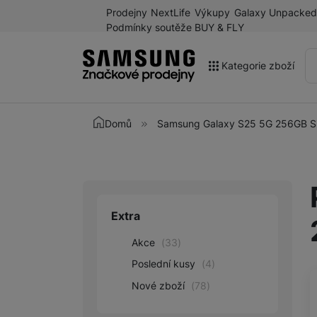
Prodejny
NextLife
Výkupy
Galaxy Unpacked
Podmínky soutěže BUY & FLY
Kategorie zboží
Akce
Domů
Samsung Galaxy S25 5G 256GB Si
Výprodej
Galaxy Z Fold8 a další
novinky léta 2026
Mobilní telefony
Extra
Upřesnit paramet
Chytré hodinky
Akce
(
33
)
Tablety
Poslední kusy
(
4
)
Nové zboží
(
78
)
Sluchátka
Galaxy Ring