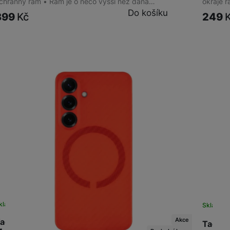
chranný rám • Rám je o něco vyšší než daná…
okraje 
Do košíku
399
Kč
249
kladem na prodejně
na 1 prodejně
Sklade
Akce
actical MagForce Aramid Galaxy S25, Bloody
Tactic