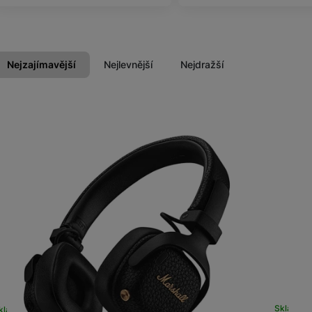
Příslušenství
Nejzajímavější
Nejlevnější
Nejdražší
Produkty
Domácí spotřebiče
Skladem
kladem