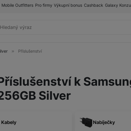
Mobile Outfitters
Pro firmy
Výkupní bonus
Cashback
Galaxy Konzu
Vyhledávání
lver
Příslušenství
Mobilní telefony
Příslušenství k Samsun
Tablety
ry
256GB Silver
Galaxy Ring
Kabely
Nabíječky