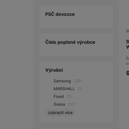
PSČ dovozce
S
Číslo popisné výrobce
W
B
b
Výrobci
Samsung
(
33
)
MARSHALL
(
1
)
Fixed
(
1
)
Guess
(
10
)
zobrazit více
Karl Lagerfeld
(
5
)
PanzerGlass
(
9
)