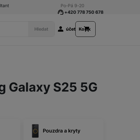
ltant
Po-Pá 9-20
+420 778 750 678
Uživatelská s
Hledat
účet
Košík
Chytré hodinky
g Galaxy S25 5G
Sluchátka
Audio
Pouzdra a kryty