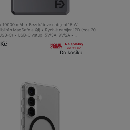
al MagForce Relief Powerbanka
0mAh
a 10000 mAh • Bezdrátové nabíjení 15 W
bilní s MagSafe a Qi) • Rychlé nabíjení PD (cca 20
USB-C) • USB-C vstup: 5V/3A, 9V/2A •…
0
Kč
Na splátky
od 31
Kč
Do košíku