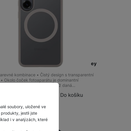
na prodejně
na 1 prodejně
al MagForce Hyperstealth Galaxy S25, Grey
arevné kombinace • Čistý design s transparentní
 • Okolo čoček fotoaparátu je dominantní
ý rám • Rám je o něco vyšší než daná…
Kč
Do košíku
malé soubory, uložené ve
rodukty, jestli jste
lad i v analýzách, které