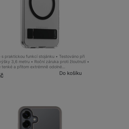
m
na 4 prodejnách
rGlass CARE Samsung Galaxy S25
and QI
s praktickou funkcí stojánku • Testováno při
ýšky 3,6 metru • Roční záruka proti žloutnutí •
ě tenké a přitom extrémně odolné…
Do košíku
Kč