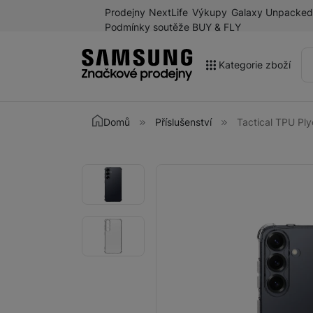
Prodejny
NextLife
Výkupy
Galaxy Unpacked
Podmínky soutěže BUY & FLY
Kategorie zboží
Akce
Domů
Příslušenství
Tactical TPU Pl
Výprodej
Galaxy Z Fold8 a další
Fotografie
Fotografie
novinky léta 2026
Mobilní telefony
Chytré hodinky
Tablety
Sluchátka
Galaxy Ring