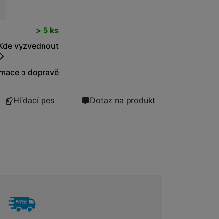
Bezdrátové nabíječky
t
> 5 ks
Kde vyzvednout
Powerbanky
rmace o dopravě
Hlídací pes
Dotaz na produkt