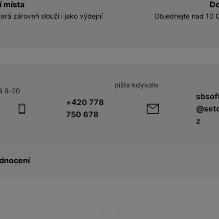
í místa
Do
erá zároveň slouží i jako výdejní
Objednejte nad 10 0
pište kdykoliv
á 9-20
sbsof
+420 778
@seto
750 678
z
dnocení