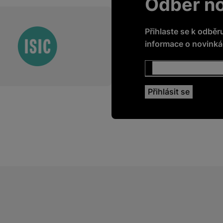
Odběr n
Přihlaste se k odběr
informace o novinkác