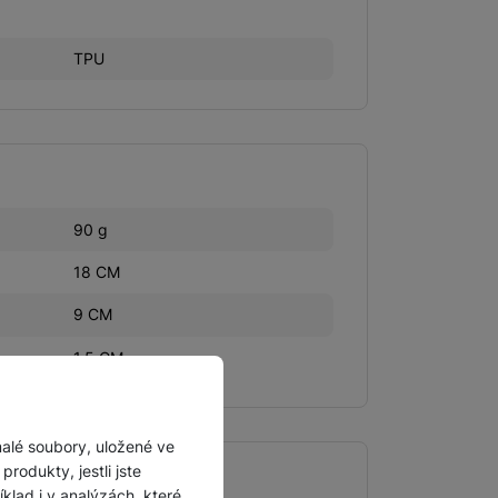
TPU
90 g
18 CM
9 CM
1,5 CM
malé soubory, uložené ve
rodukty, jestli jste
lad i v analýzách, které