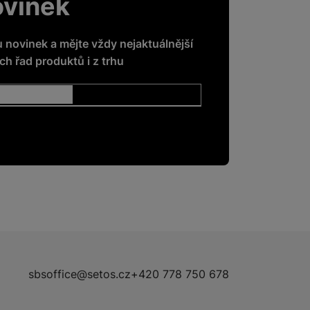
ovinek
u novinek a mějte vždy nejaktuálnější
h řad produktů i z trhu
sbsoffice@setos.cz
+420 778 750 678