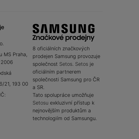
je
o.
8 oficiálních značkových
u MS Praha,
prodejen Samsung provozuje
 12006
společnost
Setos
.
Setos
je
oficiálním partnerem
odská
společnosti Samsung pro ČR
/21, 193 00
a SR.
IČ:
Tato spolupráce umožňuje
Setosu
exkluzivní přístup k
nejnovějším produktům a
technologiím od Samsungu.