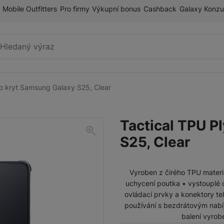
Mobile Outfitters
Pro firmy
Výkupní bonus
Cashback
Galaxy Konzu
Vyhledávání
yo kryt Samsung Galaxy S25, Clear
Příslušenství k mobilnímu
Pouzdra a kryty
telefonu
Tactical TPU P
Fólie a tvrzená skla
S25, Clear
Paměťové karty
Držáky
Vyroben z čirého TPU materi
uchycení poutka • vystouplé 
Příslušenství k chytrým
Nabíječky k chytrým hodinkám
ovládací prvky a konektory te
hodinkám
používání s bezdrátovým nabíj
balení vyrob
Řemínky