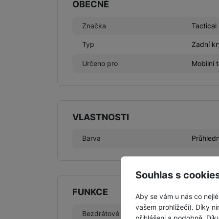
OBECNÉ
Značka
Tactical
Typ
Zadní kr
Určeno pro
Mobilní 
VLASTNOSTI
Barva
Průhled
Souhlas s cookie
FUNKCE
Aby se vám u nás co nejlé
vašem prohlížeči). Díky ni
Bezdrátové nabíjení
Ano
přihlášeni a podobně. Dí