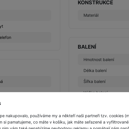
KONSTRUKCE
Materiál
yt
telefon
BALENÍ
Hmotnost balení
Délka balení
ná
Šířka balení
Výška balení
s
pe nakupovalo, používáme my a někteří naši partneři tzv. cookies (
m si pamatujeme, co máte v košíku, jak máte seřazené a vyfiltrované p
Obsah balení
ky nim vám také nenabízíme nevhodnou reklamu a pomáhají nám napřík