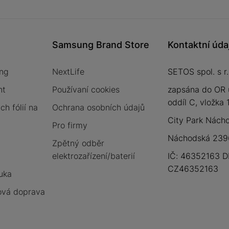
Samsung Brand Store
Kontaktní úda
ng
NextLife
SETOS spol. s r.
nt
Používaní cookies
zapsána do OR 
oddíl C, vložka
h fólií na
Ochrana osobních údajů
City Park Nách
Pro firmy
Náchodská 2396
Zpětný odběr
elektrozařízení/baterií
IČ: 46352163 D
CZ46352163
uka
vá doprava