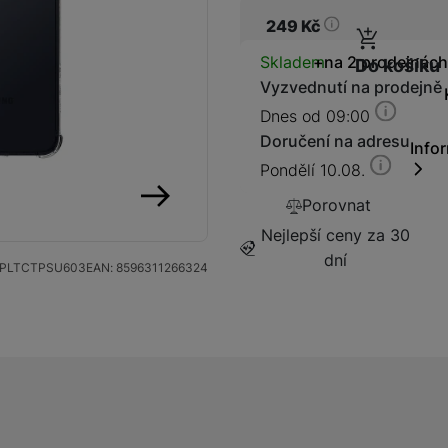
249
Kč
Dostupnos
Skladem
na 2 prodejnách
Do košíku
Vyzvednutí na prodejně
Kabely a redukce
Dnes od 09:00
Redukce
Doručení na adresu
Info
Pondělí 10.08.
Kabely
Porovnat
následující
Nejlepší ceny za 30
Flash disky a SSD disky
SSD disk
dní
PLTCTPSU603
EAN:
8596311266324