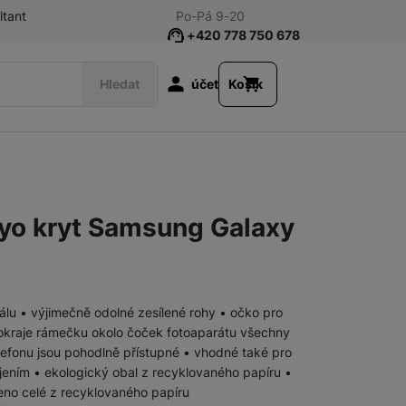
ltant
Po-Pá 9-20
+420 778 750 678
Uživatelská s
Hledat
účet
Košík
Příslušenství k tabletům
Fólie a tvrzená skla
lyo kryt Samsung Galaxy
Klávesnice
Pouzdra a obaly
álu • výjimečně odolné zesílené rohy • očko pro
okraje rámečku okolo čoček fotoaparátu všechny
Nabíječky
Síťové nabíječky
lefonu jsou pohodlně přístupné • vhodné také pro
ením • ekologický obal z recyklovaného papíru •
eno celé z recyklovaného papíru
Nabíječky k chytrým hodinkám