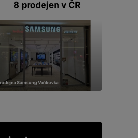
8 prodejen v ČR
 zpracováváme souhrnně a
 obsahy nebo reklamy jak
rodejna Samsung Vaňkovka