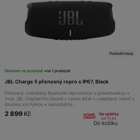
Poslední kusy
Skladem na prodejně
na 1 prodejně
JBL Charge 5 přenosný repro s IP67, Black
Přenosný vodotěsný Bluetooth reproduktor s powerbankou •
zvuk JBL Original Pro Sound • výkon 40W • vylepšený měnič s
dlouhou výchylkou • samostatný…
2 899
Kč
Na splátky
od 75
Kč
Do košíku