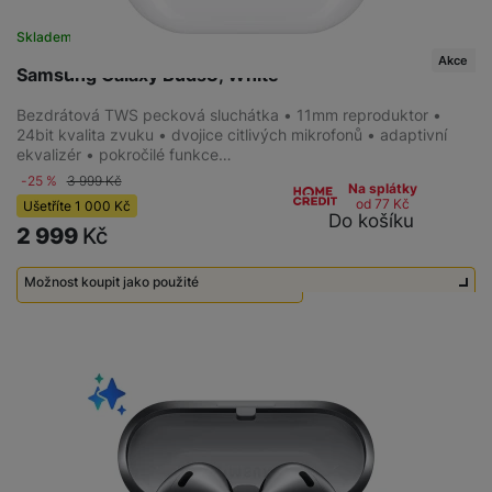
Skladem
na 8 prodejnách
Akce
Samsung Galaxy Buds3, White
Bezdrátová TWS pecková sluchátka • 11mm reproduktor •
24bit kvalita zvuku • dvojice citlivých mikrofonů • adaptivní
ekvalizér • pokročilé funkce…
-25 %
3 999
Kč
Na splátky
od 77
Kč
Ušetříte
1 000
Kč
Do košíku
2 999
Kč
Možnost koupit jako použité
Použité - Lehce používané
1 990
Kč
Použité - Zánovní - jako nové
2 290
Kč