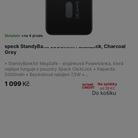
Skladem
na 4 prodejnách
speck StandyBank 5000mAh+ClickLock, Charcoal
Grey
• StandyBankfor MagSafe - stojánková Powerbanka, která
nejlépe funguje s pouzdry Speck ClickLock • Kapacita
5000mAh • Bezdrátové nabíjeni 7,5W •…
1 099
Kč
Na splátky
od 28
Kč
Do košíku