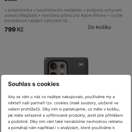
• powerbanka s bezdrátovým nabíjením • podpora uchycení
pomocí MagSafe • navržena přímo pro Apple iPhone • rychlé
bezdrátové nabíjení výkonem až…
Do košíku
799
Kč
Souhlas s cookies
Aby se vám u nás co nejlépe nakupovalo, používáme my a
někteří naši partneři tzv. cookies (malé soubory, uložené ve
vašem prohlížeči). Díky nim si pamatujeme, co máte v košíku,
jak máte seřazené a vyfiltrované produkty, jestli jste přihlášeni
a podobně. Díky nim vám také nenabízíme nevhodnou reklamu
a pomáhají nám například i v analýzách, které používáme k