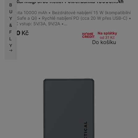
Tactical MagForce Relief Powerbanka 10000mAh
B
U
Kapacita 10000 mAh • Bezdrátové nabíjení 15 W (kompatibilní
s MagSafe a Qi) • Rychlé nabíjení PD (cca 20 W přes USB-C) •
Y
USB-C vstup: 5V/3A, 9V/2A •…
&
1 190
Kč
F
Na splátky
od 31
Kč
L
Do košíku
Y