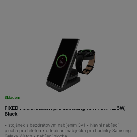
Skladem
na 2 prodejnách
FIXED Powerstation pro Samsung 15W+5W+2.5W,
Black
• stojánek s bezdrátovým nabíjením 3v1 • hlavní nabíjecí
plocha pro telefon • odepínací nabíječka pro hodinky Samsung
Galaxy Watch • nabíjecí plocha…