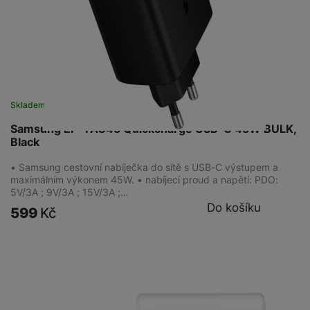
Skladem
na 7 prodejnách
Samsung EP-TA845 Quickcharge USB-C 45W BULK,
Black
• Samsung cestovní nabíječka do sítě s USB-C výstupem a
maximálním výkonem 45W. • nabíjecí proud a napětí: PDO:
5V/3A ; 9V/3A ; 15V/3A ;…
Do košíku
599
Kč