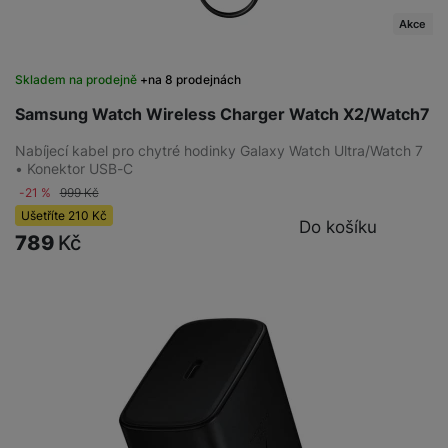
Akce
Skladem na prodejně
na 8 prodejnách
Samsung Watch Wireless Charger Watch X2/Watch7
Nabíjecí kabel pro chytré hodinky Galaxy Watch Ultra/Watch 7
• Konektor USB-C
-21 %
999
Kč
Ušetříte
210
Kč
Do košíku
789
Kč