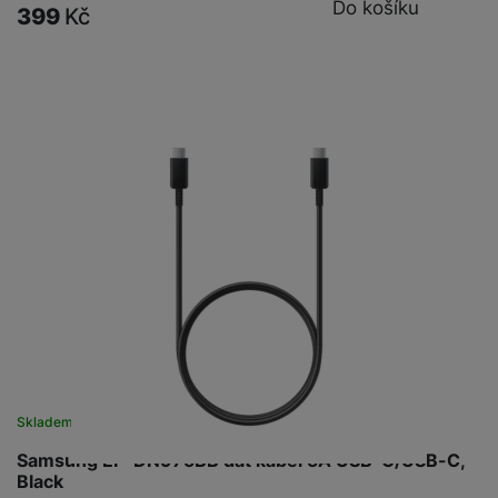
Do košíku
399
Kč
Skladem
na 7 prodejnách
Samsung EP-DN975BB dat kabel 5A USB-C/USB-C,
Black