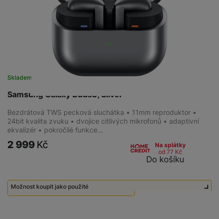
Skladem
na 7 prodejnách
Samsung Galaxy Buds3, Silver
Bezdrátová TWS pecková sluchátka • 11mm reproduktor •
24bit kvalita zvuku • dvojice citlivých mikrofonů • adaptivní
ekvalizér • pokročilé funkce…
2 999
Kč
Na splátky
od 77
Kč
Do košíku
Možnost koupit jako použité
Použité - Zánovní - jako nové
2 290
Kč