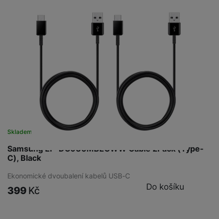
Skladem
na 5 prodejnách
Samsung EP-DG930MBEGWW Cable 2Pack (Type-
C), Black
Ekonomické dvoubalení kabelů USB-C
Do košíku
399
Kč