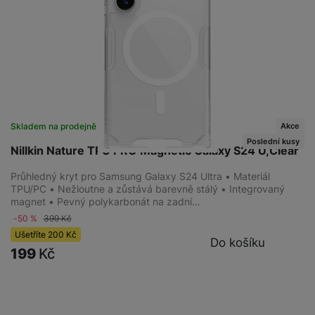
Akce
Skladem na prodejně
na 2 prodejnách
Poslední kusy
Nillkin Nature TPU PRO Magnetic Galaxy S24 U,Clear
Průhledný kryt pro Samsung Galaxy S24 Ultra • Materiál
TPU/PC • Nežloutne a zůstává barevně stálý • Integrovaný
magnet • Pevný polykarbonát na zadní…
-50 %
399
Kč
Ušetříte
200
Kč
Do košíku
199
Kč