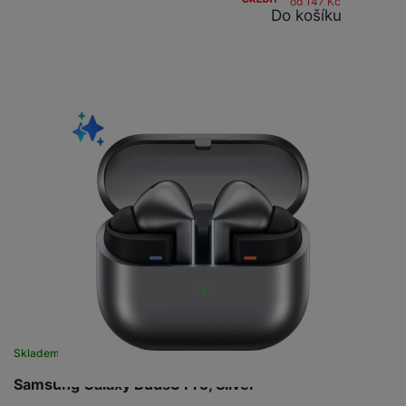
od 147
Kč
Do košíku
Skladem
na 2 prodejnách
Samsung Galaxy Buds3 Pro, Silver