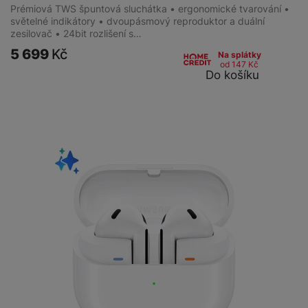
Prémiová TWS špuntová sluchátka • ergonomické tvarování •
světelné indikátory • dvoupásmový reproduktor a duální
zesilovač • 24bit rozlišení s…
5 699
Kč
Na splátky
od 147
Kč
Do košíku