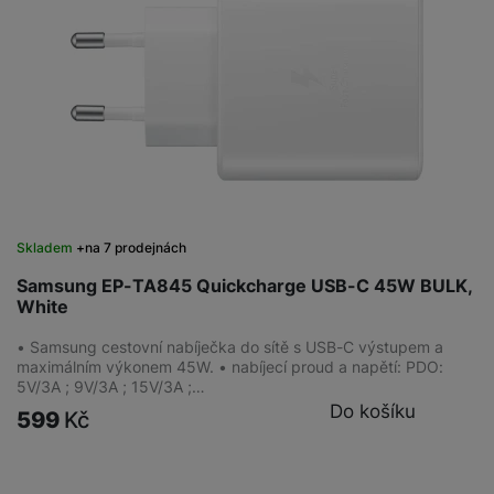
Skladem
na 7 prodejnách
Samsung EP-TA845 Quickcharge USB-C 45W BULK,
White
• Samsung cestovní nabíječka do sítě s USB-C výstupem a
maximálním výkonem 45W. • nabíjecí proud a napětí: PDO:
5V/3A ; 9V/3A ; 15V/3A ;…
Do košíku
599
Kč