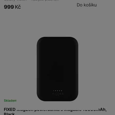
Do košíku
999
Kč
Skladem
na 1 prodejně
FIXED MagZen powerbanka s MagSafe 10000mAh,
Black