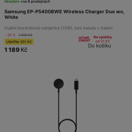
Skladem
na 8 prodejnách
Samsung EP-P5400BWE Wireless Charger Duo wo,
White
Duální bezdrátová nabíječka (15W), bez kabelu v balení.
-20 %
1 490
Kč
Na splátky
od 31
Kč
Ušetříte
301
Kč
Do košíku
1 189
Kč