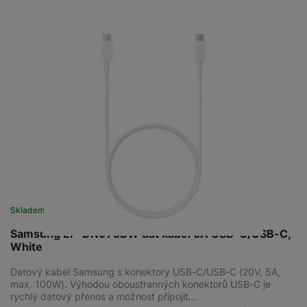
Skladem
na 6 prodejnách
Samsung EP-DN975BW dat kabel 5A USB-C/USB-C,
White
Datový kabel Samsung s konektory USB-C/USB-C (20V, 5A,
max. 100W). Výhodou oboustranných konektorů USB-C je
rychlý datový přenos a možnost připojit…